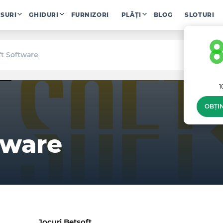
SURI
GHIDURI
FURNIZORI
PLĂȚI
BLOG
SLOTURI
t Software
1
OBȚI
tware
Jocuri Betsoft