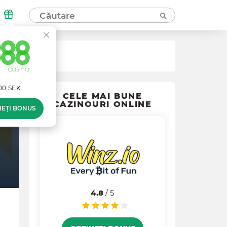
00 SEK
CELE MAI BUNE
CAZINOURI ONLINE
NEȚI BONUS
4.8
/ 5