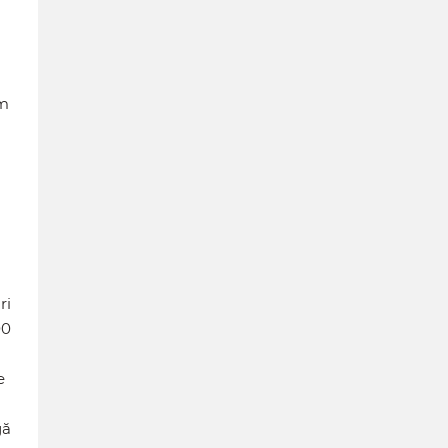
rm
ri
00
e
gă