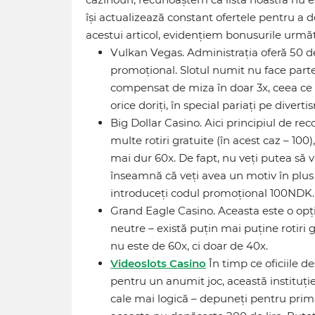
își actualizează constant ofertele pentru a
acestui articol, evidențiem bonusurile următo
Vulkan Vegas. Administrația oferă 50 de
promoțional. Slotul numit nu face parte
compensat de miza în doar 3x, ceea ce e
orice doriți, în special pariați pe divert
Big Dollar Casino. Aici principiul de r
multe rotiri gratuite (în acest caz – 100
mai dur 60x. De fapt, nu veți putea să 
înseamnă că veți avea un motiv în plus 
introduceți codul promoțional 100NDK.
Grand Eagle Casino. Aceasta este o op
neutre – există puțin mai puține rotiri g
nu este de 60x, ci doar de 40x.
Videoslots Casino
În timp ce oficiile de
pentru un anumit joc, această instituți
cale mai logică – depuneți pentru prim