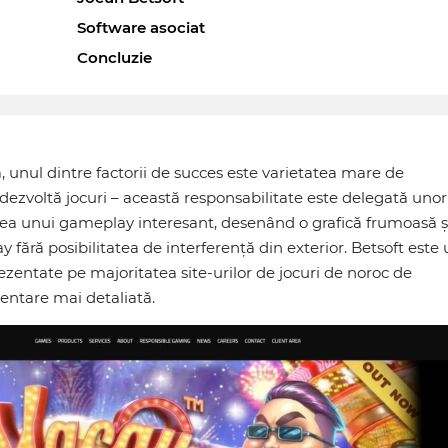
Software asociat
Concluzie
, unul dintre factorii de succes este varietatea mare de
u dezvoltă jocuri – această responsabilitate este delegată unor
area unui gameplay interesant, desenând o grafică frumoasă și
ay fără posibilitatea de interferență din exterior. Betsoft este
rezentate pe majoritatea site-urilor de jocuri de noroc de
ntare mai detaliată.