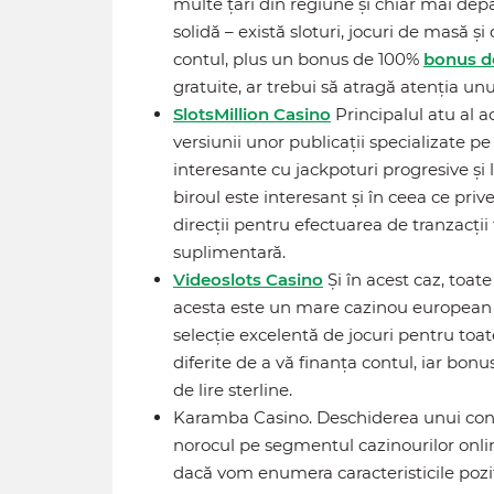
multe țări din regiune și chiar mai depa
solidă – există sloturi, jocuri de masă ș
contul, plus un bonus de 100%
bonus d
gratuite, ar trebui să atragă atenția unu
SlotsMillion Casino
Principalul atu al a
versiunii unor publicații specializate pe 
interesante cu jackpoturi progresive și li
biroul este interesant și în ceea ce prive
direcții pentru efectuarea de tranzacții 
suplimentară.
Videoslots Casino
Și în acest caz, toate
acesta este un mare cazinou european c
selecție excelentă de jocuri pentru toat
diferite de a vă finanța contul, iar bon
de lire sterline.
Karamba Casino. Deschiderea unui cont a
norocul pe segmentul cazinourilor online
dacă vom enumera caracteristicile pozit