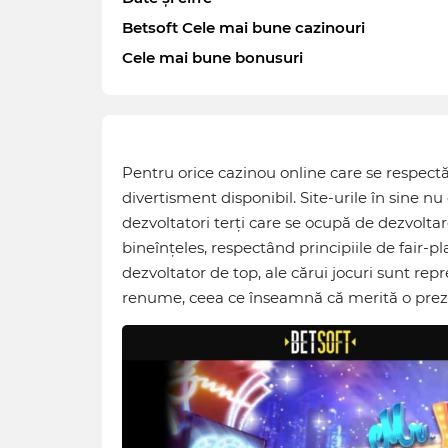
Betsoft Cele mai bune cazinouri
Cele mai bune bonusuri
Pentru orice cazinou online care se respectă
divertisment disponibil. Site-urile în sine n
dezvoltatori terți care se ocupă de dezvolt
bineînțeles, respectând principiile de fair-pl
dezvoltator de top, ale cărui jocuri sunt rep
renume, ceea ce înseamnă că merită o preze