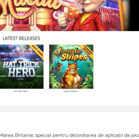
area Britanie, special pentru dezvoltarea de aplicații de joc