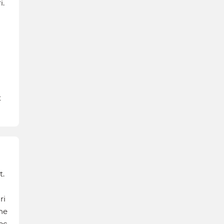
i.
t
t.
ri
une
oc