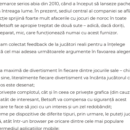
remarce serios abia din 2010, când a început să lanseze pach
n întreaga lume. În prezent, sediul central al companiei se afl
cție sprijină foarte mult afacerile cu jocuri de noroc în toate
etsoft se apropie treptat de două sute – adică, dacă doriți,
eparat, mic, care funcționează numai cu acest furnizor.
m colectat feedback de la jucători reali pentru a înțelege
tează cel mai adesea următoarele argumente în favoarea aleger
a maximă de divertisment în fiecare dintre jocurile sale – chi
sine, literalmente fiecare divertisment va încânta jucătorul c
os este desenat;
 privește complotul, cât și în ceea ce privește grafica (din cau
ă atât de interesant, Betsoft va compensa cu siguranță acest
re te face să joci cu un interes și un zel redobândit;
eme pe dispozitive de diferite tipuri, prin urmare, le puteți ju
, atât într-un browser pe oricare dintre cele mai populare
ermediul aplicațiilor mobile;