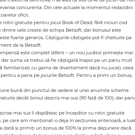
 devansa concurența. Din cele actuale la momentul redactării
arelor oficii.
 rotiri gratuite pentru jocul Book of Dead, fără niciun cod
 dintre cele create de echipa Betsoft, dar bonusul este
ste foarte generos. Câștigurile câștigate pot fi cheltuite pe
isment de la Betsoft.
ecompensă este complet diferit – un nou jucător primește mai
), dar suma va trebui să fie câștigată înapoi pe un pariu mult
vă familiarizați cu gama de divertisment dacă nu jucați, ceea
pentru a paria pe jocurile Betsoft. Pentru a primi un bonus,
țiune bună din punctul de vedere al unei anumite scheme
ratuite decât biroul descris mai sus (90 față de 100), dar pari
scrise mai sus îl răsplătesc pe începător cu rotiri gratuite
e, pe care am menționat-o deja în secțiunea anterioară, a lua
a dată și primiți un bonus de 100% la prima depunere dacă