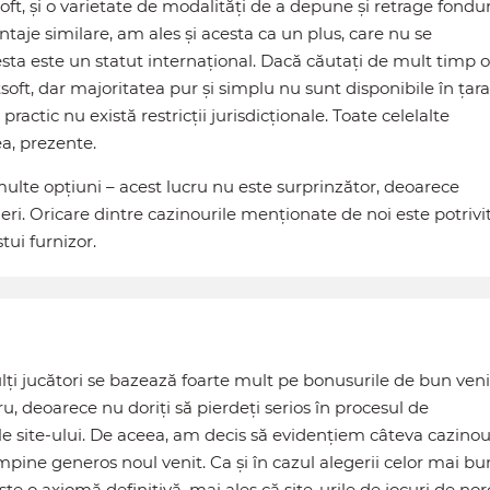
oft, și o varietate de modalități de a depune și retrage fondur
ntaje similare, am ales și acesta ca un plus, care nu se
esta este un statut internațional. Dacă căutați de mult timp o
oft, dar majoritatea pur și simplu nu sunt disponibile în țara
practic nu există restricții jurisdicționale. Toate celelalte
a, prezente.
ulte opțiuni – acest lucru nu este surprinzător, deoarece
ri. Oricare dintre cazinourile menționate de noi este potrivi
tui furnizor.
ți jucători se bazează foarte mult pe bonusurile de bun veni
cru, deoarece nu doriți să pierdeți serios în procesul de
ele site-ului. De aceea, am decis să evidențiem câteva cazinou
âmpine generos noul venit. Ca și în cazul alegerii celor mai b
te o axiomă definitivă, mai ales că site-urile de jocuri de nor