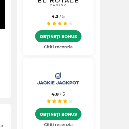
4.3
/ 5
OBȚINEȚI BONUS
Citiți recenzia
4.8
/ 5
OBȚINEȚI BONUS
Citiți recenzia
uri