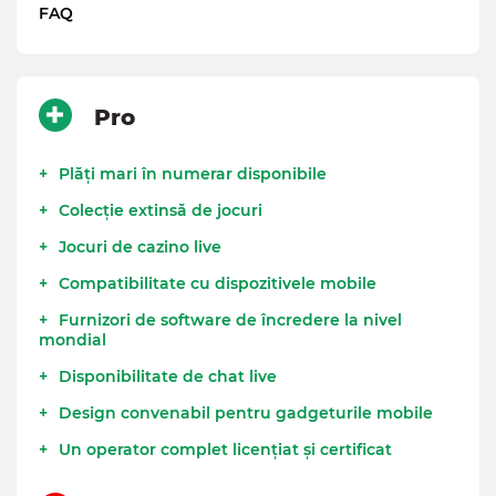
FAQ
Pro
Plăți mari în numerar disponibile
Colecție extinsă de jocuri
Jocuri de cazino live
Compatibilitate cu dispozitivele mobile
Furnizori de software de încredere la nivel
mondial
Disponibilitate de chat live
Design convenabil pentru gadgeturile mobile
Un operator complet licențiat și certificat