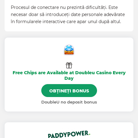
Procesul de conectare nu prezintă dificultăți. Este
necesar doar să introduceți date personale adevărate
în formularele interactive care apar unul după altul.
Free Chips are Available at Doubleu Casino Every
Day
OBȚINEȚI BONUS
DoubleU no deposit bonus