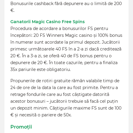
Bonusurile cashback fără depunere au o limită de 200
€.
Ganatorii Magic Casino Free Spins
Procedura de acordare a bonusurilor FS pentru
începători: 20 FS Winners Magic casino și 100% bonus
în numerar sunt acordate la primul depozit. Jucătorii
primesc următoarele 40 FS în a 2-a zi dacă creditează
20 €. În a 3-a zi, se oferă 40 de FS bonus pentru o
depunere de 20 €. În toate cazurile, pentru a finaliza
35x pariurile este obligatoriu.
Propunerile de rotiri gratuite rămân valabile timp de
24 de ore de la data la care au fost primite. Pentru a
retrage fondurile care au fost câștigate datorită
acestor bonusuri – jucătorii trebuie să facă cel puțin
un depozit minim. Câștigurile maxime FS sunt de 100
€ și necesită o pariere de 50x.
Promoții