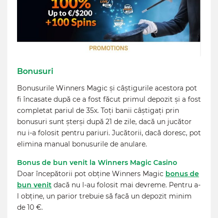
Bonusuri
Bonusurile Winners Magic și câștigurile acestora pot
fi încasate după ce a fost făcut primul depozit și a fost
completat pariul de 35x. Toți banii câștigați prin
bonusuri sunt șterși după 21 de zile, dacă un jucător
nu i-a folosit pentru pariuri. Jucătorii, dacă doresc, pot
elimina manual bonusurile de anulare.
Bonus de bun venit la Winners Magic Casino
Doar începătorii pot obține Winners Magic
bonus de
bun venit
dacă nu l-au folosit mai devreme. Pentru a-
l obține, un parior trebuie să facă un depozit minim
de 10 €.