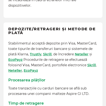
se încadrează în cadrul ecranelor mici ale
dispozitivelor.
DEPOZITE/RETRAGERI ȘI METODE DE
PLATĂ
Stabilimentul acceptă depozite prin Visa, MasterCard,
toate tipurile de transferuri bancare și sistemele de
plată Klarna,
Trustly
,
Skrill
, de încredere
Neteller
și
EcoPayz
Procedurile de retragere se efectuează
folosind Visa, MasterCard, portofele electronice
Skrill
,
Neteller
,
EcoPayz
Procesarea plăților
Toate tranzacțiile cu carduri bancare se află sub
procesarea unei companii malteze Aspire GI LTD.
Timp de retragere