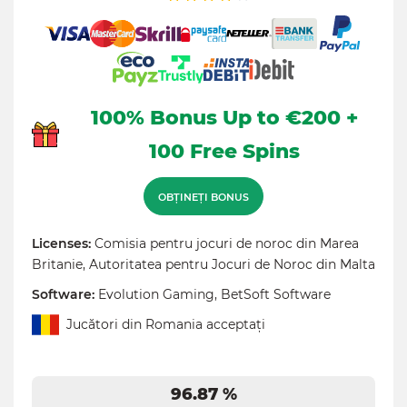
100% Bonus Up to €200 +
100 Free Spins
OBȚINEȚI BONUS
Licenses:
Comisia pentru jocuri de noroc din Marea
Britanie, Autoritatea pentru Jocuri de Noroc din Malta
Software:
Evolution Gaming
,
BetSoft Software
Jucători din Romania acceptați
96.87 %