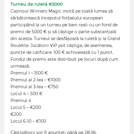
Turneu de ruletă €5000
Cazinoul Winners Magic invită pe toată lumea să
sărbătorească începutul fotbalului european
participând la un turneu pe bani reali cu un fond de
premii de 5000 € și să câștige o parte substanțială
din acesta. Turneul se desfășoară la ruletă și la Grand
Roulette. Jucătorii VIP pot câștiga, de asemenea,
puncte de calificare: 100 € echivalează cu 1 punct.
Fondul de premii este distribuit pe locuri după cum
urmează:
Premiul I – 1500 €
Premiul al 2-lea – €1000
Premiul al 3-lea – €750
Locul 4 – 500 €
Premiul 4
Locul 5 – €200
€200
Locul 6-10 – €100
Câștigătorii vor fi anunțați până pe 28.06.