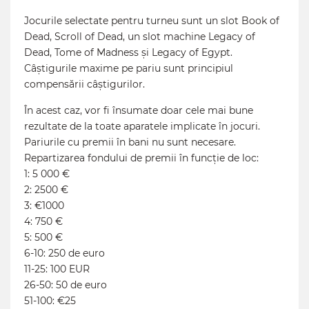
Jocurile selectate pentru turneu sunt un slot Book of
Dead, Scroll of Dead, un slot machine Legacy of
Dead, Tome of Madness și Legacy of Egypt.
Câștigurile maxime pe pariu sunt principiul
compensării câștigurilor.
În acest caz, vor fi însumate doar cele mai bune
rezultate de la toate aparatele implicate în jocuri.
Pariurile cu premii în bani nu sunt necesare.
Repartizarea fondului de premii în funcție de loc:
1: 5 000 €
2: 2500 €
3: €1000
4: 750 €
5: 500 €
6-10: 250 de euro
11-25: 100 EUR
26-50: 50 de euro
51-100: €25