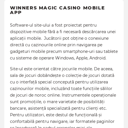
WINNERS MAGIC CASINO MOBILE
APP
Software-ul site-ului a fost proiectat pentru
dispozitive mobile fără a fi necesară descărcarea unei
aplicații mobile. Jucătorii pot obține o conexiune
directă cu cazinourile online prin navigarea pe
gadgeturi mobile precum smartphone-uri sau tablete
cu sisteme de operare Windows, Apple, Android.
Site-ul este orientat către jocurile mobile. De aceea,
sala de jocuri dobândește o colecție de jocuri dotată
cu o interfață special concepută pentru utilizarea
cazinourilor mobile, incluzând toate funcțiile sălilor
de jocuri de noroc online. Instrumentele operaționale
sunt promoțiile, o mare varietate de posibilități
bancare, asistență specializată pentru clienți etc.
Pentru utilizatori, este destul de funcțională și
confortabilă pentru navigare, iar formatele paginilor