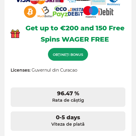
Get up to €200 and 150 Free
Spins WAGER FREE
OBȚINEȚI BONUS
Licenses:
Guvernul din Curacao
96.47 %
Rata de câștig
0-5 days
Viteza de plată