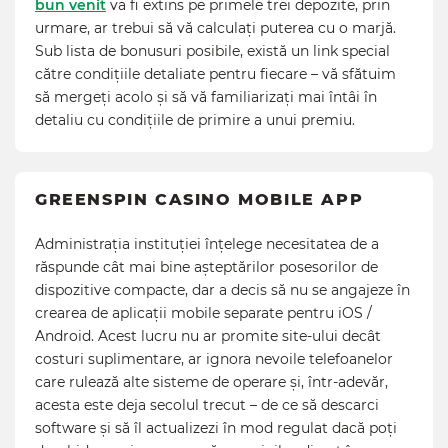
bun venit
va fi extins pe primele trei depozite, prin
urmare, ar trebui să vă calculați puterea cu o marjă.
Sub lista de bonusuri posibile, există un link special
către condițiile detaliate pentru fiecare – vă sfătuim
să mergeți acolo și să vă familiarizați mai întâi în
detaliu cu condițiile de primire a unui premiu.
GREENSPIN CASINO MOBILE APP
Administrația instituției înțelege necesitatea de a
răspunde cât mai bine așteptărilor posesorilor de
dispozitive compacte, dar a decis să nu se angajeze în
crearea de aplicații mobile separate pentru iOS /
Android. Acest lucru nu ar promite site-ului decât
costuri suplimentare, ar ignora nevoile telefoanelor
care rulează alte sisteme de operare și, într-adevăr,
acesta este deja secolul trecut – de ce să descarci
software și să îl actualizezi în mod regulat dacă poți