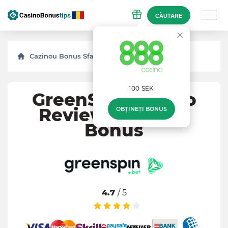
CĂUTARE
Cazinou Bonus Sfaturi
Recenzii
GreenSpin
100 SEK
GreenSpin Casino
Review & Oferte
OBȚINEȚI BONUS
Bonus
4.7
/ 5