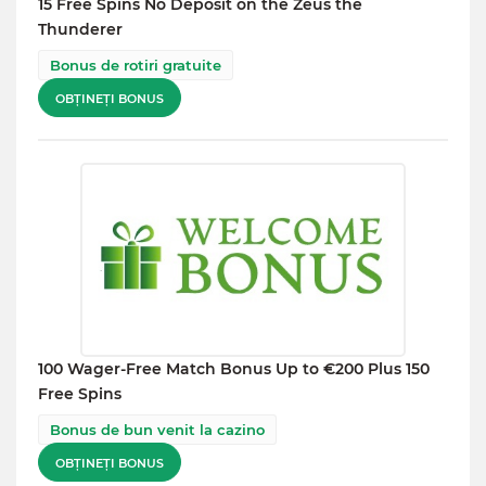
15 Free Spins No Deposit on the Zeus the
Thunderer
Bonus de rotiri gratuite
OBȚINEȚI BONUS
100 Wager-Free Match Bonus Up to €200 Plus 150
Free Spins
Bonus de bun venit la cazino
OBȚINEȚI BONUS