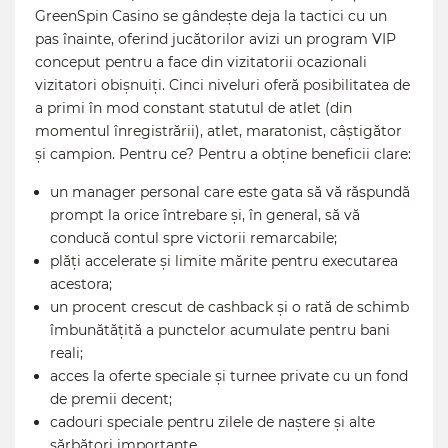
GreenSpin Casino se gândește deja la tactici cu un
pas înainte, oferind jucătorilor avizi un program VIP
conceput pentru a face din vizitatorii ocazionali
vizitatori obișnuiți. Cinci niveluri oferă posibilitatea de
a primi în mod constant statutul de atlet (din
momentul înregistrării), atlet, maratonist, câștigător
și campion. Pentru ce? Pentru a obține beneficii clare:
un manager personal care este gata să vă răspundă
prompt la orice întrebare și, în general, să vă
conducă contul spre victorii remarcabile;
plăți accelerate și limite mărite pentru executarea
acestora;
un procent crescut de cashback și o rată de schimb
îmbunătățită a punctelor acumulate pentru bani
reali;
acces la oferte speciale și turnee private cu un fond
de premii decent;
cadouri speciale pentru zilele de naștere și alte
sărbători importante.