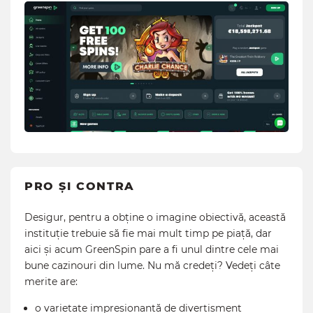
PRO ȘI CONTRA
Desigur, pentru a obține o imagine obiectivă, această
instituție trebuie să fie mai mult timp pe piață, dar
aici și acum GreenSpin pare a fi unul dintre cele mai
bune cazinouri din lume. Nu mă credeți? Vedeți câte
merite are:
o varietate impresionantă de divertisment