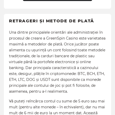
RETRAGERI ȘI METODE DE PLATĂ
Una dintre principalele orientări ale administrației în
procesul de creare a GreenSpin Casino este varietatea
maximă a metodelor de plată. Orice jucător poate
alimenta cu ușurință un cont folosind toate metodele
tradiționale, de la carduri bancare de plastic sau
virtuale până la portofele electronice și online
banking. Dar principala caracteristică a cazinoului
este, desigur, plățile în criptomonede: BTC, BCH, ETH,
ETH, LTC, DOG și USDT sunt disponibile ca monede
principale ale contului de joc și pot fi folosite, de
asemenea, pentru a-l realimenta.
Vă puteți reîncărca contul cu sume de 5 euro sau mai
mult (pentru alte monede – în echivalent), dar nu mai
mult de 6 mii de euro la un moment dat. Această