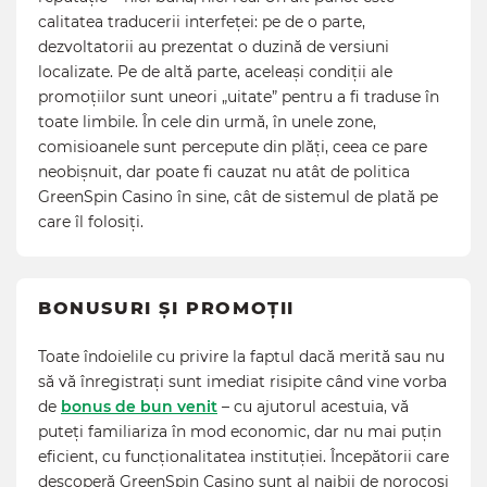
calitatea traducerii interfeței: pe de o parte,
dezvoltatorii au prezentat o duzină de versiuni
localizate. Pe de altă parte, aceleași condiții ale
promoțiilor sunt uneori „uitate” pentru a fi traduse în
toate limbile. În cele din urmă, în unele zone,
comisioanele sunt percepute din plăți, ceea ce pare
neobișnuit, dar poate fi cauzat nu atât de politica
GreenSpin Casino în sine, cât de sistemul de plată pe
care îl folosiți.
BONUSURI ȘI PROMOȚII
Toate îndoielile cu privire la faptul dacă merită sau nu
să vă înregistrați sunt imediat risipite când vine vorba
de
bonus de bun venit
– cu ajutorul acestuia, vă
puteți familiariza în mod economic, dar nu mai puțin
eficient, cu funcționalitatea instituției. Începătorii care
descoperă GreenSpin Casino sunt al naibii de norocoși