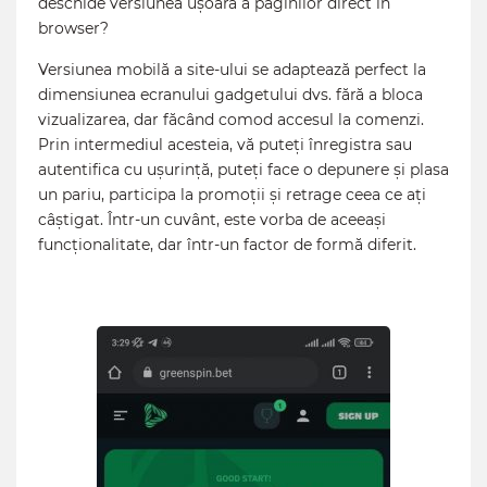
deschide versiunea ușoară a paginilor direct în
browser?
Versiunea mobilă a site-ului se adaptează perfect la
dimensiunea ecranului gadgetului dvs. fără a bloca
vizualizarea, dar făcând comod accesul la comenzi.
Prin intermediul acesteia, vă puteți înregistra sau
autentifica cu ușurință, puteți face o depunere și plasa
un pariu, participa la promoții și retrage ceea ce ați
câștigat. Într-un cuvânt, este vorba de aceeași
funcționalitate, dar într-un factor de formă diferit.