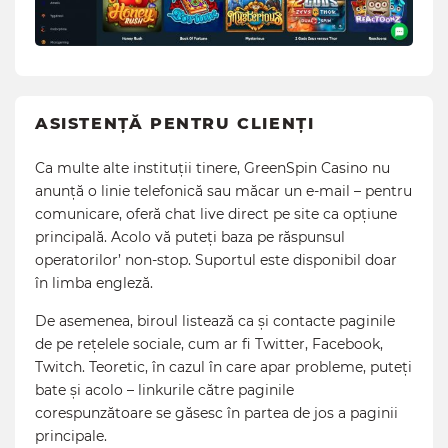
ASISTENȚĂ PENTRU CLIENȚI
Ca multe alte instituții tinere, GreenSpin Casino nu
anunță o linie telefonică sau măcar un e-mail – pentru
comunicare, oferă chat live direct pe site ca opțiune
principală. Acolo vă puteți baza pe răspunsul
operatorilor’ non-stop. Suportul este disponibil doar
în limba engleză.
De asemenea, biroul listează ca și contacte paginile
de pe rețelele sociale, cum ar fi Twitter, Facebook,
Twitch. Teoretic, în cazul în care apar probleme, puteți
bate și acolo – linkurile către paginile
corespunzătoare se găsesc în partea de jos a paginii
principale.