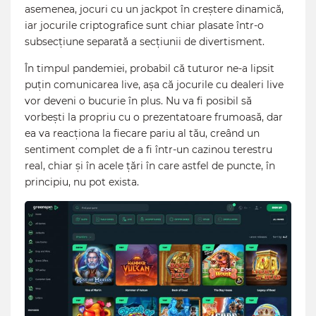
asemenea, jocuri cu un jackpot în creștere dinamică,
iar jocurile criptografice sunt chiar plasate într-o
subsecțiune separată a secțiunii de divertisment.
În timpul pandemiei, probabil că tuturor ne-a lipsit
puțin comunicarea live, așa că jocurile cu dealeri live
vor deveni o bucurie în plus. Nu va fi posibil să
vorbești la propriu cu o prezentatoare frumoasă, dar
ea va reacționa la fiecare pariu al tău, creând un
sentiment complet de a fi într-un cazinou terestru
real, chiar și în acele țări în care astfel de puncte, în
principiu, nu pot exista.