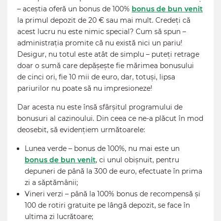
– aceștia oferă un bonus de 100%
bonus de bun venit
la primul depozit de 20 € sau mai mult. Credeți că
acest lucru nu este nimic special? Cum să spun –
administrația promite că nu există nici un pariu!
Desigur, nu totul este atât de simplu – puteți retrage
doar o sumă care depășește fie mărimea bonusului
de cinci ori, fie 10 mii de euro, dar, totuși, lipsa
pariurilor nu poate să nu impresioneze!
Dar acesta nu este însă sfârșitul programului de
bonusuri al cazinoului. Din ceea ce ne-a plăcut în mod
deosebit, să evidențiem următoarele:
Lunea verde – bonus de 100%, nu mai este un
bonus de bun venit
, ci unul obișnuit, pentru
depuneri de până la 300 de euro, efectuate în prima
zi a săptămânii;
Vineri verzi – până la 100% bonus de recompensă și
100 de rotiri gratuite pe lângă depozit, se face în
ultima zi lucrătoare;