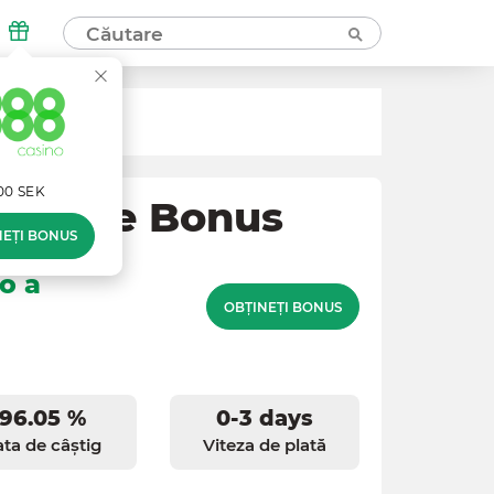
00 SEK
 Oferte Bonus
NEȚI BONUS
o a
OBȚINEȚI BONUS
96.05 %
0-3 days
ta de câștig
Viteza de plată