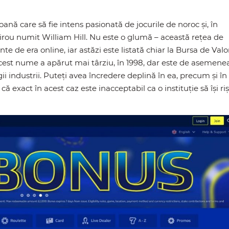
ană care să fie intens pasionată de jocurile de noroc și, în
 birou numit William Hill. Nu este o glumă – această rețea de
te de era online, iar astăzi este listată chiar la Bursa de Valo
acest nume a apărut mai târziu, în 1998, dar este de asemene
ii industrii. Puteți avea încredere deplină în ea, precum și în
ă exact în acest caz este inacceptabil ca o instituție să își ri