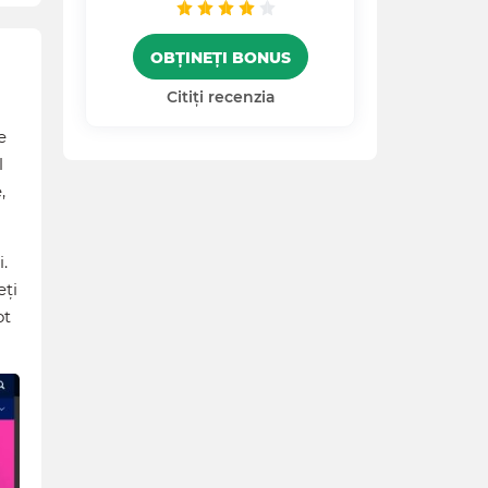
OBȚINEȚI BONUS
Citiți recenzia
e
l
,
.
eți
ot