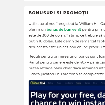
BONUSURI ȘI PROMOȚII
Utilizatorul nou înregistrat la William Hill C
oferim un
bonus de bun venit
pentru primu
este de 300 de dolari, în timp ce trebuie să 
puțin 10 dolari. Este demn de remarcat faptul
deși acesta este un cazinou online propriu-z
Reguli pentru primirea unui bonus sunt foart
Pariul pentru pariere este de 40x – până câ
putea retrage banii chiar dacă rămâneți într-
– dacă jucătorul nu are timp să completeze p