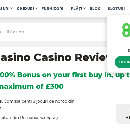
SURI
GHIDURI
FURNIZORI
PLĂȚI
BLOG
SLOTURI
 Hill Casino
1
 Casino Casino Review &
OBȚI
100% Bonus on your first buy in, up t
maximum of £300
s:
Comisia pentru jocuri de noroc din
r
Ra
cători din Romania acceptați