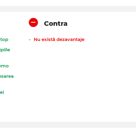
Contra
 top
Nu există dezavantaje
piile
demo
nsarea
ei