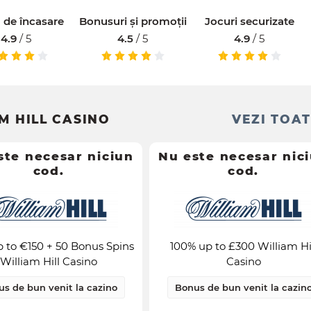
 de încasare
Bonusuri și promoții
Jocuri securizate
4.9
/ 5
4.5
/ 5
4.9
/ 5
M HILL CASINO
VEZI TOA
ste necesar niciun
ste necesar niciun
Nu este necesar nic
Nu este necesar nic
cod.
cod.
cod.
cod.
p to €150 + 50 Bonus Spins
100% up to £300 William Hi
William Hill Casino
Casino
Încasare
Înca
£2000
p to €150 + 50 Bonus Spins
100% up to £300 William Hi
maximă
ma
William Hill Casino
Casino
Depozit
Dep
£10
minim
m
s de bun venit la cazino
Bonus de bun venit la cazin
e bun venit la
Tipul de
Bonus de bun venit la
Tip