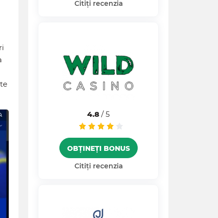
Citiți recenzia
ri
a
ște
4.8
/ 5
OBȚINEȚI BONUS
Citiți recenzia