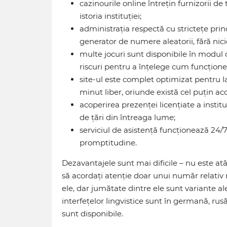
cazinourile online întrețin furnizorii de
istoria instituției;
administrația respectă cu strictețe prin
generator de numere aleatorii, fără nici
multe jocuri sunt disponibile în modul 
riscuri pentru a înțelege cum funcțione
site-ul este complet optimizat pentru la
minut liber, oriunde există cel puțin ac
acoperirea prezenței licențiate a institu
de țări din întreaga lume;
serviciul de asistență funcționează 24/
promptitudine.
Dezavantajele sunt mai dificile – nu este atât
să acordați atenție doar unui număr relativ 
ele, dar jumătate dintre ele sunt variante ale
interfețelor lingvistice sunt în germană, rus
sunt disponibile.