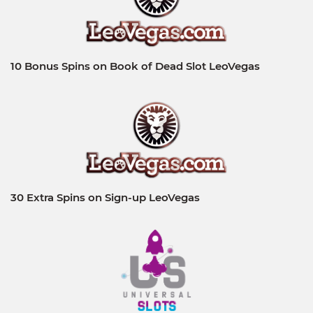
10 Bonus Spins on Book of Dead Slot LeoVegas
30 Extra Spins on Sign-up LeoVegas