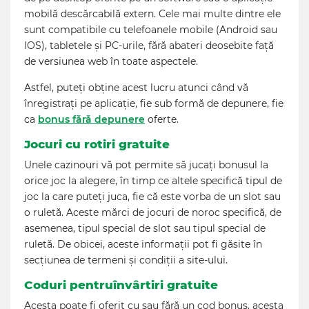
mobilă descărcabilă extern. Cele mai multe dintre ele
sunt compatibile cu telefoanele mobile (Android sau
IOS), tabletele și PC-urile, fără abateri deosebite față
de versiunea web în toate aspectele.
Astfel, puteți obține acest lucru atunci când vă
înregistrați pe aplicație, fie sub formă de depunere, fie
ca
bonus fără depunere
oferte.
Jocuri cu rotiri gratuite
Unele cazinouri vă pot permite să jucați bonusul la
orice joc la alegere, în timp ce altele specifică tipul de
joc la care puteți juca, fie că este vorba de un slot sau
o ruletă. Aceste mărci de jocuri de noroc specifică, de
asemenea, tipul special de slot sau tipul special de
ruletă. De obicei, aceste informații pot fi găsite în
secțiunea de termeni și condiții a site-ului.
Coduri pentruînvârtiri gratuite
Acesta poate fi oferit cu sau fără un cod bonus, acesta