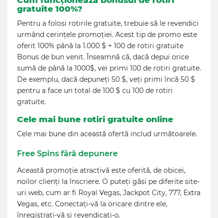
gratuite 100%?
Pentru a folosi rotirile gratuite, trebuie să le revendici
urmând cerințele promoției. Acest tip de promo este
oferit 100% până la 1.000 $ + 100 de rotiri gratuite
Bonus de bun venit. Înseamnă că, dacă depui orice
sumă de până la 1000$, vei primi 100 de rotiri gratuite.
De exemplu, dacă depuneți 50 $, veți primi încă 50 $
pentru a face un total de 100 $ cu 100 de rotiri
gratuite.
Cele mai bune rotiri gratuite online
Cele mai bune din această ofertă includ următoarele.
Free Spins fără depunere
Această promoție atractivă este oferită, de obicei,
noilor clienți la înscriere. O puteți găsi pe diferite site-
uri web, cum ar fi Royal Vegas, Jackpot City, 777, Extra
Vegas, etc. Conectați-vă la oricare dintre ele,
înregistrați-vă și revendicați-o.