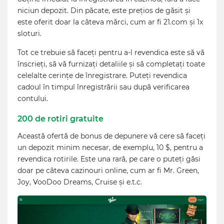
niciun depozit. Din păcate, este prețios de găsit și
este oferit doar la câteva mărci, cum ar fi 21.com și 1x
sloturi.
Tot ce trebuie să faceți pentru a-l revendica este să vă
înscrieți, să vă furnizați detaliile și să completați toate
celelalte cerințe de înregistrare. Puteți revendica
cadoul în timpul înregistrării sau după verificarea
contului.
200 de rotiri gratuite
Această ofertă de bonus de depunere vă cere să faceți
un depozit minim necesar, de exemplu, 10 $, pentru a
revendica rotirile. Este una rară, pe care o puteți găsi
doar pe câteva cazinouri online, cum ar fi Mr. Green,
Joy, VooDoo Dreams, Cruise și e.t.c.