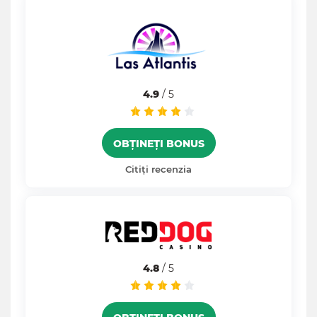
4.9
/ 5
OBȚINEȚI BONUS
Citiți recenzia
4.8
/ 5