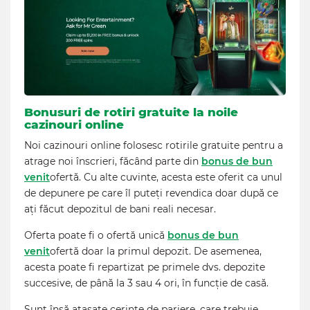
Bonusuri de rotiri gratuite la noile
cazinouri online
Noi cazinouri online folosesc rotirile gratuite pentru a
atrage noi înscrieri, făcând parte din
bonus de bun
venit
ofertă. Cu alte cuvinte, acesta este oferit ca unul
de depunere pe care îl puteți revendica doar după ce
ați făcut depozitul de bani reali necesar.
Oferta poate fi o ofertă unică
bonus de bun
venit
ofertă doar la primul depozit. De asemenea,
acesta poate fi repartizat pe primele dvs. depozite
succesive, de până la 3 sau 4 ori, în funcție de casă.
Sunt însă atașate cerințe de pariere, care trebuie