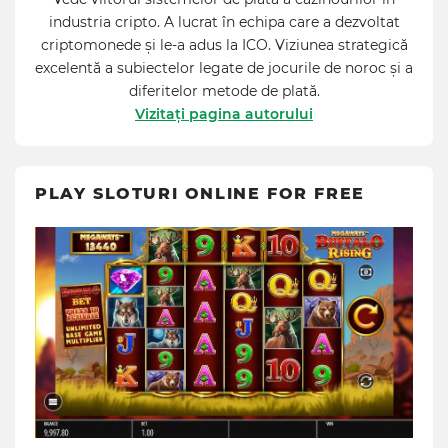
industria cripto. A lucrat în echipa care a dezvoltat
criptomonede și le-a adus la ICO. Viziunea strategică
excelentă a subiectelor legate de jocurile de noroc și a
diferitelor metode de plată.
Vizitați pagina autorului
PLAY SLOTURI ONLINE FOR FREE