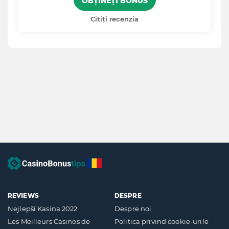
OBȚINEȚI BONUS
Citiți recenzia
REVIEWS
DESPRE
Nejlepší Kasina 2022
Despre noi
Les Meilleurs Casinos de
Politica privind cookie-urile