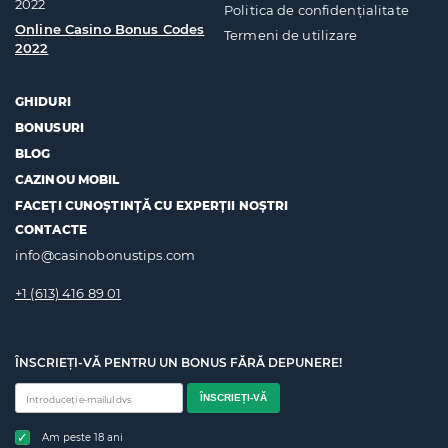
2022
Politica de confidențialitate
Online Casino Bonus Codes
Termeni de utilizare
2022
GHIDURI
BONUSURI
BLOG
CAZINOU MOBIL
FACEȚI CUNOȘTINȚĂ CU EXPERȚII NOȘTRI
CONTACTE
info@casinobonustips.com
+1 (613) 416 89 01
ÎNSCRIEȚI-VĂ PENTRU UN BONUS FĂRĂ DEPUNERE!
ÎNSCRIEȚI-VĂ
Am peste 18 ani