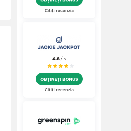
OBȚINEȚI BONUS
Citiți recenzia
4.8
/ 5
OBȚINEȚI BONUS
Citiți recenzia