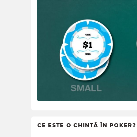
CE ESTE O CHINTĂ ÎN POKER?