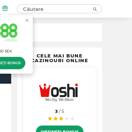
00 SEK
CELE MAI BUNE
CAZINOURI ONLINE
NEȚI BONUS
3
/ 5