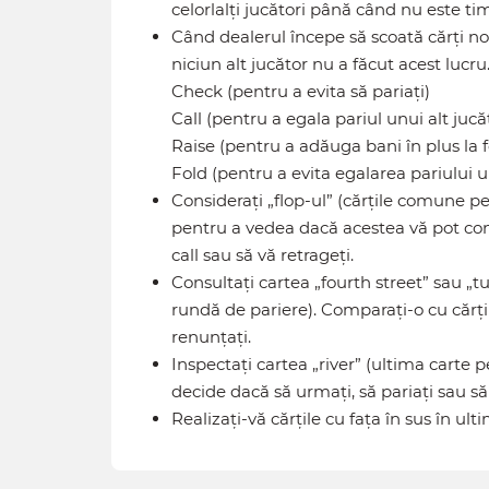
celorlalți jucători până când nu este 
Când dealerul începe să scoată cărți noi
niciun alt jucător nu a făcut acest lucr
Check (pentru a evita să pariați)
Call (pentru a egala pariul unui alt jucă
Raise (pentru a adăuga bani în plus la 
Fold (pentru a evita egalarea pariului u
Considerați „flop-ul” (cărțile comune 
pentru a vedea dacă acestea vă pot cons
call sau să vă retrageți.
Consultați cartea „fourth street” sau „
rundă de pariere). Comparați-o cu cărțile
renunțați.
Inspectați cartea „river” (ultima carte 
decide dacă să urmați, să pariați sau să
Realizați-vă cărțile cu fața în sus în 