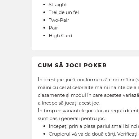
Straight
Trei de un fel
Two-Pair
Pair
High Card
CUM SĂ JOCI POKER
În acest joc, jucătorii formează cinci mâini (
mâini cu cel al celorlalte mâini înainte de a
clasamente și modul în care acestea variază 
a începe să jucați acest joc.
În timp ce variantele jocului au reguli dife
sunt pașii generali pentru joc:
Începeți prin a plasa pariul small blin
Crupierul vă va da două cărți. Verificaț