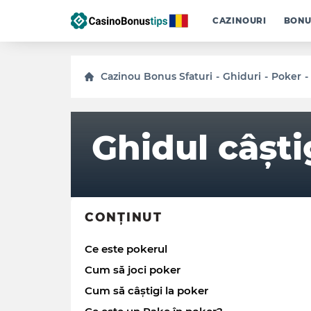
CAZINOURI
BONU
Cazinou Bonus Sfaturi
Ghiduri
Poker
Ghidul câști
CONȚINUT
Ce este pokerul
Cum să joci poker
Cum să câștigi la poker