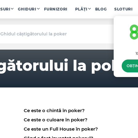
SURI
GHIDURI
FURNIZORI
PLĂȚI
BLOG
SLOTURI
Ghidul câștigătorului la poker
1
gătorului la poker
OBȚI
Ce este o chintă în poker?
Ce este o culoare în poker?
Ce este un Full House în poker?