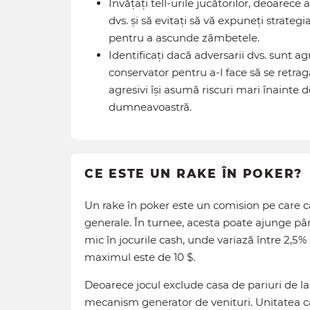
Învățați tell-urile jucătorilor, deoarece
dvs. și să evitați să vă expuneți strate
pentru a ascunde zâmbetele.
Identificați dacă adversarii dvs. sunt ag
conservator pentru a-l face să se retragă
agresivi își asumă riscuri mari înainte 
dumneavoastră.
CE ESTE UN RAKE ÎN POKER?
Un rake în poker este un comision pe care ca
generale. În turnee, acesta poate ajunge pân
mic în jocurile cash, unde variază între 2,5%
maximul este de 10 $.
Deoarece jocul exclude casa de pariuri de la 
mecanism generator de venituri. Unitatea ca