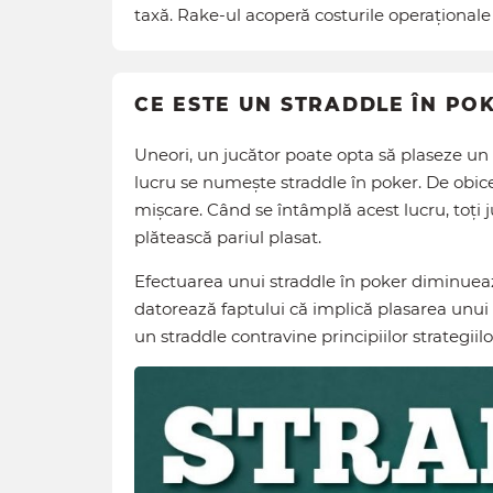
taxă. Rake-ul acoperă costurile operaționale a
CE ESTE UN STRADDLE ÎN PO
Uneori, un jucător poate opta să plaseze un p
lucru se numește straddle în poker. De obicei
mișcare. Când se întâmplă acest lucru, toți 
plătească pariul plasat.
Efectuarea unui straddle în poker diminuează
datorează faptului că implică plasarea unui
un straddle contravine principiilor strategiil