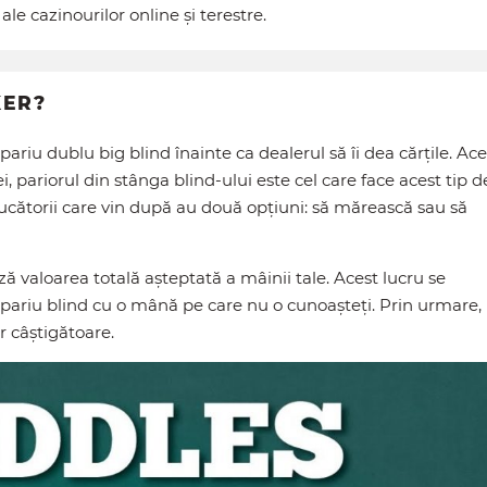
le cazinourilor online și terestre.
KER?
ariu dublu big blind înainte ca dealerul să îi dea cărțile. Ace
, pariorul din stânga blind-ului este cel care face acest tip d
jucătorii care vin după au două opțiuni: să mărească sau să
 valoarea totală așteptată a mâinii tale. Acest lucru se
 pariu blind cu o mână pe care nu o cunoașteți. Prin urmare,
or câștigătoare.