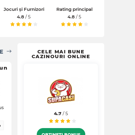
Jocuri și Furnizori
Rating principal
4.8
/ 5
4.8
/ 5
TE
CELE MAI BUNE
CAZINOURI ONLINE
iun
iun
Nu este necesar niciun
Nu este necesar niciun
Cod:
JOKE
cod.
cod.
100% up to 
us
100% up to 200 DKK Jackie
on… Ja
Jackpot
£20
100% up to 
ozit
Depozit
100 DKK
us
100% up to 200 DKK Jackie
on… Ja
inim
minim
Bonus de bun ve
4.7
/ 5
Jackpot
cazino
ul de
Bonus de bun venit la
Tipul de
Bonus de bu
onus
cazino
bonus
o
Bonus de bun venit la cazino
£50
area
Valoarea
200 DKK
OBȚINEȚI BONUS