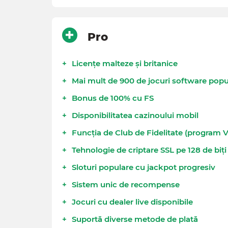
Pro
Licențe malteze și britanice
Mai mult de 900 de jocuri software popu
Bonus de 100% cu FS
Disponibilitatea cazinoului mobil
Funcția de Club de Fidelitate (program V
Tehnologie de criptare SSL pe 128 de biți
Sloturi populare cu jackpot progresiv
Sistem unic de recompense
Jocuri cu dealer live disponibile
Suportă diverse metode de plată