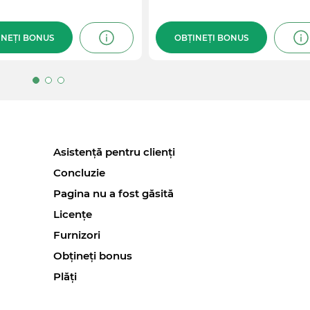
bonus
Rat
35x(d+b)
câ
INEȚI BONUS
OBȚINEȚI BONUS
OBȚINEȚI BONUS
OBȚINEȚI BONU
Yes
Înca
Asistență pentru clienți
Concluzie
Pagina nu a fost găsită
Licențe
Furnizori
Obțineți bonus
Plăți