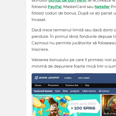
Bonusul
bonus de bun venit
se activează la
folosind
PayPal
, MasterCard sau
Neteller
Pro
folosiți coduri de bonus. După ce ați pariat u
încasat.
Dacă trece termenul limită sau dacă doriți să 
pierdute. În primul rând, fondurile depuse t
Cazinoul nu permite jucătorilor să folosea
înscriere.
Valoarea bonusului pe care îl primesc noii 
minimă de depunere foarte mică într-o sum