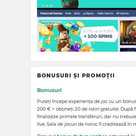
BONUSURI ȘI PROMOȚII
Bonusuri
Puteți începe experiența de joc cu un bonu
200 € + obțineți 20 de rotiri gratuite. După f
finalizeze primele transferuri, dar nu trebu
live. Sala de jocuri de noroc îl creditează în 