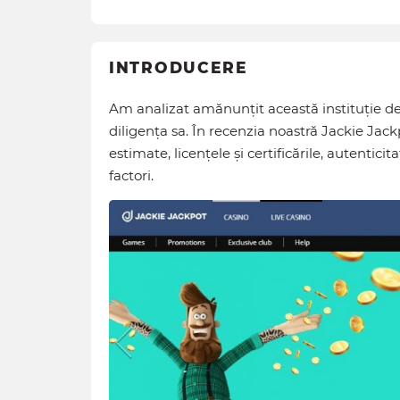
INTRODUCERE
Am analizat amănunțit această instituție de
diligența sa. În recenzia noastră Jackie Jack
estimate, licențele și certificările, autenticita
factori.