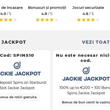
 de încasare
Bonusuri și promoții
Jocuri securizate
4.9
/ 5
4.8
/ 5
4.8
/ 5
E JACKPOT
VEZI TOA
Cod:
SPINS10
SPINS10
Cod:
Nu este necesar nic
Nu este necesar nic
cod.
cod.
deposit Spins on Starburst
100% up to €200 + 100 Bon
Slot Jackie Jackpot
Spins Jackie Jackpot
Depozit
sit required
deposit Spins on Starburst
minim
Dep
€10
100% up to €200 + 100 Bon
Slot Jackie Jackpot
m
 rotiri
Tipul de
Spins Jackie Jackpot
bonus
Bonus de bun venit la
Tip
onus de rotiri gratuite
cazino
b
Încasabil
Bonus de bun venit la cazin
Valo
€200