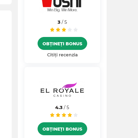
3
/ 5
OBȚINEȚI BONUS
Citiți recenzia
4.3
/ 5
OBȚINEȚI BONUS