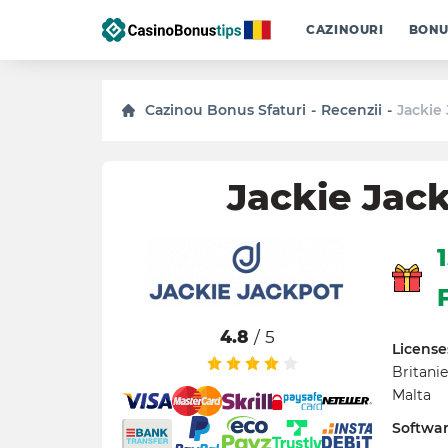
CAZINOURI
BONU
Cazinou Bonus Sfaturi
Recenzii
Jackie
Jackie Jac
4.8
/ 5
License
Britanie
Malta
Softwar