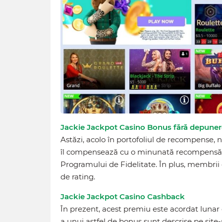
Jackie Jackpot Casino Bonus fără depuner
Astăzi, acolo în portofoliul de recompense, 
îl compensează cu o minunată recompensă d
Programului de Fidelitate. În plus, membrii 
de rating.
Jackie Jackpot Casino Cashback
În prezent, acest premiu este acordat lunar 
a unui astfel de bonus sunt descrise pe site-ul