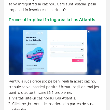
să vă înregistrați la cazinou. Care sunt, așadar, pașii
implicați în înscrierea la cazinou?
Procesul implicat în logarea la Las Atlantis
Pentru a juca orice joc pe bani reali la acest cazino,
trebuie să vă înscrieți pe site. Urmați pașii de mai jos
pentru o autentificare fără probleme:
Vizitați site-ul cazinoului Las Atlantis.
Click pe „butonul de înscriere din partea de sus a
site-ului.