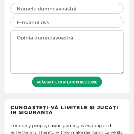
ADĂUGAȚI LAS ATLANTIS REVIZUIRE
CUNOAȘTEȚI-VĂ LIMITELE ȘI JUCAȚI
ÎN SIGURANȚĂ
For many people, casino gaming is exciting and
entertaining. Therefore, they make decisions carefully