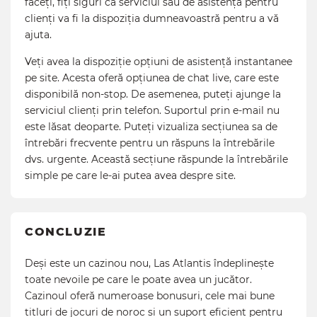
faceți, fiți siguri că serviciul său de asistență pentru
clienți va fi la dispoziția dumneavoastră pentru a vă
ajuta.
Veți avea la dispoziție opțiuni de asistență instantanee
pe site. Acesta oferă opțiunea de chat live, care este
disponibilă non-stop. De asemenea, puteți ajunge la
serviciul clienți prin telefon. Suportul prin e-mail nu
este lăsat deoparte. Puteți vizualiza secțiunea sa de
întrebări frecvente pentru un răspuns la întrebările
dvs. urgente. Această secțiune răspunde la întrebările
simple pe care le-ai putea avea despre site.
CONCLUZIE
Deși este un cazinou nou, Las Atlantis îndeplinește
toate nevoile pe care le poate avea un jucător.
Cazinoul oferă numeroase bonusuri, cele mai bune
titluri de jocuri de noroc și un suport eficient pentru