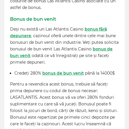
codurile de bonus Las Atlantis Casino asociate cu un
astfel de bonus.
Bonus de bun venit
Deși nu există un Las Atlantis Casino
bonus fără
depunere
, cazinoul oferă unele dintre cele mai bune
bonusuri de bun venit din industrie. Veți putea solicita
bonusul de bun venit Las Atlantis Casino
bonus de
bun venit
odată ce vă înregistrați pe site și faceți
primele depuneri.
Credeți 280%
bonus de bun venit
până la 14000$
Pentru a revendica acest bonus, trebuie să faceți
prima depunere cu codul de bonus necesar:
LASATLANTIS. Acest bonus vă va oferi 280% fonduri
suplimentare cu care să vă jucați. Bonusul poate fi
folosit la jocuri de bord, cărți de răzuit, keno și sloturi.
Bonusul este repartizat pe primele cinci depozite pe
care le faceți la cazinouri. Acest lucru înseamnă că