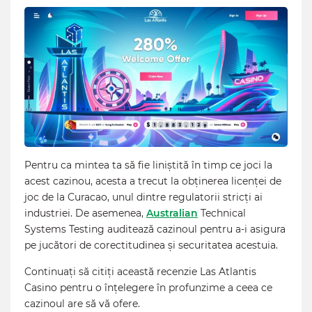
Pentru ca mintea ta să fie liniștită în timp ce joci la
acest cazinou, acesta a trecut la obținerea licenței de
joc de la Curacao, unul dintre regulatorii stricți ai
industriei. De asemenea,
Australian
Technical
Systems Testing auditează cazinoul pentru a-i asigura
pe jucători de corectitudinea și securitatea acestuia.
Continuați să citiți această recenzie Las Atlantis
Casino pentru o înțelegere în profunzime a ceea ce
cazinoul are să vă ofere.