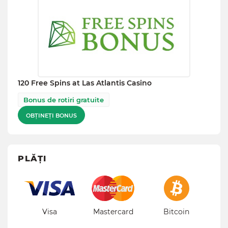
120 Free Spins at Las Atlantis Casino
Bonus de rotiri gratuite
OBȚINEȚI BONUS
PLĂȚI
Visa
Mastercard
Bitcoin