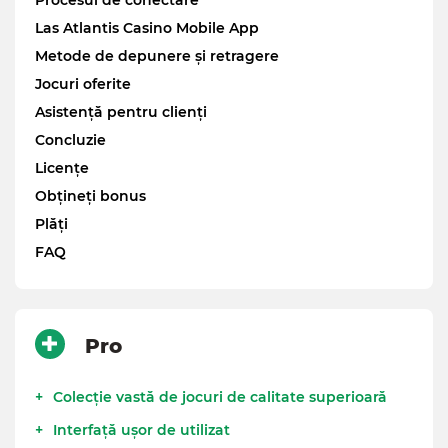
Procesul de conectare
Las Atlantis Casino Mobile App
Metode de depunere și retragere
Jocuri oferite
Asistență pentru clienți
Concluzie
Licențe
Obțineți bonus
Plăți
FAQ
Pro
Colecție vastă de jocuri de calitate superioară
Interfață ușor de utilizat