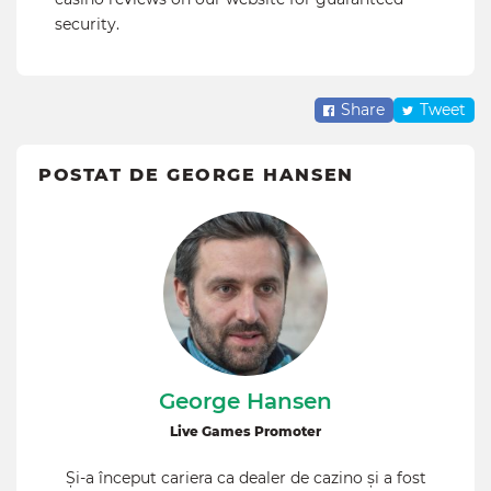
security.
Share
Tweet
POSTAT DE GEORGE HANSEN
George Hansen
Live Games Promoter
Și-a început cariera ca dealer de cazino și a fost