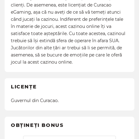
clienți. De asemenea, este licențiat de Curacao
eGaming, așa că nu aveți de ce să vă temeți atunci
când jucați la cazinou. Indiferent de preferințele tale
în materie de jocuri, acest cazinou online îți va
satisface toate așteptările. Cu toate acestea, cazinoul
trebuie să își extindă sfera de operare în afara SUA.
Jucătorilor din alte țări ar trebui să li se permită, de
asemenea, să se bucure de emoțiile pe care le oferă
jocul la acest cazinou online.
LICENȚE
Guvernul din Curacao.
OBȚINEȚI BONUS