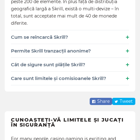
peste 200 de elemente. În plus față de distribuția
geografică largă a Skrill, există o multi-devize – în
total, sunt acceptate mai mult de 40 de monede
diferite.
Cum se reîncarcă Skrill?
Permite Skrill tranzacții anonime?
Cât de sigure sunt plățile Skrill?
Care sunt limitele și comisioanele Skrill?
Share
Tweet
CUNOAȘTEȚI-VĂ LIMITELE ȘI JUCAȚI
ÎN SIGURANȚĂ
For many people, casino gaming is exciting and