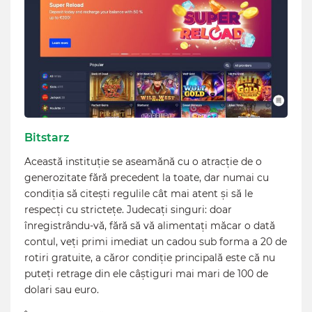
Bitstarz
Această instituție se aseamănă cu o atracție de o
generozitate fără precedent la toate, dar numai cu
condiția să citești regulile cât mai atent și să le
respecți cu strictețe. Judecați singuri: doar
înregistrându-vă, fără să vă alimentați măcar o dată
contul, veți primi imediat un cadou sub forma a 20 de
rotiri gratuite, a căror condiție principală este că nu
puteți retrage din ele câștiguri mai mari de 100 de
dolari sau euro.