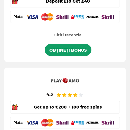
Deposit £10 Get £40
Plata:
Citiți recenzia
OBȚINEȚI BONUS
4.5
Get up to €200 + 100 free spins
Plata: