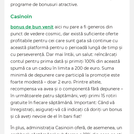
programe de bonusuri atractive.
Casinoin
bonus de bun venit
aici nu pare a fi generos din
punct de vedere cosmic, dar există suficiente oferte
profitabile pentru cei care sunt gata să continue cu
această platformă pentru o perioadă lungă de timp și
cu perseverență. Dar mai întâi, un salut: reîncărcați
contul pentru prima dată și primiți 100% din această
spumă ca un cadou în limita a 200 de euro. Suma
minimă de depunere care participă la promoție este
foarte modestă – doar 2 euro. Printre altele,
recompensa va avea și o componentă fără depunere –
în următoarele patru săptămâni, veți primi 15 rotiri
gratuite în fiecare săptămână. Important: Când vă
înregistrați, asigurați-vă că indicați că doriți un bonus
și că aveți nevoie de el în bani fiat!
În plus, administrația Casinoin oferă, de asemenea, un