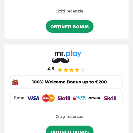
Citiți recenzia
OBȚINEȚI BONUS
4.5
100% Welcome Bonus up to €200
Plata:
Citiți recenzia
OBȚINEȚI BONUS