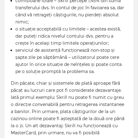
comisioane loiale – Skrill percepe 1,45% din suma
transferului dvs. în contul de joc în favoarea sa, dar
când vă retrageți câștigurile, nu pierdeți absolut
nimic;
o situație acceptabilă cu limitele – acestea există,
dar puteți ridica nivelul contului dvs. pentru a
crește în același timp limitele operațiunilor;
serviciul de asistență funcționează non-stop și
șapte zile pe săptămână – utilizatorul poate cere
ajutor în orice situație de neînțeles și poate conta
pe o soluție promptă la problema sa.
Din păcate, chiar și sistemele de plată aproape fără
păcat au lucruri care pot fi considerate dezavantaje.
Iată primul exemplu: Skrill nu poate fi numit cu greu
o direcție convenabilă pentru retragerea instantanee
a banilor. Prin urmare, plata câștigurilor de la un
cazinou online poate fi așteptată de la două ore până
la o zi. Un alt dezavantaj: Skrill nu funcționează cu
MasterCard, prin urmare, nu va fi posibilă