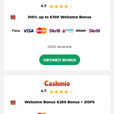
4.7
100% up to €100 Welcome Bonus
Plata:
Citiți recenzia
OBȚINEȚI BONUS
4.7
Welcome Bonus €250 Bonus + 210FS