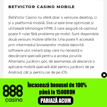
BETVICTOR CASINO MOBILE
BetVictor Casino nu oferă doar o versiune desktop, ci
și o platformă mobilă. Site-ul este bine optimizat și
utilizează tehnologia HTML 5 care asigură că cazinoul
poate fi rulat fără probleme pe mobil. Sunt disponibile
două versiuni mobile diferite. Una poate fi accesată
prin intermediul browserelor mobile datorită
software-ului instant-play care nu necesită o
descărcare specială pentru a accesa jocurile.
Alternativ, jucătorii pot, de asemenea, să descarce o
aplicație mobilă specială atât pentru jucătorii de pe
Android, cât și pentru cei de pe iOS.
Platforma mobilă este bine concepută și, în ciuda
dimensiunilor reduse ale ecranului, lobby-urile
principale nu devin aglomerate. Găsirea unei opțiuni
este ușoară, iar toate serviciile oferite pe versiunea
desktop sunt disponibile. Vorbim de top-notch !