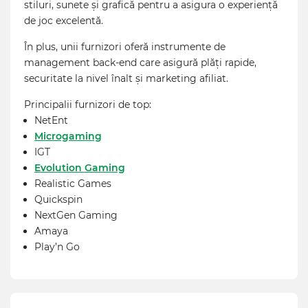
stiluri, sunete și grafică pentru a asigura o experiență
de joc excelentă.
În plus, unii furnizori oferă instrumente de
management back-end care asigură plăți rapide,
securitate la nivel înalt și marketing afiliat.
Principalii furnizori de top:
NetEnt
Microgaming
IGT
Evolution Gaming
Realistic Games
Quickspin
NextGen Gaming
Amaya
Play’n Go