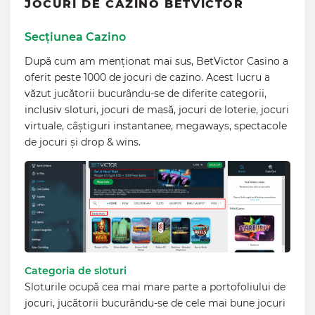
JOCURI DE CAZINO BETVICTOR
Secțiunea Cazino
După cum am menționat mai sus, BetVictor Casino a
oferit peste 1000 de jocuri de cazino. Acest lucru a
văzut jucătorii bucurându-se de diferite categorii,
inclusiv sloturi, jocuri de masă, jocuri de loterie, jocuri
virtuale, câștiguri instantanee, megaways, spectacole
de jocuri și drop & wins.
Categoria de sloturi
Sloturile ocupă cea mai mare parte a portofoliului de
jocuri, jucătorii bucurându-se de cele mai bune jocuri