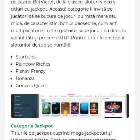
de cazino BetVictor, de la clasice, sloturi video și
titluri cu jackpot. Această categorie îi invită pe
jucători să se bucure de jocuri cu miză mare sau
mică, de caracteristici bonus deosebite, cum ar fi
multiplicatori și rotiri gratuite, și de jocuri cu diferite
volatilități și procente RTP. Printre titlurile din topul
sloturilor de top se numără:
Starburst
Rainbow Riches
Fishin’ Frenzy
Bonanza
Gonzo’s Quest
Categoria Jackpot
Titlurile de jackpot cuprind mega jackpoturi și