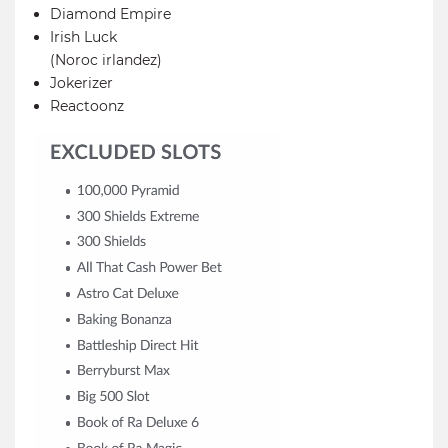
Diamond Empire
Irish Luck
(Noroc irlandez)
Jokerizer
Reactoonz