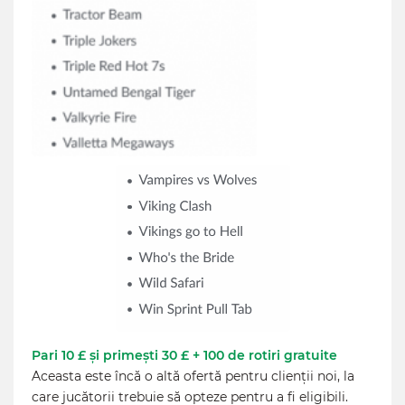
Pari 10 £ și primești 30 £ + 100 de rotiri gratuite
Aceasta este încă o altă ofertă pentru clienții noi, la
care jucătorii trebuie să opteze pentru a fi eligibili.