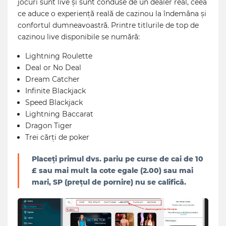
jocuri sunt live și sunt conduse de un dealer real, ceea
ce aduce o experiență reală de cazinou la îndemâna și
confortul dumneavoastră. Printre titlurile de top de
cazinou live disponibile se numără:
Lightning Roulette
Deal or No Deal
Dream Catcher
Infinite Blackjack
Speed Blackjack
Lightning Baccarat
Dragon Tiger
Trei cărți de poker
Placeți primul dvs. pariu pe curse de cai de 10
£ sau mai mult la cote egale (2.00) sau mai
mari, SP (prețul de pornire) nu se califică.