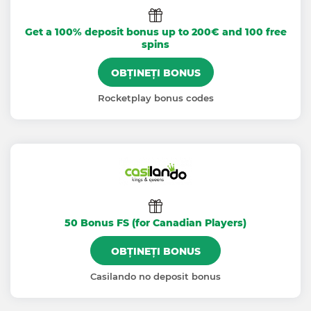
Get a 100% deposit bonus up to 200€ and 100 free
spins
OBȚINEȚI BONUS
Rocketplay bonus codes
50 Bonus FS (for Canadian Players)
OBȚINEȚI BONUS
Casilando no deposit bonus