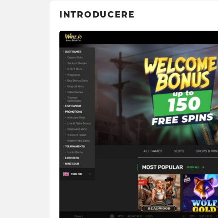
INTRODUCERE