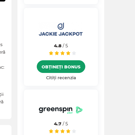
us
4.8
/ 5
eră
OBȚINEȚI BONUS
ac:
Citiți recenzia
ii
ră
4.7
/ 5