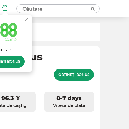
00 SEK
te Bonus
NEȚI BONUS
OBȚINEȚI BONUS
96.3 %
0-7 days
ta de câștig
Viteza de plată