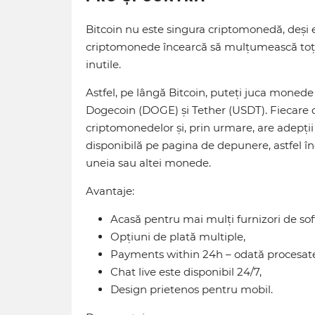
Bitcoin nu este singura criptomonedă, deși 
criptomonede încearcă să mulțumească toți d
inutile.
Astfel, pe lângă Bitcoin, puteți juca moned
Dogecoin (DOGE) și Tether (USDT). Fiecare
criptomonedelor și, prin urmare, are adepții s
disponibilă pe pagina de depunere, astfel înc
uneia sau altei monede.
Avantaje:
Acasă pentru mai mulți furnizori de so
Opțiuni de plată multiple,
Payments within 24h – odată procesat
Chat live este disponibil 24/7,
Design prietenos pentru mobil.