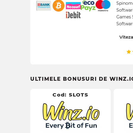
Spinom
Softwar
Games 
Softwar
Viteza
ULTIMELE BONUSURI DE WINZ.I
Cod:
SLOTS
SLOTS
Cod:
150 Bonus Spins (Wager-free)
70 B
Winz.io
Depozit
€100
€50
minim