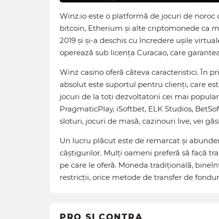
Winz.io este o platformă de jocuri de noroc 
bitcoin, Etherium și alte criptomonede ca 
2019 și și-a deschis cu încredere ușile virtu
operează sub licența Curacao, care garanteaz
Winz casino oferă câteva caracteristici. În pr
absolut este suportul pentru clienți, care est
jocuri de la toți dezvoltatorii cei mai popul
PragmaticPlay, iSoftbet, ELK Studios, BetSoft, 
sloturi, jocuri de masă, cazinouri live, vei gă
Un lucru plăcut este de remarcat și abunde
câștigurilor. Mulți oameni preferă să facă tra
pe care le oferă. Moneda tradițională, bineî
restricții, orice metode de transfer de fond
PRO ȘI CONTRA