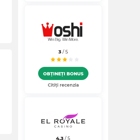
3
/ 5
OBȚINEȚI BONUS
Citiți recenzia
4.3
/ 5