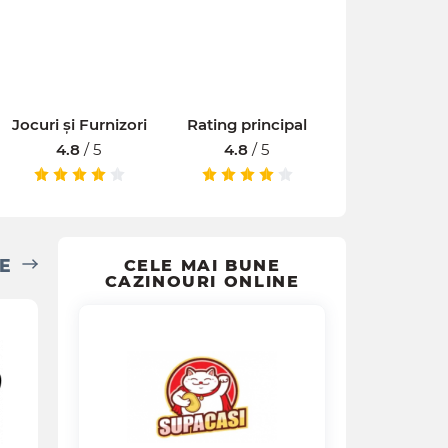
Jocuri și Furnizori
Rating principal
4.8
/ 5
4.8
/ 5
TE
CELE MAI BUNE
CAZINOURI ONLINE
e)
ozit
inim