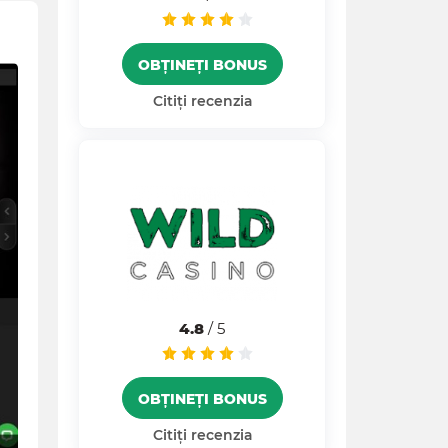
OBȚINEȚI BONUS
Citiți recenzia
4.8
/ 5
OBȚINEȚI BONUS
Citiți recenzia