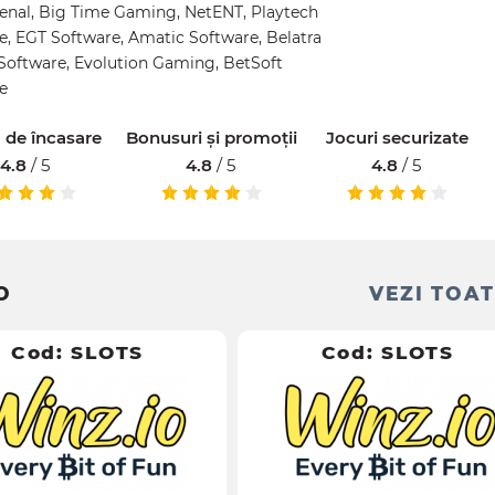
enal
,
Big Time Gaming
,
NetENT
,
Playtech
e
,
EGT Software
,
Amatic Software
,
Belatra
Software
,
Evolution Gaming
,
BetSoft
e
 de încasare
Bonusuri și promoții
Jocuri securizate
4.8
/ 5
4.8
/ 5
4.8
/ 5
O
VEZI TOA
Cod:
SLOTS
SLOTS
Cod:
Cod:
SLOTS
SLOTS
Cod:
onus Spins (Wager-free)
20 Bonus Spins (Wager-fre
Winz.io
Winz.io
Depozit
Dep
£20
minim
m