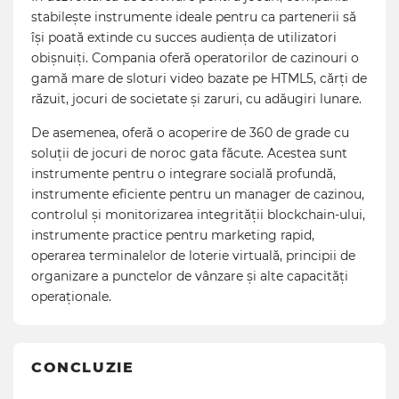
stabilește instrumente ideale pentru ca partenerii să
își poată extinde cu succes audiența de utilizatori
obișnuiți. Compania oferă operatorilor de cazinouri o
gamă mare de sloturi video bazate pe HTML5, cărți de
răzuit, jocuri de societate și zaruri, cu adăugiri lunare.
De asemenea, oferă o acoperire de 360 de grade cu
soluții de jocuri de noroc gata făcute. Acestea sunt
instrumente pentru o integrare socială profundă,
instrumente eficiente pentru un manager de cazinou,
controlul și monitorizarea integrității blockchain-ului,
instrumente practice pentru marketing rapid,
operarea terminalelor de loterie virtuală, principii de
organizare a punctelor de vânzare și alte capacități
operaționale.
CONCLUZIE