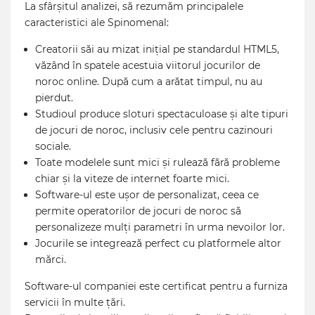
La sfârșitul analizei, să rezumăm principalele
caracteristici ale Spinomenal:
Creatorii săi au mizat inițial pe standardul HTML5,
văzând în spatele acestuia viitorul jocurilor de
noroc online. După cum a arătat timpul, nu au
pierdut.
Studioul produce sloturi spectaculoase și alte tipuri
de jocuri de noroc, inclusiv cele pentru cazinouri
sociale.
Toate modelele sunt mici și rulează fără probleme
chiar și la viteze de internet foarte mici.
Software-ul este ușor de personalizat, ceea ce
permite operatorilor de jocuri de noroc să
personalizeze mulți parametri în urma nevoilor lor.
Jocurile se integrează perfect cu platformele altor
mărci.
Software-ul companiei este certificat pentru a furniza
servicii în multe țări.