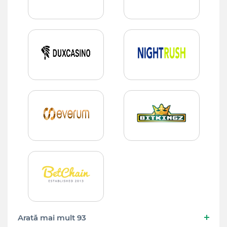
Arată mai mult 93