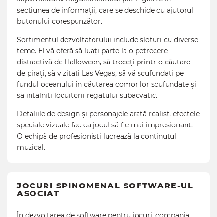
secțiunea de informații, care se deschide cu ajutorul
butonului corespunzător.
Sortimentul dezvoltatorului include sloturi cu diverse
teme. El vă oferă să luați parte la o petrecere
distractivă de Halloween, să treceți printr-o căutare
de pirați, să vizitați Las Vegas, să vă scufundați pe
fundul oceanului în căutarea comorilor scufundate și
să întâlniți locuitorii regatului subacvatic.
Detaliile de design și personajele arată realist, efectele
speciale vizuale fac ca jocul să fie mai impresionant.
O echipă de profesioniști lucrează la conținutul
muzical.
JOCURI SPINOMENAL SOFTWARE-UL
ASOCIAT
În dezvoltarea de software pentru jocuri, compania