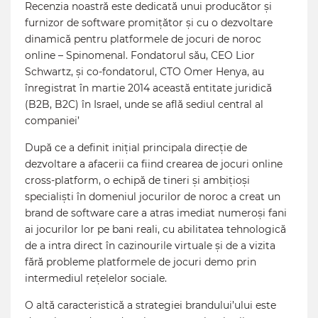
Recenzia noastră este dedicată unui producător și
furnizor de software promițător și cu o dezvoltare
dinamică pentru platformele de jocuri de noroc
online – Spinomenal. Fondatorul său, CEO Lior
Schwartz, și co-fondatorul, CTO Omer Henya, au
înregistrat în martie 2014 această entitate juridică
(B2B, B2C) în Israel, unde se află sediul central al
companiei’
După ce a definit inițial principala direcție de
dezvoltare a afacerii ca fiind crearea de jocuri online
cross-platform, o echipă de tineri și ambițioși
specialiști în domeniul jocurilor de noroc a creat un
brand de software care a atras imediat numeroși fani
ai jocurilor lor pe bani reali, cu abilitatea tehnologică
de a intra direct în cazinourile virtuale și de a vizita
fără probleme platformele de jocuri demo prin
intermediul rețelelor sociale.
O altă caracteristică a strategiei brandului’ului este