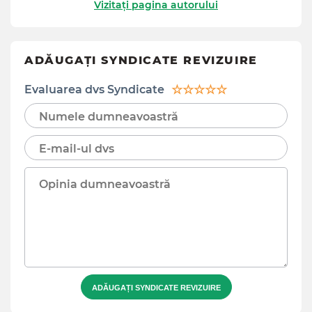
Vizitați pagina autorului
ADĂUGAȚI SYNDICATE REVIZUIRE
Evaluarea dvs Syndicate
☆
☆
☆
☆
☆
ADĂUGAȚI SYNDICATE REVIZUIRE