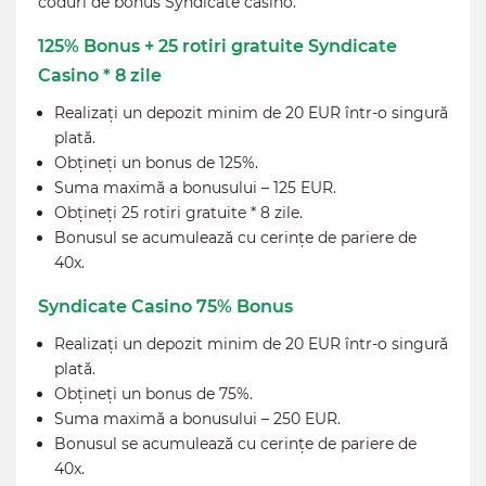
coduri de bonus Syndicate casino.
125% Bonus + 25 rotiri gratuite Syndicate
Casino * 8 zile
Realizați un depozit minim de 20 EUR într-o singură
plată.
Obțineți un bonus de 125%.
Suma maximă a bonusului – 125 EUR.
Obțineți 25 rotiri gratuite * 8 zile.
Bonusul se acumulează cu cerințe de pariere de
40x.
Syndicate Casino 75% Bonus
Realizați un depozit minim de 20 EUR într-o singură
plată.
Obțineți un bonus de 75%.
Suma maximă a bonusului – 250 EUR.
Bonusul se acumulează cu cerințe de pariere de
40x.