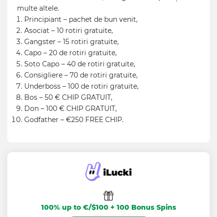
multe altele.
Principiant – pachet de bun venit,
Asociat – 10 rotiri gratuite,
Gangster – 15 rotiri gratuite,
Capo – 20 de rotiri gratuite,
Soto Capo – 40 de rotiri gratuite,
Consigliere – 70 de rotiri gratuite,
Underboss – 100 de rotiri gratuite,
Bos – 50 € CHIP GRATUIT,
Don – 100 € CHIP GRATUIT,
Godfather – €250 FREE CHIP.
100% up to €/$100 + 100 Bonus Spins