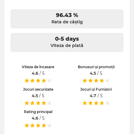
96.43 %
Rata de câștig
0-5 days
Viteza de plată
Viteza de încasare
Bonusuri și promoții
4.6
/ 5
4.5
/ 5
Jocuri securizate
Jocuri și Furnizori
4.5
/ 5
4.7
/ 5
Rating principal
4.6
/ 5