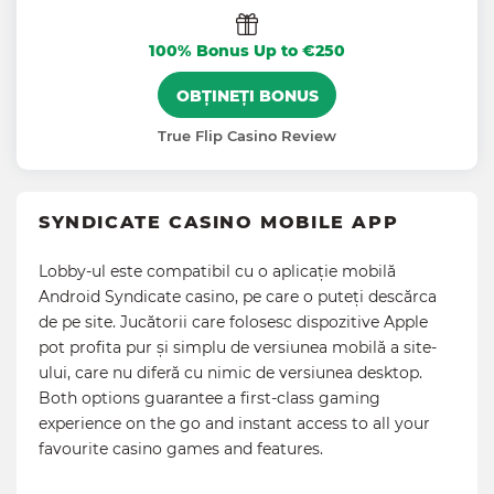
100% Bonus Up to €250
OBȚINEȚI BONUS
True Flip Casino Review
SYNDICATE CASINO MOBILE APP
Lobby-ul este compatibil cu o aplicație mobilă
Android Syndicate casino, pe care o puteți descărca
de pe site. Jucătorii care folosesc dispozitive Apple
pot profita pur și simplu de versiunea mobilă a site-
ului, care nu diferă cu nimic de versiunea desktop.
Both options guarantee a first-class gaming
experience on the go and instant access to all your
favourite casino games and features.