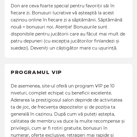
Don are ceva foarte special pentru favoriții săi în
fiecare zi. Bonusuri lucrative vă așteaptă la acest
cazinou online în fiecare zi a săptămânii. Săptămână
nouă = bonusuri noi. Atenție! Bonusurile sunt
disponibile pentru jucătorii care au făcut mai mult de
patru depuneri (cu excepția jucătorilor finlandezi și
suedezi). Deveniți un câștigător mare cu ușurință.
PROGRAMUL VIP
De asemenea, site-ul oferă un program VIP pe 10
niveluri, complet echipat cu beneficii excelente.
Aderarea la prestigiosul salon depinde de activitatea
ta de joc, de frecvența depozitelor și de poziția ta
generală în cazinou. După cum vă puteți aștepta,
calitatea de membru va duce la multe recompense și
privilegii, cum ar fi rotiri gratuite, bonusuri în
numerar, oferte exclusive, retrageri mai rapide și