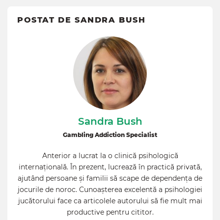
POSTAT DE SANDRA BUSH
Sandra Bush
Gambling Addiction Specialist
Anterior a lucrat la o clinică psihologică
internațională. În prezent, lucrează în practică privată,
ajutând persoane și familii să scape de dependența de
jocurile de noroc. Cunoașterea excelentă a psihologiei
jucătorului face ca articolele autorului să fie mult mai
productive pentru cititor.