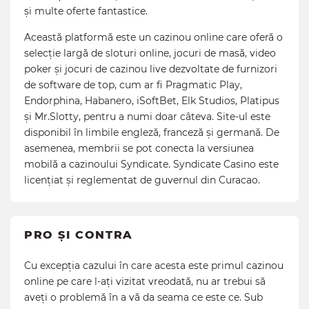
și multe oferte fantastice.
Această platformă este un cazinou online care oferă o
selecție largă de sloturi online, jocuri de masă, video
poker și jocuri de cazinou live dezvoltate de furnizori
de software de top, cum ar fi Pragmatic Play,
Endorphina, Habanero, iSoftBet, Elk Studios, Platipus
și Mr.Slotty, pentru a numi doar câteva. Site-ul este
disponibil în limbile engleză, franceză și germană. De
asemenea, membrii se pot conecta la versiunea
mobilă a cazinoului Syndicate. Syndicate Casino este
licențiat și reglementat de guvernul din Curacao.
PRO ȘI CONTRA
Cu excepția cazului în care acesta este primul cazinou
online pe care l-ați vizitat vreodată, nu ar trebui să
aveți o problemă în a vă da seama ce este ce. Sub