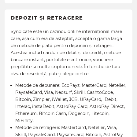
DEPOZIT ȘI RETRAGERE
Syndicate este un cazinou online internațional mare
care, așa cum era de așteptat, acceptă o gamă largă
de metode de plată pentru depuneri și retrageri.
Acestea includ carduri de debit și de credit, metode
bancare instant, portofele electronice, vouchere
preplătite și multe criptomonede. În funcție de țara
dvs. de reședință, puteți alege dintre:
Metode de depunere: EcoPayz, MasterCard, Neteller,
PaysafeCard, Visa, Neosurf, Skrill, CashtoCode,
Bitcoin, Zimpler, iWallet, JCB, UPayCard, iDebit,
Interac, instaDebit, AstroPay Card, AstroPay Direct,
Ethereum, Bitcoin Cash, Dogecoin, Litecoin,
MiFinity.
Metode de retragere: MasterCard, Neteller, Visa,
Skrill, PaysafeCard, PaysafeCard, Bitcoin, AstroPay