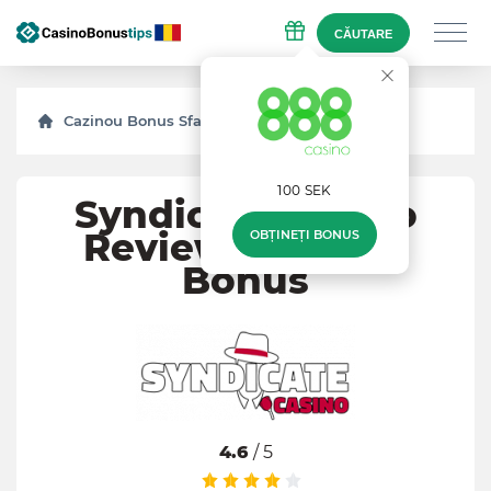
CĂUTARE
Cazinou Bonus Sfaturi
Recenzii
Syndicate
100 SEK
Syndicate Casino
Review & Oferte
OBȚINEȚI BONUS
Bonus
4.6
/ 5