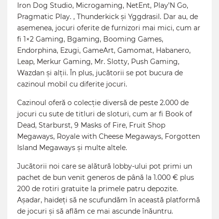
Iron Dog Studio, Microgaming, NetEnt, Play’N Go,
Pragmatic Play. , Thunderkick și Yggdrasil. Dar au, de
asemenea, jocuri oferite de furnizori mai mici, cum ar
fi 1×2 Gaming, Bgaming, Booming Games,
Endorphina, Ezugi, GameArt, Gamomat, Habanero,
Leap, Merkur Gaming, Mr. Slotty, Push Gaming,
Wazdan și alții. În plus, jucătorii se pot bucura de
cazinoul mobil cu diferite jocuri.
Cazinoul oferă o colecție diversă de peste 2.000 de
jocuri cu sute de titluri de sloturi, cum ar fi Book of
Dead, Starburst, 9 Masks of Fire, Fruit Shop
Megaways, Royale with Cheese Megaways, Forgotten
Island Megaways și multe altele.
Jucătorii noi care se alătură lobby-ului pot primi un
pachet de bun venit generos de până la 1.000 € plus
200 de rotiri gratuite la primele patru depozite.
Așadar, haideți să ne scufundăm în această platformă
de jocuri și să aflăm ce mai ascunde înăuntru.