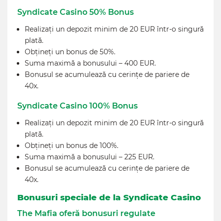
Syndicate Casino 50% Bonus
Realizați un depozit minim de 20 EUR într-o singură
plată.
Obțineți un bonus de 50%.
Suma maximă a bonusului – 400 EUR.
Bonusul se acumulează cu cerințe de pariere de
40x.
Syndicate Casino 100% Bonus
Realizați un depozit minim de 20 EUR într-o singură
plată.
Obțineți un bonus de 100%.
Suma maximă a bonusului – 225 EUR.
Bonusul se acumulează cu cerințe de pariere de
40x.
Bonusuri speciale de la Syndicate Casino
The Mafia oferă bonusuri regulate