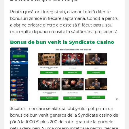
Pentru jucătorii înregistrați, cazinoul oferă diferite
bonusuri zilnice în fiecare săptămână. Condiția pentru
a obține oricare dintre ele este să fi făcut patru sau
mai multe depuneri reușite în săptămâna precedentă.
Bonus de bun venit la Syndicate Casino
Jucătorii noi care se alătură lobby-ului pot primi un
bonus de bun venit generos de la Syndicate casino de
până la 1000 € plus 200 de rotiri gratuite la primele
patru depuneri. Suma corespunzătoare pentru fiecare