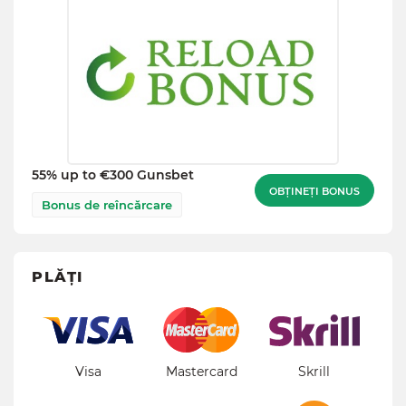
55% up to €300 Gunsbet
OBȚINEȚI BONUS
Bonus de reîncărcare
PLĂȚI
Visa
Mastercard
Skrill