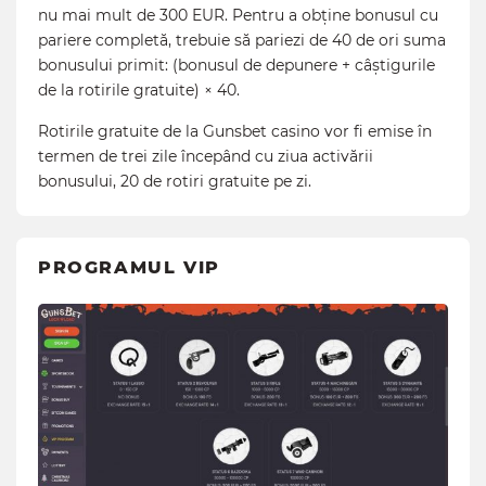
nu mai mult de 300 EUR. Pentru a obține bonusul cu
pariere completă, trebuie să pariezi de 40 de ori suma
bonusului primit: (bonusul de depunere + câștigurile
de la rotirile gratuite) × 40.
Rotirile gratuite de la Gunsbet casino vor fi emise în
termen de trei zile începând cu ziua activării
bonusului, 20 de rotiri gratuite pe zi.
PROGRAMUL VIP