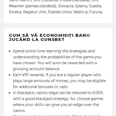
Saint Martin, Sint Eustatius (Insula olandeză), Sint
Maarten (partea olandeză), Slovacia, Spania, Suedia,
Elveția, Regatul Unit, Statele Unite, Wallis și Futuna.
CUM SĂ VĂ ECONOMISIȚI BANII
JUCÂND LA GUNSBET
Spend some time learning the strategies and
understanding the probabilities of the game you
have chosen. You will soon be rewarded with a
growing account balance.
Earn VIP rewards. If you are a regular player who
plays large amounts of money, you may be eligible
for additional bonuses or cash.
In blackjack, casino edge can be reduced to 0.05%
with a good blackjack strategy. So, choose games
where your skills can give you an edge over the
casino.