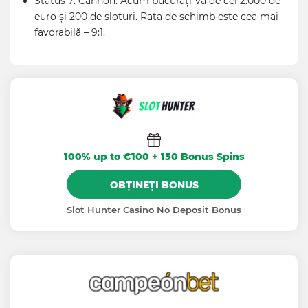
Status 7: Cannon. Acum bucurați-vă de cei 2.000 de
euro și 200 de sloturi. Rata de schimb este cea mai
favorabilă – 9:1.
100% up to €100 + 150 Bonus Spins
OBȚINEȚI BONUS
Slot Hunter Casino No Deposit Bonus