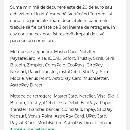
Suma minimă de depunere este de 20 de euro sau
echivalentul în altă monedă. Verificând Termenii și
condițiile generale, toate depozitele în bani reali
trebuie să fie pariate de 3 ori înainte de retragere, în
caz contrar, cazinoul își rezervă dreptul de a vă
percepe un comision.
Metode de depunere: MasterCard, Neteller,
PaysafeCard, Visa, iDEAL, Sofort, Trustly, Skrill, Skrill,
Bitcoin, Zimpler, CoinsPaid, EcoPayz, GiroPay,
Neosurf, Rapid Transfer, instaDebit, SticPay, Siru
Mobile, Venus Point, AstroPay Card, MuchBetter,
AstroPay Direct.
Metode de retragere: MasterCard, Neteller, Visa, Skrill,
Bitcoin, Trustly, iDebit, instaDebit, EcoPayz, Rapid
Transfer, Transfer bancar, CoinsPaid, Inpay, SticPay,
Neosurf, Venus Point, AstroPay Card, UPayCard,
PaysafeCard, MuchBetter, AstroPay Direct, Interac.
Timpuri de retragere