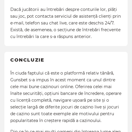
Dacă jucătorii au întrebări despre conturile lor, plăți
sau joc, pot contacta serviciul de asistență clienți prin
e-mail, telefon sau chat live, care este deschis 24/7.
Există, de asemenea, o secțiune de întrebări frecvente
cu întrebări la care s-a răspuns anterior.
CONCLUZIE
În ciuda faptului că este o platformă relativ tânără,
Gunsbet s-a impus în acest moment ca unul dintre
cele mai bune cazinouri online. Oferirea celei mai
înalte securități, opțiuni bancare de încredere, operare
cu licență completă, navigare ușoară pe site și o
selecție largă de diferite jocuri de cazino live și jocuri
de cazino sunt toate exemple ale motivului pentru
popularitatea în creștere rapidă a cazinoului.
Din ce în ce mai mulți oameni din întreaga lume aleg