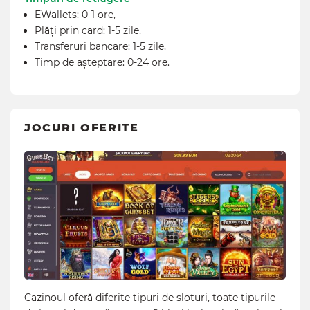
EWallets: 0-1 ore,
Plăți prin card: 1-5 zile,
Transferuri bancare: 1-5 zile,
Timp de așteptare: 0-24 ore.
JOCURI OFERITE
Cazinoul oferă diferite tipuri de sloturi, toate tipurile