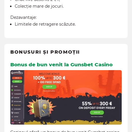
Colecție mare de jocuri.
Dezavantaje:
Limitele de retragere scăzute.
BONUSURI ȘI PROMOȚII
Bonus de bun venit la Gunsbet Casino