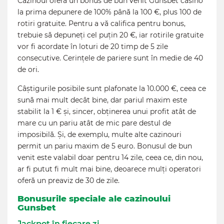
Cazinoul oferă un bonus de bun venit Gunsbet casino
la prima depunere de 100% până la 100 €, plus 100 de
rotiri gratuite. Pentru a vă califica pentru bonus,
trebuie să depuneți cel puțin 20 €, iar rotirile gratuite
vor fi acordate în loturi de 20 timp de 5 zile
consecutive. Cerințele de pariere sunt în medie de 40
de ori.
Câștigurile posibile sunt plafonate la 10.000 €, ceea ce
sună mai mult decât bine, dar pariul maxim este
stabilit la 1 € și, sincer, obținerea unui profit atât de
mare cu un pariu atât de mic pare destul de
imposibilă. Și, de exemplu, multe alte cazinouri
permit un pariu maxim de 5 euro. Bonusul de bun
venit este valabil doar pentru 14 zile, ceea ce, din nou,
ar fi putut fi mult mai bine, deoarece mulți operatori
oferă un preaviz de 30 de zile.
Bonusurile speciale ale cazinoului
Gunsbet
Jackpot în fiecare zi