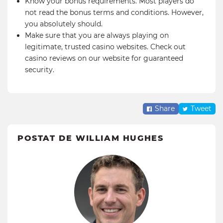
Know your bonus requirements. Most players do
not read the bonus terms and conditions. However,
you absolutely should.
Make sure that you are always playing on
legitimate, trusted casino websites. Check out
casino reviews on our website for guaranteed
security.
Share
Tweet
POSTAT DE WILLIAM HUGHES