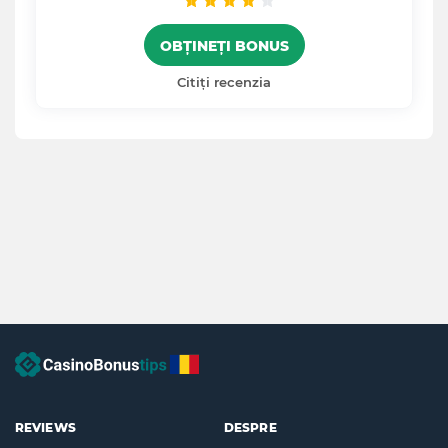
OBȚINEȚI BONUS
Citiți recenzia
REVIEWS
DESPRE