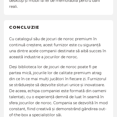
desktop și mobil la fel de memorabilă pentru bani
reali.
CONCLUZIE
Cu catalogul său de jocuri de noroc premium în
continuă creștere, acest furnizor este cu siguranță
una dintre acele companii destinate să aibă succes în
această industrie a jocurilor de noroc.
Deși biblioteca lor de jocuri de noroc poate fi pe
partea mică, jocurile lor de calitate premium atrag
din ce în ce mai mulți jucători în fiecare zi. Furnizorul
se străduiește să dezvolte sloturi unice și inovatoare.
De aceea, echipa companiei este formată din oameni
talentați, cu o experiență demnă de luat în seamă în
sfera jocurilor de noroc. Compania se dezvoltă în mod
constant, fiind creativă și demonstrând gândirea out-
of-the-box a specialiștilor săi.