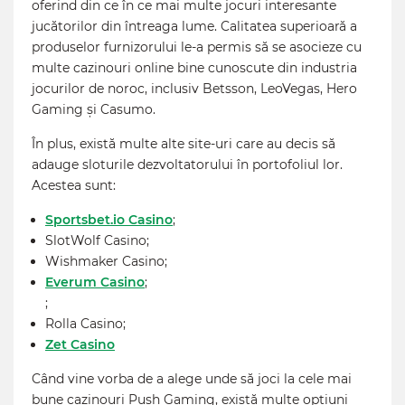
oferind din ce în ce mai multe jocuri interesante
jucătorilor din întreaga lume. Calitatea superioară a
produselor furnizorului le-a permis să se asocieze cu
multe cazinouri online bine cunoscute din industria
jocurilor de noroc, inclusiv Betsson, LeoVegas, Hero
Gaming și Casumo.
În plus, există multe alte site-uri care au decis să
adauge sloturile dezvoltatorului în portofoliul lor.
Acestea sunt:
Sportsbet.io Casino
;
SlotWolf Casino;
Wishmaker Casino;
Everum Casino
;
;
Rolla Casino;
Zet Casino
Când vine vorba de a alege unde să joci la cele mai
bune cazinouri Push Gaming, există multe opțiuni