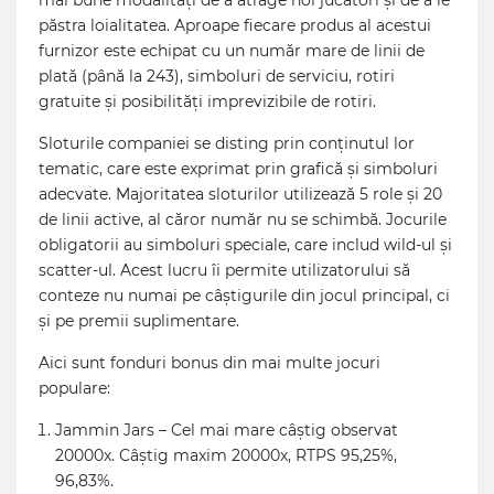
mai bune modalități de a atrage noi jucători și de a le
păstra loialitatea. Aproape fiecare produs al acestui
furnizor este echipat cu un număr mare de linii de
plată (până la 243), simboluri de serviciu, rotiri
gratuite și posibilități imprevizibile de rotiri.
Sloturile companiei se disting prin conținutul lor
tematic, care este exprimat prin grafică și simboluri
adecvate. Majoritatea sloturilor utilizează 5 role și 20
de linii active, al căror număr nu se schimbă. Jocurile
obligatorii au simboluri speciale, care includ wild-ul și
scatter-ul. Acest lucru îi permite utilizatorului să
conteze nu numai pe câștigurile din jocul principal, ci
și pe premii suplimentare.
Aici sunt fonduri bonus din mai multe jocuri
populare:
Jammin Jars – Cel mai mare câștig observat
20000x. Câștig maxim 20000x, RTPS 95,25%,
96,83%.