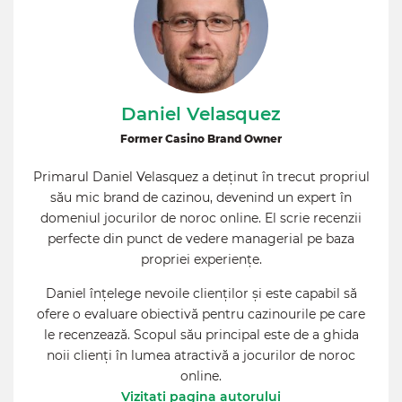
Daniel Velasquez
Former Casino Brand Owner
Primarul Daniel Velasquez a deținut în trecut propriul
său mic brand de cazinou, devenind un expert în
domeniul jocurilor de noroc online. El scrie recenzii
perfecte din punct de vedere managerial pe baza
propriei experiențe.
Daniel înțelege nevoile clienților și este capabil să
ofere o evaluare obiectivă pentru cazinourile pe care
le recenzează. Scopul său principal este de a ghida
noii clienți în lumea atractivă a jocurilor de noroc
online.
Vizitați pagina autorului