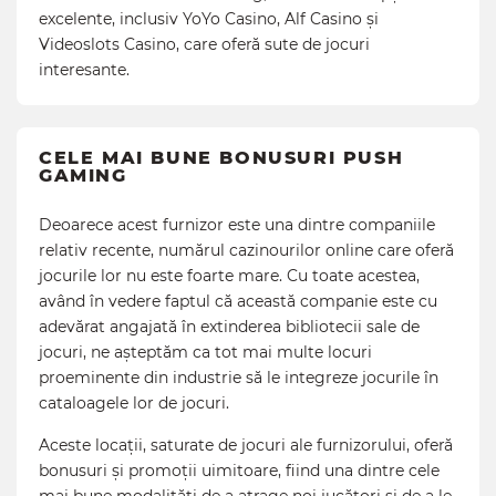
excelente, inclusiv YoYo Casino, Alf Casino și
Videoslots Casino, care oferă sute de jocuri
interesante.
CELE MAI BUNE BONUSURI PUSH
GAMING
Deoarece acest furnizor este una dintre companiile
relativ recente, numărul cazinourilor online care oferă
jocurile lor nu este foarte mare. Cu toate acestea,
având în vedere faptul că această companie este cu
adevărat angajată în extinderea bibliotecii sale de
jocuri, ne așteptăm ca tot mai multe locuri
proeminente din industrie să le integreze jocurile în
cataloagele lor de jocuri.
Aceste locații, saturate de jocuri ale furnizorului, oferă
bonusuri și promoții uimitoare, fiind una dintre cele