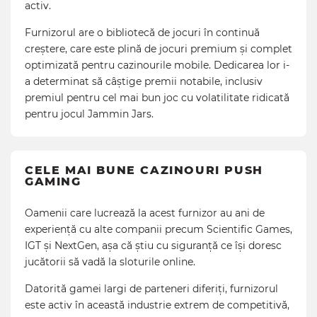
activ.
Furnizorul are o bibliotecă de jocuri în continuă
creștere, care este plină de jocuri premium și complet
optimizată pentru cazinourile mobile. Dedicarea lor i-
a determinat să câștige premii notabile, inclusiv
premiul pentru cel mai bun joc cu volatilitate ridicată
pentru jocul Jammin Jars.
CELE MAI BUNE CAZINOURI PUSH
GAMING
Oamenii care lucrează la acest furnizor au ani de
experiență cu alte companii precum Scientific Games,
IGT și NextGen, așa că știu cu siguranță ce își doresc
jucătorii să vadă la sloturile online.
Datorită gamei largi de parteneri diferiți, furnizorul
este activ în această industrie extrem de competitivă,