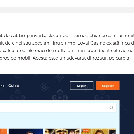
 de cât timp învârte sloturi pe internet, chiar și cei mai înrăi
 de cinci sau zece ani. Între timp, Loyal Casino există încă d
calculatoarele erau de multe ori mai slabe decât cele actua
 noroc pe mobil! Acesta este un adevărat dinozaur, pe care ar