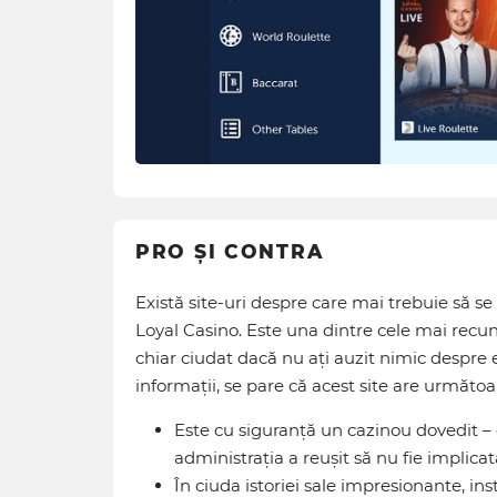
PRO ȘI CONTRA
Există site-uri despre care mai trebuie să se
Loyal Casino. Este una dintre cele mai recu
chiar ciudat dacă nu ați auzit nimic despre 
informații, se pare că acest site are următoa
Este cu siguranță un cazinou dovedit – 
administrația a reușit să nu fie implica
În ciuda istoriei sale impresionante, ins