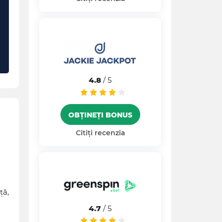
4.8
/ 5
OBȚINEȚI BONUS
Citiți recenzia
ță,
4.7
/ 5