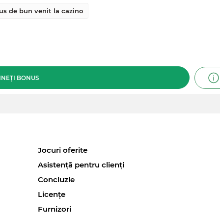
Valoarea bonus
s de bun venit la cazino
Rata de câ
Înca
INEȚI BONUS
OBȚINEȚI BONUS
Jocuri oferite
Asistență pentru clienți
Concluzie
Licențe
Furnizori