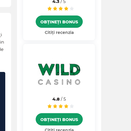
4.3
/ 5
OBȚINEȚI BONUS
Citiți recenzia
ți
in
le
4.8
/ 5
OBȚINEȚI BONUS
Citiți recenzia