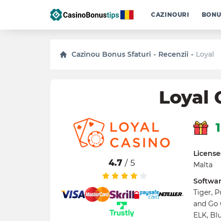
CAZINOURI
BONU
Cazinou Bonus Sfaturi
Recenzii
Loyal
Loyal 
License
4.7
/ 5
Malta
Softwar
Tiger
,
P
and Go
ELK
,
Bl