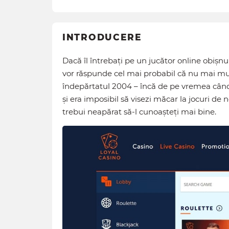
INTRODUCERE
Dacă îl întrebați pe un jucător online obișnuit
vor răspunde cel mai probabil că nu mai mult
îndepărtatul 2004 – încă de pe vremea când 
și era imposibil să visezi măcar la jocuri de
trebui neapărat să-l cunoașteți mai bine.