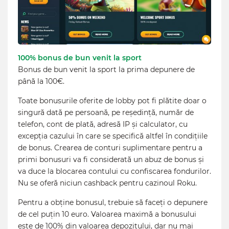
100% bonus de bun venit la sport
Bonus de bun venit la sport la prima depunere de
până la 100€.
Toate bonusurile oferite de lobby pot fi plătite doar o
singură dată pe persoană, pe reședință, număr de
telefon, cont de plată, adresă IP și calculator, cu
excepția cazului în care se specifică altfel în condițiile
de bonus. Crearea de conturi suplimentare pentru a
primi bonusuri va fi considerată un abuz de bonus și
va duce la blocarea contului cu confiscarea fondurilor.
Nu se oferă niciun cashback pentru cazinoul Roku.
Pentru a obține bonusul, trebuie să faceți o depunere
de cel puțin 10 euro. Valoarea maximă a bonusului
este de 100% din valoarea depozitului, dar nu mai