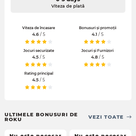
Viteza de plată
Viteza de încasare
Bonusuri și promoții
4.6
/ 5
4.1
/ 5
Jocuri securizate
Jocuri și Furnizori
4.5
/ 5
4.8
/ 5
Rating principal
4.5
/ 5
ULTIMELE BONUSURI DE
VEZI TOATE
ROKU
Nu este necesar
Nu este necesar
Nu este necesar
Nu este necesar