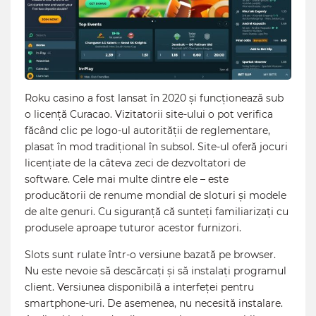
Roku casino a fost lansat în 2020 și funcționează sub
o licență Curacao. Vizitatorii site-ului o pot verifica
făcând clic pe logo-ul autorității de reglementare,
plasat în mod tradițional în subsol. Site-ul oferă jocuri
licențiate de la câteva zeci de dezvoltatori de
software. Cele mai multe dintre ele – este
producătorii de renume mondial de sloturi și modele
de alte genuri. Cu siguranță că sunteți familiarizați cu
produsele aproape tuturor acestor furnizori.
Slots sunt rulate într-o versiune bazată pe browser.
Nu este nevoie să descărcați și să instalați programul
client. Versiunea disponibilă a interfeței pentru
smartphone-uri. De asemenea, nu necesită instalare.