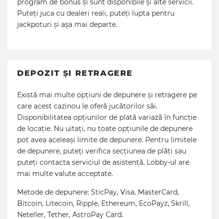
program de bonus și sunt disponibile și alte servicii.
Puteți juca cu dealeri reali, puteți lupta pentru
jackpoturi și așa mai departe.
DEPOZIT ȘI RETRAGERE
Există mai multe opțiuni de depunere și retragere pe
care acest cazinou le oferă jucătorilor săi.
Disponibilitatea opțiunilor de plată variază în funcție
de locație. Nu uitați, nu toate opțiunile de depunere
pot avea aceleași limite de depunere. Pentru limitele
de depunere, puteți verifica secțiunea de plăți sau
puteți contacta serviciul de asistență. Lobby-ul are
mai multe valute acceptate.
Metode de depunere: SticPay, Visa, MasterCard,
Bitcoin, Litecoin, Ripple, Ethereum, EcoPayz, Skrill,
Neteller, Tether, AstroPay Card.