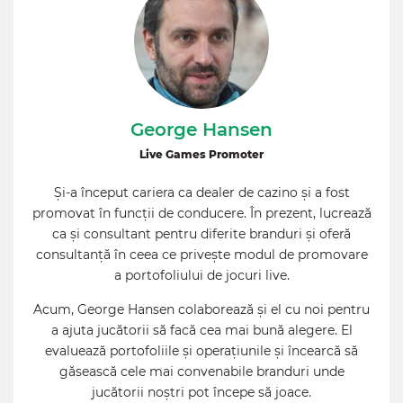
George Hansen
Live Games Promoter
Și-a început cariera ca dealer de cazino și a fost
promovat în funcții de conducere. În prezent, lucrează
ca și consultant pentru diferite branduri și oferă
consultanță în ceea ce privește modul de promovare
a portofoliului de jocuri live.
Acum, George Hansen colaborează și el cu noi pentru
a ajuta jucătorii să facă cea mai bună alegere. El
evaluează portofoliile și operațiunile și încearcă să
găsească cele mai convenabile branduri unde
jucătorii noștri pot începe să joace.