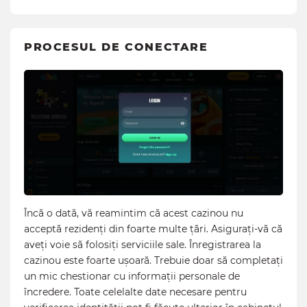
PROCESUL DE CONECTARE
Încă o dată, vă reamintim că acest cazinou nu
acceptă rezidenți din foarte multe țări. Asigurați-vă că
aveți voie să folosiți serviciile sale. Înregistrarea la
cazinou este foarte ușoară. Trebuie doar să completați
un mic chestionar cu informații personale de
încredere. Toate celelalte date necesare pentru