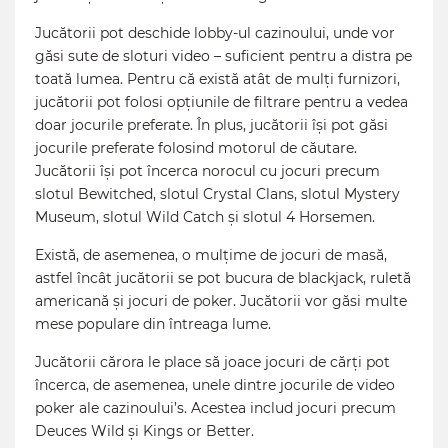
Jucătorii pot deschide lobby-ul cazinoului, unde vor
găsi sute de sloturi video – suficient pentru a distra pe
toată lumea. Pentru că există atât de mulți furnizori,
jucătorii pot folosi opțiunile de filtrare pentru a vedea
doar jocurile preferate. În plus, jucătorii își pot găsi
jocurile preferate folosind motorul de căutare.
Jucătorii își pot încerca norocul cu jocuri precum
slotul Bewitched, slotul Crystal Clans, slotul Mystery
Museum, slotul Wild Catch și slotul 4 Horsemen.
Există, de asemenea, o mulțime de jocuri de masă,
astfel încât jucătorii se pot bucura de blackjack, ruletă
americană și jocuri de poker. Jucătorii vor găsi multe
mese populare din întreaga lume.
Jucătorii cărora le place să joace jocuri de cărți pot
încerca, de asemenea, unele dintre jocurile de video
poker ale cazinoului’s. Acestea includ jocuri precum
Deuces Wild și Kings or Better.