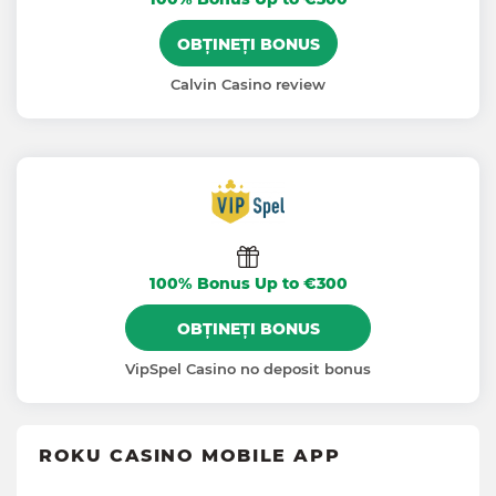
OBȚINEȚI BONUS
Calvin Casino review
100% Bonus Up to €300
OBȚINEȚI BONUS
VipSpel Casino no deposit bonus
ROKU CASINO MOBILE APP