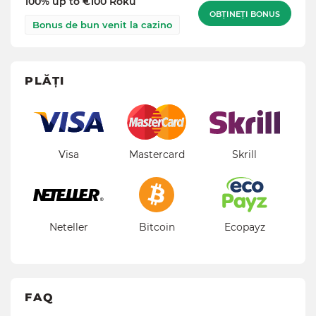
100% up to €100 Roku
OBȚINEȚI BONUS
Bonus de bun venit la cazino
PLĂȚI
Visa
Mastercard
Skrill
Neteller
Bitcoin
Ecopayz
FAQ