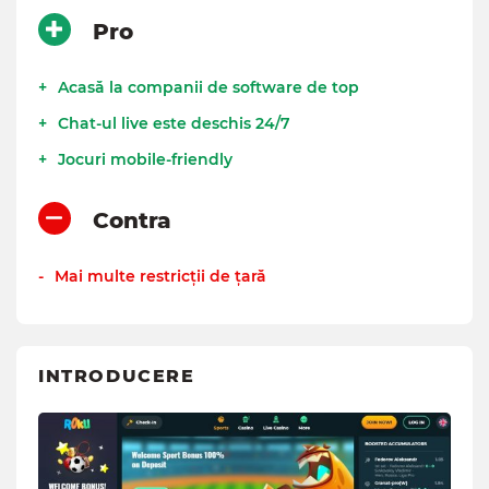
Pro
Acasă la companii de software de top
Chat-ul live este deschis 24/7
Jocuri mobile-friendly
Contra
Mai multe restricții de țară
INTRODUCERE