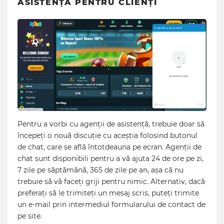
ASISTENȚĂ PENTRU CLIENȚI
Pentru a vorbi cu agenții de asistență, trebuie doar să
începeți o nouă discuție cu aceștia folosind butonul
de chat, care se află întotdeauna pe ecran. Agenții de
chat sunt disponibili pentru a vă ajuta 24 de ore pe zi,
7 zile pe săptămână, 365 de zile pe an, așa că nu
trebuie să vă faceți griji pentru nimic. Alternativ, dacă
preferați să le trimiteți un mesaj scris, puteți trimite
un e-mail prin intermediul formularului de contact de
pe site.