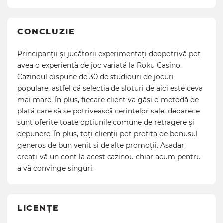
CONCLUZIE
Principanții și jucătorii experimentați deopotrivă pot
avea o experiență de joc variată la Roku Casino.
Cazinoul dispune de 30 de studiouri de jocuri
populare, astfel că selecția de sloturi de aici este ceva
mai mare. În plus, fiecare client va găsi o metodă de
plată care să se potrivească cerințelor sale, deoarece
sunt oferite toate opțiunile comune de retragere și
depunere. În plus, toți clienții pot profita de bonusul
generos de bun venit și de alte promoții. Așadar,
creați-vă un cont la acest cazinou chiar acum pentru
a vă convinge singuri.
LICENȚE