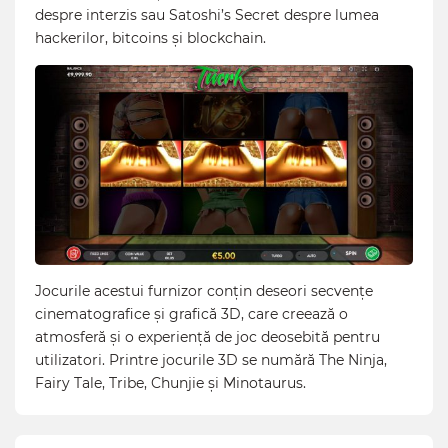
despre interzis sau Satoshi’s Secret despre lumea
hackerilor, bitcoins și blockchain.
Jocurile acestui furnizor conțin deseori secvențe
cinematografice și grafică 3D, care creează o
atmosferă și o experiență de joc deosebită pentru
utilizatori. Printre jocurile 3D se numără The Ninja,
Fairy Tale, Tribe, Chunjie și Minotaurus.