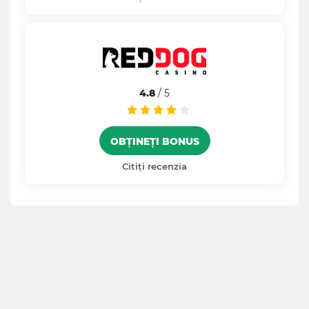
4.8
/ 5
OBȚINEȚI BONUS
Citiți recenzia