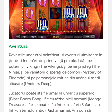
Aventură
Poveștile unor eroi neînfricați și aventuri uimitoare în
ținuturi îndepărtate prind viață pe role. Iată-i pe
puternicii vikingi (The Vikings), și pe ninja isteți (The
Ninja), și pe vânătorii disperați de comori (Mystery of
Eldorado), și pe personajele mitice din adâncul mării
albastre (Undine’s Deep).
Jucătorul poate sta fie umăr la umăr cu supereroii
(Blast Boom Bang), fie cu războinicii nomazi (Mongol
Treasures), fie se poate afla într-un safari (Safari) sau
într-un templu antic (Pachamama). Am dori să