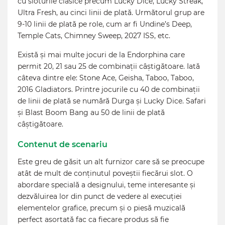
cu sloturile clasice precum Lucky Dice, Lucky Streak,
Ultra Fresh, au cinci linii de plată. Următorul grup are
9-10 linii de plată pe role, cum ar fi Undine’s Deep,
Temple Cats, Chimney Sweep, 2027 ISS, etc.
Există și mai multe jocuri de la Endorphina care
permit 20, 21 sau 25 de combinații câștigătoare. Iată
câteva dintre ele: Stone Ace, Geisha, Taboo, Taboo,
2016 Gladiators. Printre jocurile cu 40 de combinații
de linii de plată se numără Durga și Lucky Dice. Safari
și Blast Boom Bang au 50 de linii de plată
câștigătoare.
Contenut de scenariu
Este greu de găsit un alt furnizor care să se preocupe
atât de mult de conținutul poveștii fiecărui slot. O
abordare specială a designului, teme interesante și
dezvăluirea lor din punct de vedere al execuției
elementelor grafice, precum și o piesă muzicală
perfect asortată fac ca fiecare produs să fie