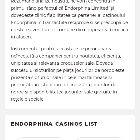
Rezumând analiza noastră, ne vom concentra în
primul rând pe faptul că Endorphina Limited își
dovedește zilnic fiabilitatea ca partener al cazinoului
Endorphina în tranzacțiile reciproce și se preocupă de
creșterea veniturilor comune din cooperarea benefică
în afaceri.
Instrumentul pentru aceasta este preocuparea
neîncetată a companiei pentru noutatea, eficiența,
unicitatea și relevanța produselor sale. Dovada
succesului sloturilor pe piața jocurilor de noroc este
prezența sloturilor sale în cele mai faimoase și
promițătoare studiouri din industria jocurilor de
noroc și disponibilitatea jocurilor sale gratuite în
rețelele sociale.
ENDORPHINA CASINOS LIST