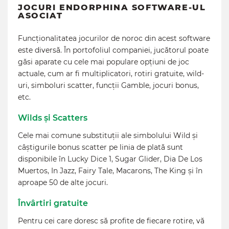
JOCURI ENDORPHINA SOFTWARE-UL
ASOCIAT
Funcționalitatea jocurilor de noroc din acest software
este diversă. În portofoliul companiei, jucătorul poate
găsi aparate cu cele mai populare opțiuni de joc
actuale, cum ar fi multiplicatori, rotiri gratuite, wild-
uri, simboluri scatter, funcții Gamble, jocuri bonus,
etc.
Wilds și Scatters
Cele mai comune substituții ale simbolului Wild și
câștigurile bonus scatter pe linia de plată sunt
disponibile în Lucky Dice 1, Sugar Glider, Dia De Los
Muertos, In Jazz, Fairy Tale, Macarons, The King și în
aproape 50 de alte jocuri.
Învârtiri gratuite
Pentru cei care doresc să profite de fiecare rotire, vă