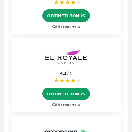
OBȚINEȚI BONUS
Citiți recenzia
4.3
/ 5
OBȚINEȚI BONUS
Citiți recenzia