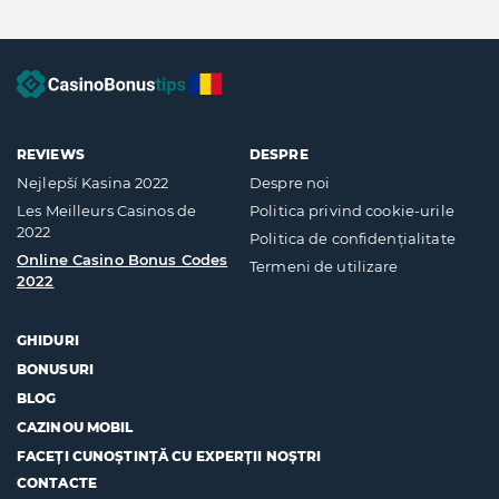
REVIEWS
DESPRE
Nejlepší Kasina 2022
Despre noi
Les Meilleurs Casinos de
Politica privind cookie-urile
2022
Politica de confidențialitate
Online Casino Bonus Codes
Termeni de utilizare
2022
GHIDURI
BONUSURI
BLOG
CAZINOU MOBIL
FACEȚI CUNOȘTINȚĂ CU EXPERȚII NOȘTRI
CONTACTE