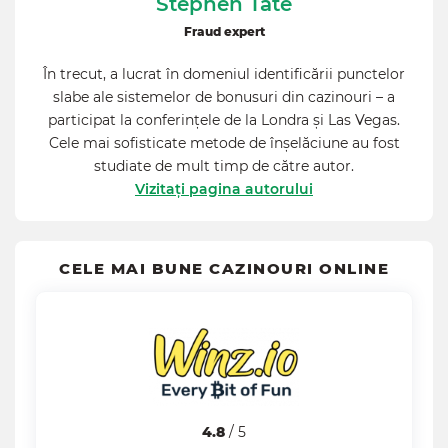
Stephen Tate
Fraud expert
În trecut, a lucrat în domeniul identificării punctelor
slabe ale sistemelor de bonusuri din cazinouri – a
participat la conferințele de la Londra și Las Vegas.
Cele mai sofisticate metode de înșelăciune au fost
studiate de mult timp de către autor.
Vizitați pagina autorului
CELE MAI BUNE CAZINOURI ONLINE
4.8
/ 5