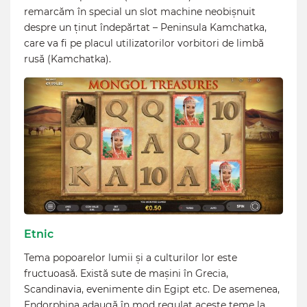
remarcăm în special un slot machine neobișnuit
despre un ținut îndepărtat – Peninsula Kamchatka,
care va fi pe placul utilizatorilor vorbitori de limbă
rusă (Kamchatka).
Etnic
Tema popoarelor lumii și a culturilor lor este
fructuoasă. Există sute de mașini în Grecia,
Scandinavia, evenimente din Egipt etc. De asemenea,
Endorphina adaugă în mod regulat aceste teme la