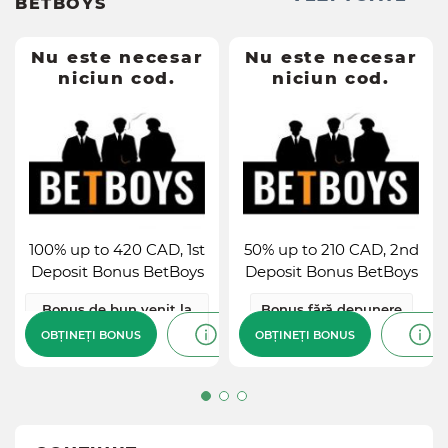
BETBOYS
Nu este necesar
Nu este necesar
Nu este necesar
Nu este necesar
niciun cod.
niciun cod.
niciun cod.
niciun cod.
100% up to 420 CAD, 1st
50% up to 210 CAD, 2nd
Deposit Bonus BetBoys
Deposit Bonus BetBoys
Depozit
Depozit
20 CAD
20 CAD
minim
minim
Bonus de bun
Tipul de
Bonus fără
Tipul de
venit la cazino
bonus
depunere
bonus
100% up to 420 CAD, 1st
50% up to 210 CAD, 2nd
Valoarea
Valoarea
Deposit Bonus BetBoys
Deposit Bonus BetBoys
420 CAD
210 CAD
bonusului
bonusului
Bonus de bun venit la
Bonus fără depunere
Rata de
Rata de
40xb
40xb
cazino
câștig
câștig
OBȚINEȚI BONUS
OBȚINEȚI BONUS
OBȚINEȚI BONUS
OBȚINEȚI BONUS
Yes
Încasabil
Yes
Încasabil