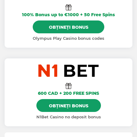
100% Bonus up to €1000 + 50 Free Spins
OBȚINEȚI BONUS
Olympus Play Casino bonus codes
600 CAD + 200 FREE SPINS
OBȚINEȚI BONUS
N1Bet Casino no deposit bonus