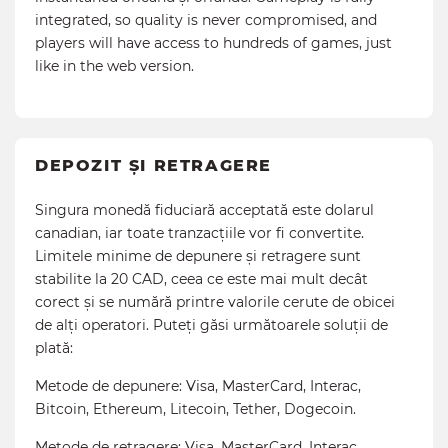
integrated, so quality is never compromised, and
players will have access to hundreds of games, just
like in the web version.
DEPOZIT ȘI RETRAGERE
Singura monedă fiduciară acceptată este dolarul
canadian, iar toate tranzacțiile vor fi convertite.
Limitele minime de depunere și retragere sunt
stabilite la 20 CAD, ceea ce este mai mult decât
corect și se numără printre valorile cerute de obicei
de alți operatori. Puteți găsi următoarele soluții de
plată:
Metode de depunere: Visa, MasterCard, Interac,
Bitcoin, Ethereum, Litecoin, Tether, Dogecoin.
Metode de retragere: Visa, MasterCard, Interac,