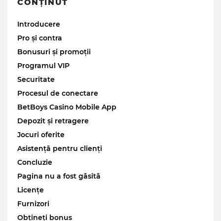
CONȚINUT
Introducere
Pro și contra
Bonusuri și promoții
Programul VIP
Securitate
Procesul de conectare
BetBoys Casino Mobile App
Depozit și retragere
Jocuri oferite
Asistență pentru clienți
Concluzie
Pagina nu a fost găsită
Licențe
Furnizori
Obțineți bonus