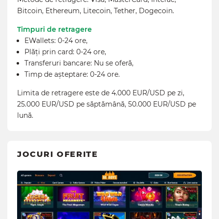
Bitcoin, Ethereum, Litecoin, Tether, Dogecoin.
Timpuri de retragere
EWallets: 0-24 ore,
Plăți prin card: 0-24 ore,
Transferuri bancare: Nu se oferă,
Timp de așteptare: 0-24 ore.
Limita de retragere este de 4.000 EUR/USD pe zi,
25.000 EUR/USD pe săptămână, 50.000 EUR/USD pe
lună.
JOCURI OFERITE