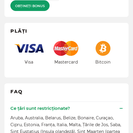
OBȚINEȚI BONUS
PLĂȚI
Visa
Mastercard
Bitcoin
FAQ
Ce țări sunt restricționate?
Aruba, Australia, Belarus, Belize, Bonaire, Curaçao,
Cipru, Estonia, Franța, Italia, Malta, Țările de Jos, Saba,
Sint Eustatius (Insula olandeză), Sint Maarten (partea