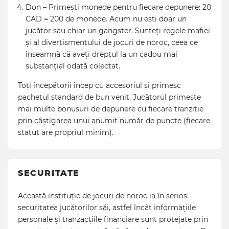
Don – Primești monede pentru fiecare depunere: 20
CAD = 200 de monede. Acum nu ești doar un
jucător sau chiar un gangster. Sunteți regele mafiei
și al divertismentului de jocuri de noroc, ceea ce
înseamnă că aveți dreptul la un cadou mai
substanțial odată colectat.
Toți începătorii încep cu accesoriul și primesc
pachetul standard de bun venit. Jucătorul primește
mai multe bonusuri de depunere cu fiecare tranziție
prin câștigarea unui anumit număr de puncte (fiecare
statut are propriul minim).
SECURITATE
Această instituție de jocuri de noroc ia în serios
securitatea jucătorilor săi, astfel încât informațiile
personale și tranzacțiile financiare sunt protejate prin