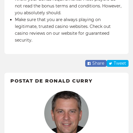
not read the bonus terms and conditions. However,
you absolutely should.
Make sure that you are always playing on
legitimate, trusted casino websites. Check out
casino reviews on our website for guaranteed
security.
Share
Tweet
POSTAT DE RONALD CURRY