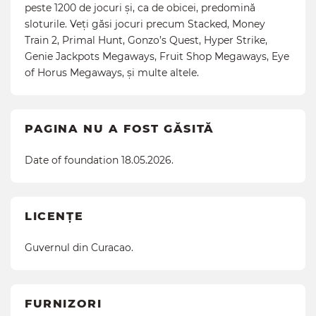
peste 1200 de jocuri și, ca de obicei, predomină
sloturile. Veți găsi jocuri precum Stacked, Money
Train 2, Primal Hunt, Gonzo’s Quest, Hyper Strike,
Genie Jackpots Megaways, Fruit Shop Megaways, Eye
of Horus Megaways, și multe altele.
PAGINA NU A FOST GĂSITĂ
Date of foundation 18.05.2026.
LICENȚE
Guvernul din Curacao.
FURNIZORI