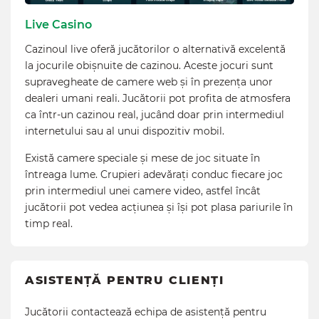
Live Casino
Cazinoul live oferă jucătorilor o alternativă excelentă
la jocurile obișnuite de cazinou. Aceste jocuri sunt
supravegheate de camere web și în prezența unor
dealeri umani reali. Jucătorii pot profita de atmosfera
ca într-un cazinou real, jucând doar prin intermediul
internetului sau al unui dispozitiv mobil.
Există camere speciale și mese de joc situate în
întreaga lume. Crupieri adevărați conduc fiecare joc
prin intermediul unei camere video, astfel încât
jucătorii pot vedea acțiunea și își pot plasa pariurile în
timp real.
ASISTENȚĂ PENTRU CLIENȚI
Jucătorii contactează echipa de asistență pentru