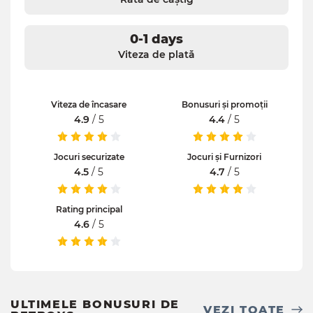
0-1 days
Viteza de plată
Viteza de încasare
Bonusuri și promoții
4.9
/ 5
4.4
/ 5
Jocuri securizate
Jocuri și Furnizori
4.5
/ 5
4.7
/ 5
Rating principal
4.6
/ 5
ULTIMELE BONUSURI DE
VEZI TOATE