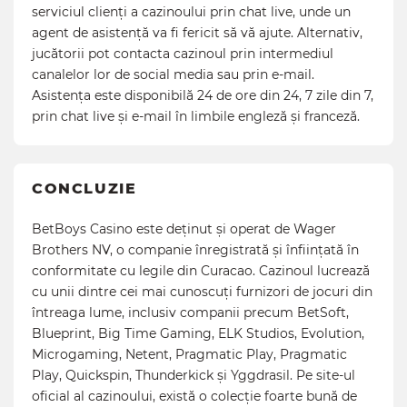
serviciul clienți a cazinoului prin chat live, unde un
agent de asistență va fi fericit să vă ajute. Alternativ,
jucătorii pot contacta cazinoul prin intermediul
canalelor lor de social media sau prin e-mail.
Asistența este disponibilă 24 de ore din 24, 7 zile din 7,
prin chat live și e-mail în limbile engleză și franceză.
CONCLUZIE
BetBoys Casino este deținut și operat de Wager
Brothers NV, o companie înregistrată și înființată în
conformitate cu legile din Curacao. Cazinoul lucrează
cu unii dintre cei mai cunoscuți furnizori de jocuri din
întreaga lume, inclusiv companii precum BetSoft,
Blueprint, Big Time Gaming, ELK Studios, Evolution,
Microgaming, Netent, Pragmatic Play, Pragmatic
Play, Quickspin, Thunderkick și Yggdrasil. Pe site-ul
oficial al cazinoului, există o colecție foarte bună de