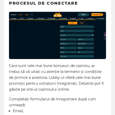
PROCESUL DE CONECTARE
Care sunt cele mai bune bonusuri de cazinou, ar
trebui să vă uitați cu atenție la termenii și condițiile
de primire a acestora. Lobby-ul oferă cele mai bune
promoții pentru vizitatorii înregistrați. Detaliile pot fi
găsite pe site-ul cazinoului online.
Completați formularul de înregistrare după cum
urmează:
Email,