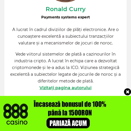
Ronald Curry
Payments systems expert
A lucrat în cadrul diviziilor de plăți electronice. Are o
cunoaștere excelentă a subiectului tranzacțiilor
valutare și a mecanismelor de jocuri de noroc.
Vede viitorul sistemelor de plată a cazinourilor în
industria cripto. A lucrat în echipa care a dezvoltat
criptomonede și le-a adus la ICO. Viziunea strategică
excelentă a subiectelor legate de jocurile de noroc și a
diferitelor metode de plată.
Vizitați pagina autorului
ADĂUGAȚI BETBOYS REVIZUIRE
Evaluarea dvs BetBoys
☆
☆
☆
☆
☆