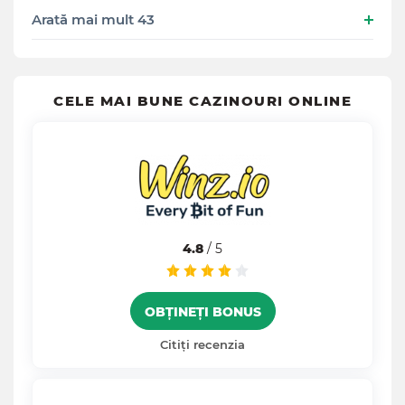
Arată mai mult 43
CELE MAI BUNE CAZINOURI ONLINE
4.8
/ 5
OBȚINEȚI BONUS
Citiți recenzia