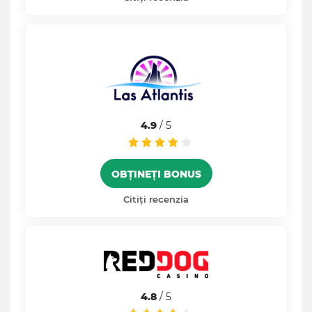
4.9
/ 5
OBȚINEȚI BONUS
Citiți recenzia
4.8
/ 5