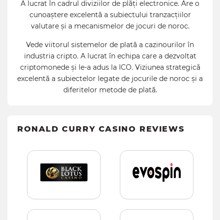
A lucrat în cadrul diviziilor de plăți electronice. Are o
cunoaștere excelentă a subiectului tranzacțiilor
valutare și a mecanismelor de jocuri de noroc.
Vede viitorul sistemelor de plată a cazinourilor în
industria cripto. A lucrat în echipa care a dezvoltat
criptomonede și le-a adus la ICO. Viziunea strategică
excelentă a subiectelor legate de jocurile de noroc și a
diferitelor metode de plată.
RONALD CURRY CASINO REVIEWS