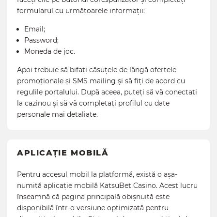
formularul cu următoarele informații:
Email;
Password;
Moneda de joc.
Apoi trebuie să bifați căsuțele de lângă ofertele
promoționale și SMS mailing și să fiți de acord cu
regulile portalului. După aceea, puteți să vă conectați
la cazinou și să vă completați profilul cu date
personale mai detaliate.
APLICAȚIE MOBILĂ
Pentru accesul mobil la platformă, există o așa-
numită aplicație mobilă KatsuBet Casino. Acest lucru
înseamnă că pagina principală obișnuită este
disponibilă într-o versiune optimizată pentru