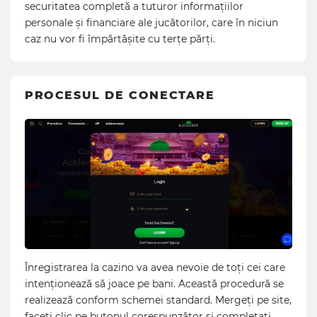
securitatea completă a tuturor informațiilor
personale și financiare ale jucătorilor, care în niciun
caz nu vor fi împărtășite cu terțe părți.
PROCESUL DE CONECTARE
Înregistrarea la cazino va avea nevoie de toți cei care
intenționează să joace pe bani. Această procedură se
realizează conform schemei standard. Mergeți pe site,
faceți clic pe butonul corespunzător și completați