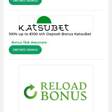
OBȚINEȚI BONUS
100% up to €100 4th Deposit Bonus KatsuBet
Bonus fără depunere
OBȚINEȚI BONUS