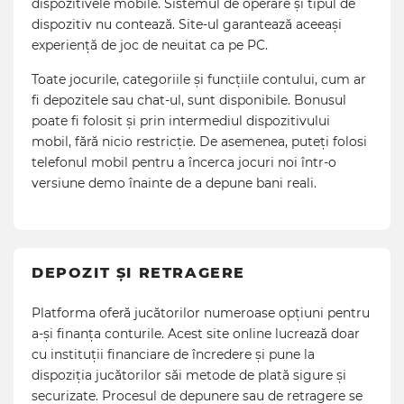
dispozitivele mobile. Sistemul de operare și tipul de
dispozitiv nu contează. Site-ul garantează aceeași
experiență de joc de neuitat ca pe PC.
Toate jocurile, categoriile și funcțiile contului, cum ar
fi depozitele sau chat-ul, sunt disponibile. Bonusul
poate fi folosit și prin intermediul dispozitivului
mobil, fără nicio restricție. De asemenea, puteți folosi
telefonul mobil pentru a încerca jocuri noi într-o
versiune demo înainte de a depune bani reali.
DEPOZIT ȘI RETRAGERE
Platforma oferă jucătorilor numeroase opțiuni pentru
a-și finanța conturile. Acest site online lucrează doar
cu instituții financiare de încredere și pune la
dispoziția jucătorilor săi metode de plată sigure și
securizate. Procesul de depunere sau de retragere se