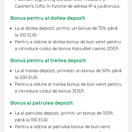
Caishen’s Gifts, în funcție de adresa IP a jucătorului.
Bonus pentru al doilea depozit
La al doilea depozit, primiți un bonus de 75% până
la 100 EUR.
Pentru a obține al doilea bonus de bun venit pentru
a introduce codul de bonus KatsuBet casino 2DEP.
Bonus pentru al treilea depozit
La al treilea depozit, primești un bonus de 50% până
la 200 EUR.
Pentru a obține al treilea bonus de bun venit pentru
a introduce codul de bonus 3DEP.
Bonus al patrulea depozit
La al patrulea depozit, primiți un bonus de 100%
până la 100 EUR.
Pentru a obține al patrulea bonus de bun venit