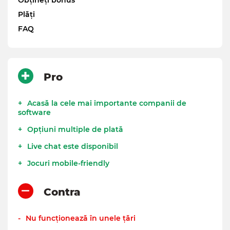
Plăți
FAQ
Pro
Acasă la cele mai importante companii de
software
Opțiuni multiple de plată
Live chat este disponibil
Jocuri mobile-friendly
Contra
Nu funcționează în unele țări