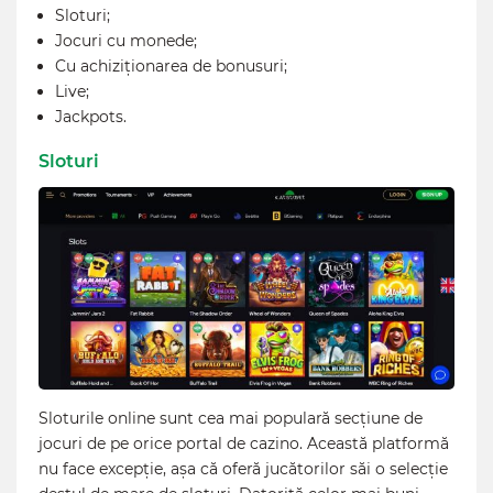
Sloturi;
Jocuri cu monede;
Cu achiziționarea de bonusuri;
Live;
Jackpots.
Sloturi
Sloturile online sunt cea mai populară secțiune de
jocuri de pe orice portal de cazino. Această platformă
nu face excepție, așa că oferă jucătorilor săi o selecție