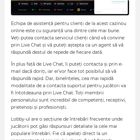
Echipa de asistență pentru clienți de la acest cazinou
online este cu siguranță una dintre cele mai bune.
Veți putea contacta serviciul clienți când vă convine
prin Live Chat și vă puteți aștepta ca un agent să vă
răspundă destul de repede de fiecare dată.
În plus față de Live Chat, îi puteți contacta și prin e-
mail dacă doriți, iar ei’vor face tot posibilul să vă
răspundă rapid. Dar, bineînțeles, cea mai rapidă
modalitate de a contacta suportul pentru jucători va
fi întotdeauna prin Live Chat. Toți membrii
personalului sunt incredibil de competenți, receptivi,
prietenoși și profesioniști.
Lobby-ul are o secțiune de întrebări frecvente unde
jucătorii pot găsi răspunsuri detaliate la cele mai
populare întrebări. Fie că apelați direct la un