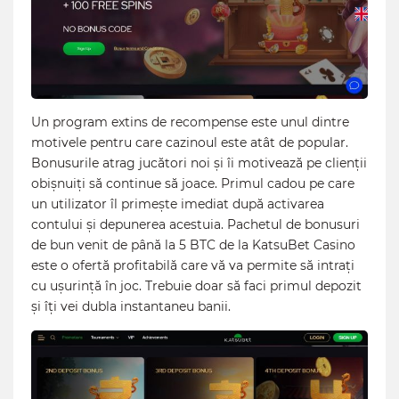
Un program extins de recompense este unul dintre
motivele pentru care cazinoul este atât de popular.
Bonusurile atrag jucători noi și îi motivează pe clienții
obișnuiți să continue să joace. Primul cadou pe care
un utilizator îl primește imediat după activarea
contului și depunerea acestuia. Pachetul de bonusuri
de bun venit de până la 5 BTC de la KatsuBet Casino
este o ofertă profitabilă care vă va permite să intrați
cu ușurință în joc. Trebuie doar să faci primul depozit
și îți vei dubla instantaneu banii.