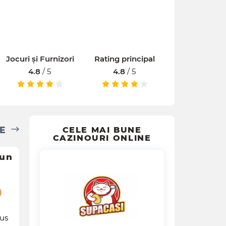
Jocuri și Furnizori
Rating principal
4.8
/ 5
4.8
/ 5
TE
CELE MAI BUNE
CAZINOURI ONLINE
iun
iun
Cod:
50SECOND
50SECOND
Cod:
Cod:
100T
50% up to €400 + 65 Bonus Spins
100% up to 
us
on Ramses… Horus
Spins
5xb
Încasare maximă
5xb
50% up to €400 + 65 Bonus Spins
100% up to 
ximă
us
€20
Depozit minim
€20
on Ramses… Horus
Spins