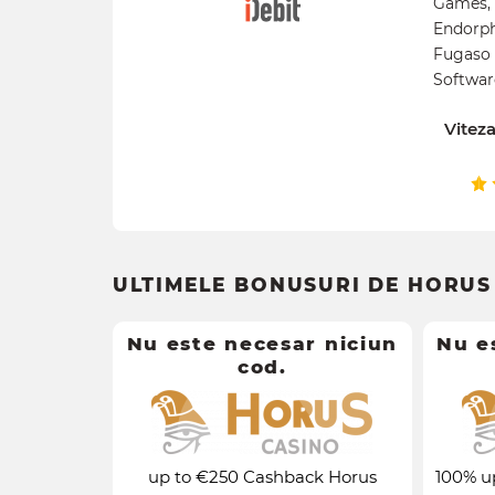
Games
,
Endorp
Fugaso 
Softwar
Viteza
ULTIMELE BONUSURI DE HORUS
Nu este necesar niciun
Nu este necesar niciun
Nu e
Nu e
cod.
cod.
up to €250 Cashback Horus
100% u
5xb
Încasare maximă
5xb
Bonus Cashback
Tipul de bonus
up to €250 Cashback Horus
100% u