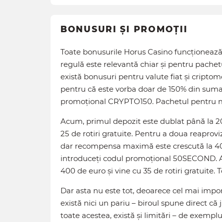
BONUSURI ȘI PROMOȚII
Toate bonusurile Horus Casino funcționează
regulă este relevantă chiar și pentru pachet
există bonusuri pentru valute fiat și cripto
pentru că este vorba doar de 150% din suma
promoțional CRYPTO150. Pachetul pentru mo
Acum, primul depozit este dublat până la 20
25 de rotiri gratuite. Pentru a doua reaprov
dar recompensa maximă este crescută la 400 d
introduceți codul promoțional 50SECOND. A
400 de euro și vine cu 35 de rotiri gratuite. T
Dar asta nu este tot, deoarece cel mai impor
există nici un pariu – biroul spune direct c
toate acestea, există și limitări – de exemp