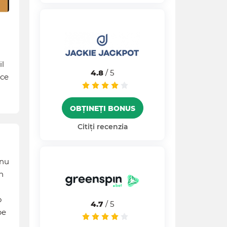
il
4.8
/ 5
 ce
OBȚINEȚI BONUS
Citiți recenzia
 nu
n
o
4.7
/ 5
pe