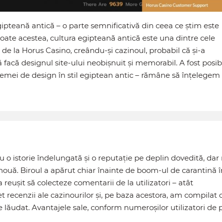
ipteană antică – o parte semnificativă din ceea ce știm este
u toate acestea, cultura egipteană antică este una dintre cele
 de la Horus Casino, creându-și cazinoul, probabil că și-a
 facă designul site-ului neobișnuit și memorabil. A fost posib
i temei de design în stil egiptean antic – rămâne să înțelegem
u o istorie îndelungată și o reputație pe deplin dovedită, dar
nouă. Biroul a apărut chiar înainte de boom-ul de carantină î
a reușit să colecteze comentarii de la utilizatori – atât
net recenzii ale cazinourilor și, pe baza acestora, am compilat 
 lăudat. Avantajele sale, conform numeroșilor utilizatori de 