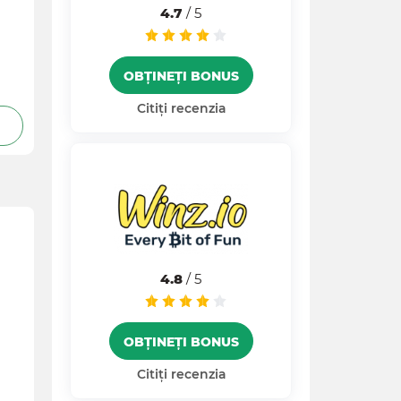
inim
Bonus fără
Bonus fără
4.7
/ 5
Tipul de bonus
Bonus fără depunere
Bonus f
depunere
depunere
onus
Valoarea
€400
€400
bonusului
area
OBȚINEȚI BONUS
ului
No
Rata de câștig
No
Citiți recenzia
știg
No
Încasabil
No
S
OBȚINEȚI BONUS
OBȚINEȚI BONUS
OBȚINEȚI B
sabil
4.8
/ 5
OBȚINEȚI BONUS
Citiți recenzia