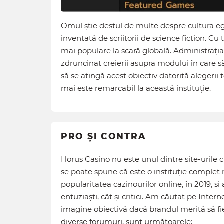
Omul știe destul de multe despre cultura eg
inventată de scriitorii de science fiction. C
mai populare la scară globală. Administrația
zdruncinat creierii asupra modului în care să
să se atingă acest obiectiv datorită alegeri
mai este remarcabil la această instituție.
PRO ȘI CONTRA
Horus Casino nu este unul dintre site-urile c
se poate spune că este o instituție complet 
popularitatea cazinourilor online, în 2019, și 
entuziaști, cât și critici. Am căutat pe Inter
imagine obiectivă dacă brandul merită să fie
diverse forumuri, sunt următoarele: