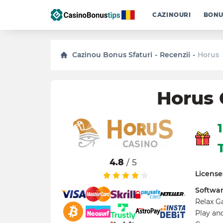
CAZINOURI
BONU
Cazinou Bonus Sfaturi
Recenzii
Horus
Horus 
4.8
/ 5
License
Softwar
Relax 
Play a