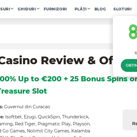
SURI
GHIDURI
FURNIZORI
PLĂȚI
BLOG
SLOTURI
1
Casino Review & Ofert
OBȚI
100% Up to €200 + 25 Bonus Spins 
Treasure Slot
s:
Guvernul din Curacao
e:
Isoftbet
,
Ezugi
,
QuickSpin
,
Thunderkick
,
Ra
Gaming
,
Red Tiger
,
Pragmatic Play
,
Playson
,
nd Go Games
,
Nolimit City Games
,
Kalamba