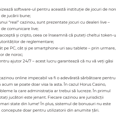
izează software-ul pentru această instituție de jocuri de nor
 de jucării bune;
nui “real” cazinou, sunt prezentate jocuri cu dealeri live –
c de comunicare live;
a acceptă și cripto, ceea ce înseamnă că puteți cheltui token-u
autorităților de reglementare;
atât pe PC, cât și pe smartphone-uri sau tablete – prin urmare,
lor de noroc;
entru ajutor 24/7 – acest lucru garantează că nu vă veți găsi
 cazinou online impecabil va fi o adevărată sărbătoare pentru
cum se poate doar visa la asta. În cazul Horus Casino,
leme la care administrația ar trebui să lucreze. În primul
ați jucători este jenant. Fiecare cazinou are jurisdicții
ai mari state din lume! În plus, sistemul de bonusuri nu este
concepute doar pentru utilizatorii din anumite țări.