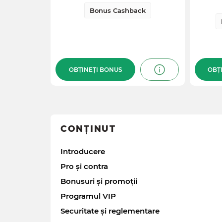
€20
Yes
Încasabil
Bonus Cashback
Bonus 
reîncăr
€200
No
OBȚINEȚI BONUS
OBȚINEȚI BONUS
OBȚ
No
CONȚINUT
Introducere
Pro și contra
Bonusuri și promoții
Programul VIP
Securitate și reglementare