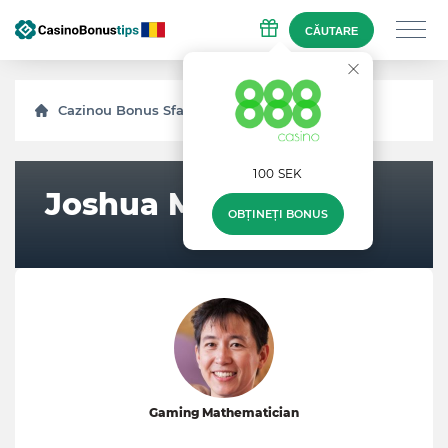
CĂUTARE
Cazinou Bonus Sfaturi
Autori
Joshua Mau
100 SEK
Joshua Mau
OBȚINEȚI BONUS
Gaming Mathematician