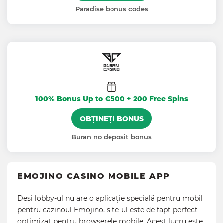
Paradise bonus codes
100% Bonus Up to €500 + 200 Free Spins
OBȚINEȚI BONUS
Buran no deposit bonus
EMOJINO CASINO MOBILE APP
Deși lobby-ul nu are o aplicație specială pentru mobil
pentru cazinoul Emojino, site-ul este de fapt perfect
optimizat pentru browserele mobile. Acest lucru este