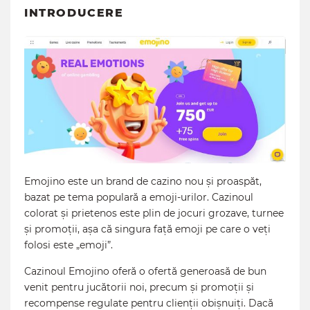
INTRODUCERE
Emojino este un brand de cazino nou și proaspăt,
bazat pe tema populară a emoji-urilor. Cazinoul
colorat și prietenos este plin de jocuri grozave, turnee
și promoții, așa că singura față emoji pe care o veți
folosi este „emoji”.
Cazinoul Emojino oferă o ofertă generoasă de bun
venit pentru jucătorii noi, precum și promoții și
recompense regulate pentru clienții obișnuiți. Dacă