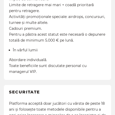
Limite de retragere mai mari + coadă prioritară
pentru retragere.
Activități promoționale speciale: airdrops, concursuri,
turnee și multe altele.
Cadouri premium.
Pentru a păstra acest statut este necesară o depunere
totală de minimum 5.000 € pe lună.
În vârful lumii
Abordare individuală.
Toate beneficiile sunt discutate personal cu
managerul VIP.
SECURITATE
Platforma acceptă doar jucători cu vârsta de peste 18
ani și folosește toate metodele disponibile pentru a