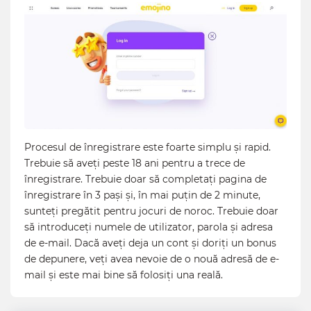
Procesul de înregistrare este foarte simplu și rapid.
Trebuie să aveți peste 18 ani pentru a trece de
înregistrare. Trebuie doar să completați pagina de
înregistrare în 3 pași și, în mai puțin de 2 minute,
sunteți pregătit pentru jocuri de noroc. Trebuie doar
să introduceți numele de utilizator, parola și adresa
de e-mail. Dacă aveți deja un cont și doriți un bonus
de depunere, veți avea nevoie de o nouă adresă de e-
mail și este mai bine să folosiți una reală.