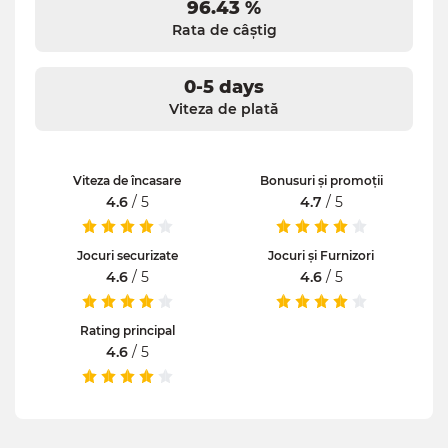
96.43 %
Rata de câștig
0-5 days
Viteza de plată
Viteza de încasare
Bonusuri și promoții
4.6
/ 5
4.7
/ 5
Jocuri securizate
Jocuri și Furnizori
4.6
/ 5
4.6
/ 5
Rating principal
4.6
/ 5