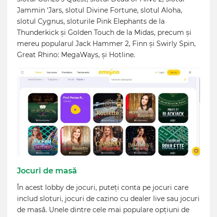
Jammin ‘Jars, slotul Divine Fortune, slotul Aloha,
slotul Cygnus, sloturile Pink Elephants de la
Thunderkick și Golden Touch de la Midas, precum și
mereu popularul Jack Hammer 2, Finn și Swirly Spin,
Great Rhino: MegaWays, și Hotline.
Jocuri de masă
În acest lobby de jocuri, puteți conta pe jocuri care
includ sloturi, jocuri de cazino cu dealer live sau jocuri
de masă. Unele dintre cele mai populare opțiuni de