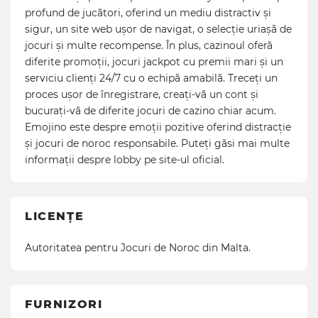
profund de jucători, oferind un mediu distractiv și
sigur, un site web ușor de navigat, o selecție uriașă de
jocuri și multe recompense. În plus, cazinoul oferă
diferite promoții, jocuri jackpot cu premii mari și un
serviciu clienți 24/7 cu o echipă amabilă. Treceți un
proces ușor de înregistrare, creați-vă un cont și
bucurați-vă de diferite jocuri de cazino chiar acum.
Emojino este despre emoții pozitive oferind distracție
și jocuri de noroc responsabile. Puteți găsi mai multe
informații despre lobby pe site-ul oficial.
LICENȚE
Autoritatea pentru Jocuri de Noroc din Malta.
FURNIZORI