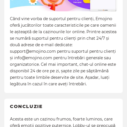
Când vine vorba de suportul pentru clienți, Emojino
oferă jucătorilor toate caracteristicile pe care oamenii
le așteaptă de la cazinourile lor online. Printre acestea
se numără suportul pentru clienți prin chat 24/7 și
două adrese de e-mail dedicate:
support@emojino.com
pentru suportul pentru clienți
și
info@emojino.com
pentru întrebări generale sau
organizatorice. Cel mai important, chat-ul online este
disponibil 24 de ore pe zi, șapte zile pe săptămână
pentru toate limbile deservite de site. Așadar, luați
legătura în cazul în care aveți întrebări.
CONCLUZIE
Acesta este un cazinou frumos, foarte luminos, care
oferă emoții pozitive puternice. Lobby-ul se preocupă