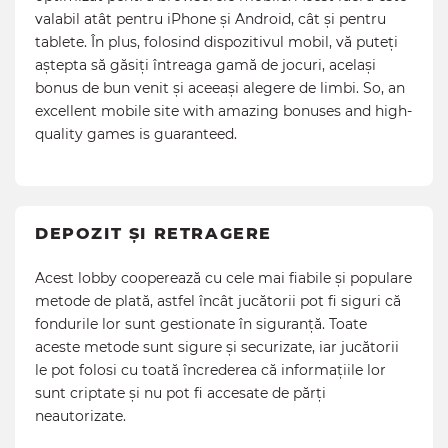
valabil atât pentru iPhone și Android, cât și pentru
tablete. În plus, folosind dispozitivul mobil, vă puteți
aștepta să găsiți întreaga gamă de jocuri, același
bonus de bun venit și aceeași alegere de limbi. So, an
excellent mobile site with amazing bonuses and high-
quality games is guaranteed.
DEPOZIT ȘI RETRAGERE
Acest lobby cooperează cu cele mai fiabile și populare
metode de plată, astfel încât jucătorii pot fi siguri că
fondurile lor sunt gestionate în siguranță. Toate
aceste metode sunt sigure și securizate, iar jucătorii
le pot folosi cu toată încrederea că informațiile lor
sunt criptate și nu pot fi accesate de părți
neautorizate.