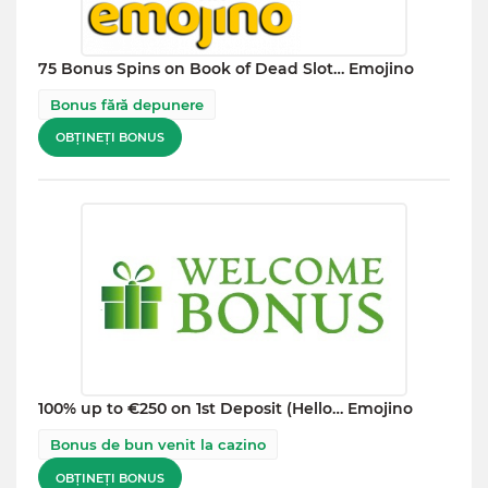
75 Bonus Spins on Book of Dead Slot… Emojino
Bonus fără depunere
OBȚINEȚI BONUS
100% up to €250 on 1st Deposit (Hello… Emojino
Bonus de bun venit la cazino
OBȚINEȚI BONUS