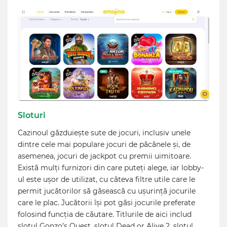
Sloturi
Cazinoul găzduiește sute de jocuri, inclusiv unele
dintre cele mai populare jocuri de păcănele și, de
asemenea, jocuri de jackpot cu premii uimitoare.
Există mulți furnizori din care puteți alege, iar lobby-
ul este ușor de utilizat, cu câteva filtre utile care le
permit jucătorilor să găsească cu ușurință jocurile
care le plac. Jucătorii își pot găsi jocurile preferate
folosind funcția de căutare. Titlurile de aici includ
slotul Gonzo’s Quest, slotul Dead or Alive 2, slotul