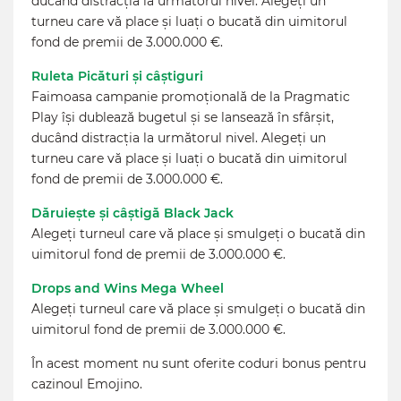
ducând distracția la următorul nivel. Alegeți un
turneu care vă place și luați o bucată din uimitorul
fond de premii de 3.000.000 €.
Ruleta Picături și câștiguri
Faimoasa campanie promoțională de la Pragmatic
Play își dublează bugetul și se lansează în sfârșit,
ducând distracția la următorul nivel. Alegeți un
turneu care vă place și luați o bucată din uimitorul
fond de premii de 3.000.000 €.
Dăruiește și câștigă Black Jack
Alegeți turneul care vă place și smulgeți o bucată din
uimitorul fond de premii de 3.000.000 €.
Drops and Wins Mega Wheel
Alegeți turneul care vă place și smulgeți o bucată din
uimitorul fond de premii de 3.000.000 €.
În acest moment nu sunt oferite coduri bonus pentru
cazinoul Emojino.