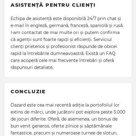
ASISTENȚĂ PENTRU CLIENȚI
Echipa de asistență este disponibilă 24/7 prin chat și
e-mail în engleză, germană, franceză, spaniolă și rusă.
I-am contactat de mai multe ori și putem confirma
că agenții sunt foarte rapizi și eficienți. Serviciul
clienți prietenos și profesionist răspunde de obicei
rapid la întrebările dumneavoastră. Există un FAQ
care acoperă cele mai frecvente întrebări și oferă
răspunsuri detaliate.
CONCLUZIE
Dazard este cea mai recentă adiție la portofoliul lor
extins de mărci, unde jucătorii pot explora peste 3.000
de jocuri diferite. Oferă, de asemenea, un bonus de
bun venit generos, oferte zilnice și săptămânale
fantastice, precum și numeroase turnee de sloturi,