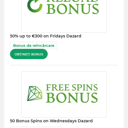
50% up to €300 on Fridays Dazard
Bonus de reîncărcare
OBȚINEȚI BONUS
50 Bonus Spins on Wednesdays Dazard