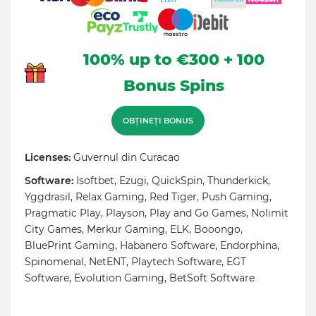
100% up to €300 + 100
Bonus Spins
OBȚINEȚI BONUS
Licenses:
Guvernul din Curacao
Software:
Isoftbet
,
Ezugi
,
QuickSpin
,
Thunderkick
,
Yggdrasil
,
Relax Gaming
,
Red Tiger
,
Push Gaming
,
Pragmatic Play
,
Playson
,
Play and Go Games
,
Nolimit
City Games
,
Merkur Gaming
,
ELK
,
Booongo
,
BluePrint Gaming
,
Habanero Software
,
Endorphina
,
Spinomenal
,
NetENT
,
Playtech Software
,
EGT
Software
,
Evolution Gaming
,
BetSoft Software