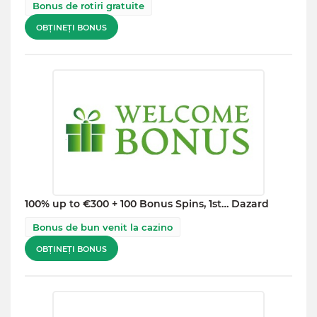
Bonus de rotiri gratuite
OBȚINEȚI BONUS
100% up to €300 + 100 Bonus Spins, 1st… Dazard
Bonus de bun venit la cazino
OBȚINEȚI BONUS