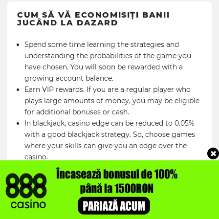
CUM SĂ VĂ ECONOMISIȚI BANII
JUCÂND LA DAZARD
Spend some time learning the strategies and
understanding the probabilities of the game you
have chosen. You will soon be rewarded with a
growing account balance.
Earn VIP rewards. If you are a regular player who
plays large amounts of money, you may be eligible
for additional bonuses or cash.
In blackjack, casino edge can be reduced to 0.05%
with a good blackjack strategy. So, choose games
where your skills can give you an edge over the
casino.
Know your bonus requirements. Most players do
not read the bonus terms and conditions. However,
you absolutely should.
Make sure that you are always playing on
legitimate, trusted casino websites. Check out