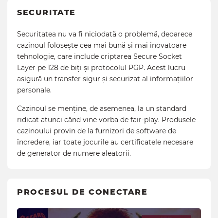
SECURITATE
Securitatea nu va fi niciodată o problemă, deoarece
cazinoul folosește cea mai bună și mai inovatoare
tehnologie, care include criptarea Secure Socket
Layer pe 128 de biți și protocolul PGP. Acest lucru
asigură un transfer sigur și securizat al informațiilor
personale.
Cazinoul se menține, de asemenea, la un standard
ridicat atunci când vine vorba de fair-play. Produsele
cazinoului provin de la furnizori de software de
încredere, iar toate jocurile au certificatele necesare
de generator de numere aleatorii.
PROCESUL DE CONECTARE