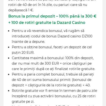
rotiri de 40 de ori în 14 zile, cu pariuri care să nu
depășească 1 €.
Bonus la primul depozit – 100% până la 300 €
+ 100 de rotiri gratuite la Dazard Casino
Pentru a vă revendica bonusul, vă rugăm să
introduceți codul de bonus Dazard casino DZ100
înainte de a depune.
Pentru a obține bonusul, faceți un depozit de cel
puțin 20 EUR.
Cantitatea maximă a bonusului: 100% din depozit,
dar nu mai mult de 300 EUR + orice câștiguri pe
care le primiți după ce ați finalizat rotirile gratuite.
Pentru a paria complet bonusul, trebuie să pariați
de 40 de ori suma bonusului primit: (bonusul de
depozit + câștigurile de la rotirile gratuite) × 40.
Rotirile gratuite vor fi emise în termen de patru zile
începând cu ziua activării bonusului, cu 25 de rotiri
gratuite pe zi.