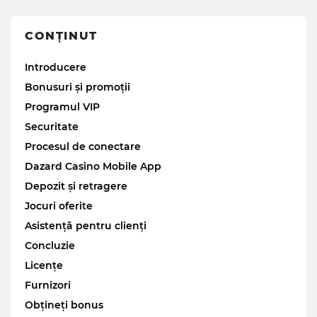
CONȚINUT
Introducere
Bonusuri și promoții
Programul VIP
Securitate
Procesul de conectare
Dazard Casino Mobile App
Depozit și retragere
Jocuri oferite
Asistență pentru clienți
Concluzie
Licențe
Furnizori
Obțineți bonus