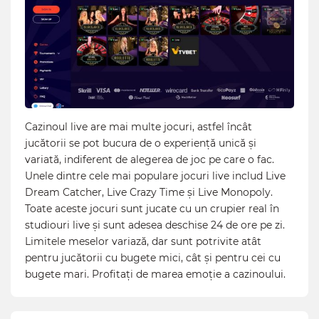
Cazinoul live are mai multe jocuri, astfel încât
jucătorii se pot bucura de o experiență unică și
variată, indiferent de alegerea de joc pe care o fac.
Unele dintre cele mai populare jocuri live includ Live
Dream Catcher, Live Crazy Time și Live Monopoly.
Toate aceste jocuri sunt jucate cu un crupier real în
studiouri live și sunt adesea deschise 24 de ore pe zi.
Limitele meselor variază, dar sunt potrivite atât
pentru jucătorii cu bugete mici, cât și pentru cei cu
bugete mari. Profitați de marea emoție a cazinoului.