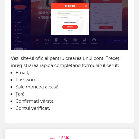
Vezi site-ul oficial pentru crearea unui cont. Treceți
înregistrarea rapidă completând formularul cerut:
Email,
Password,
Sale moneda aleasă,
Țară,
Confirmați vârsta,
Contul verificat.