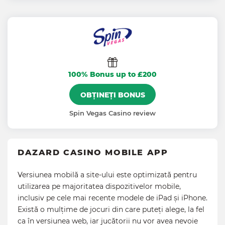
100% Bonus up to £200
OBȚINEȚI BONUS
Spin Vegas Casino review
DAZARD CASINO MOBILE APP
Versiunea mobilă a site-ului este optimizată pentru
utilizarea pe majoritatea dispozitivelor mobile,
inclusiv pe cele mai recente modele de iPad și iPhone.
Există o mulțime de jocuri din care puteți alege, la fel
ca în versiunea web, iar jucătorii nu vor avea nevoie