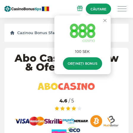
CĂUTARE
Cazinou Bonus Sfaturi
Recenzii
Abo
100 SEK
Abo Casino Review
& Oferte Bonus
OBȚINEȚI BONUS
4.6
/ 5