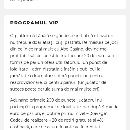
PROGRAMUL VIP
O platformă tânără se gândește inițial că utilizatorii
nu trebuie doar atrași, ci și păstrați. Pe măsură ce joci
din ce în ce mai mult cu Abo Casino, devine mai
profitabil să faci acest lucru. Fiecare 20 de euro sub
formă de pariuri oferă utilizatorului un punct de
loialitate – administrația a întâlnit publicul la
jumătatea drumului și oferă puncte nu pentru
reaprovizionare, ci pentru pariuri (un jucător de
succes poate derula suma de mai multe ori).
Adunând primele 200 de puncte, jucătorul nu
participă la programul de loialitate, dar după 4 mii de
euro de pariuri, el obține primul nivel – „Savage”.
Cadou de realizare – 20 de rotiri gratuite și 4%
cashback, care de acum înainte va fi creditat