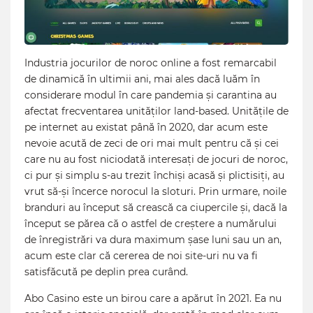
Industria jocurilor de noroc online a fost remarcabil
de dinamică în ultimii ani, mai ales dacă luăm în
considerare modul în care pandemia și carantina au
afectat frecventarea unităților land-based. Unitățile de
pe internet au existat până în 2020, dar acum este
nevoie acută de zeci de ori mai mult pentru că și cei
care nu au fost niciodată interesați de jocuri de noroc,
ci pur și simplu s-au trezit închiși acasă și plictisiți, au
vrut să-și încerce norocul la sloturi. Prin urmare, noile
branduri au început să crească ca ciupercile și, dacă la
început se părea că o astfel de creștere a numărului
de înregistrări va dura maximum șase luni sau un an,
acum este clar că cererea de noi site-uri nu va fi
satisfăcută pe deplin prea curând.
Abo Casino este un birou care a apărut în 2021. Ea nu