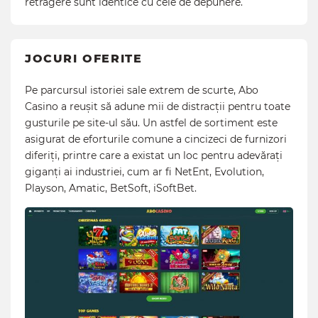
retragere sunt identice cu cele de depunere.
JOCURI OFERITE
Pe parcursul istoriei sale extrem de scurte, Abo
Casino a reușit să adune mii de distracții pentru toate
gusturile pe site-ul său. Un astfel de sortiment este
asigurat de eforturile comune a cincizeci de furnizori
diferiți, printre care a existat un loc pentru adevărați
giganți ai industriei, cum ar fi NetEnt, Evolution,
Playson, Amatic, BetSoft, iSoftBet.