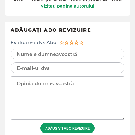
Vizitați pagina autorului
ADĂUGAȚI ABO REVIZUIRE
Evaluarea dvs Abo
☆
☆
☆
☆
☆
ADĂUGAȚI ABO REVIZUIRE