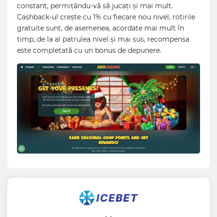
constant, permițându-vă să jucați și mai mult.
Cashback-ul crește cu 1% cu fiecare nou nivel, rotirile
gratuite sunt, de asemenea, acordate mai mult în
timp, de la al patrulea nivel și mai sus, recompensa
este completată cu un bonus de depunere.