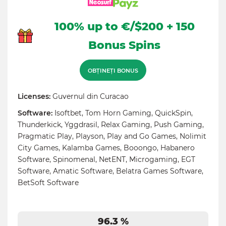
100% up to €/$200 + 150
Bonus Spins
OBȚINEȚI BONUS
Licenses:
Guvernul din Curacao
Software:
Isoftbet
,
Tom Horn Gaming
,
QuickSpin
,
Thunderkick
,
Yggdrasil
,
Relax Gaming
,
Push Gaming
,
Pragmatic Play
,
Playson
,
Play and Go Games
,
Nolimit
City Games
,
Kalamba Games
,
Booongo
,
Habanero
Software
,
Spinomenal
,
NetENT
,
Microgaming
,
EGT
Software
,
Amatic Software
,
Belatra Games Software
,
BetSoft Software
96.3 %