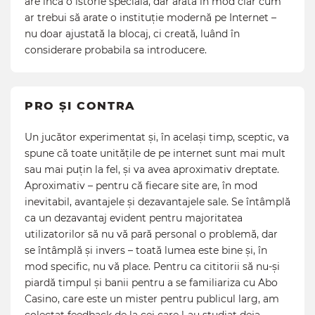
are încă o istorie specială, dar arată în mod clar cum
ar trebui să arate o instituție modernă pe Internet –
nu doar ajustată la blocaj, ci creată, luând în
considerare probabila sa introducere.
PRO ȘI CONTRA
Un jucător experimentat și, în același timp, sceptic, va
spune că toate unitățile de pe internet sunt mai mult
sau mai puțin la fel, și va avea aproximativ dreptate.
Aproximativ – pentru că fiecare site are, în mod
inevitabil, avantajele și dezavantajele sale. Se întâmplă
ca un dezavantaj evident pentru majoritatea
utilizatorilor să nu vă pară personal o problemă, dar
se întâmplă și invers – toată lumea este bine și, în
mod specific, nu vă place. Pentru ca cititorii să nu-și
piardă timpul și banii pentru a se familiariza cu Abo
Casino, care este un mister pentru publicul larg, am