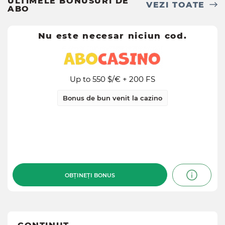
ULTIMELE BONUSURI DE
VEZI TOATE
ABO
Nu este necesar niciun cod.
Nu este necesar niciun cod.
Up to 550 $/€ + 200 FS
Bonus de bun venit la cazino
Tipul de bonus
Up to 550 $/€ + 200 FS
No
Încasabil
Bonus de bun venit la cazino
OBȚINEȚI BONUS
OBȚINEȚI BONUS