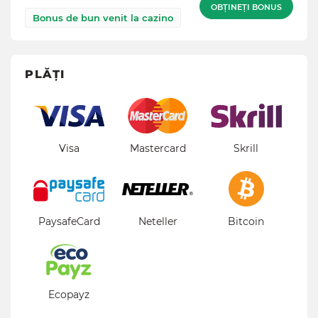
OBȚINEȚI BONUS
Bonus de bun venit la cazino
PLĂȚI
Visa
Mastercard
Skrill
PaysafeCard
Neteller
Bitcoin
Ecopayz