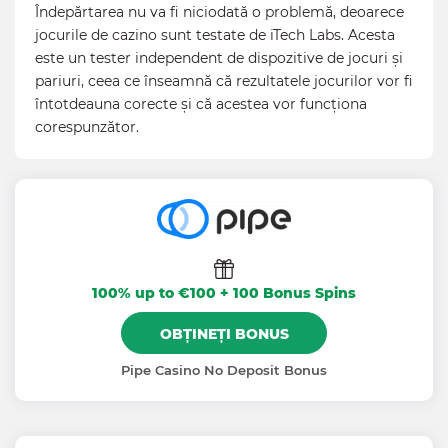
Îndepărtarea nu va fi niciodată o problemă, deoarece
jocurile de cazino sunt testate de iTech Labs. Acesta
este un tester independent de dispozitive de jocuri și
pariuri, ceea ce înseamnă că rezultatele jocurilor vor fi
întotdeauna corecte și că acestea vor funcționa
corespunzător.
100% up to €100 + 100 Bonus Spins
OBȚINEȚI BONUS
Pipe Casino No Deposit Bonus