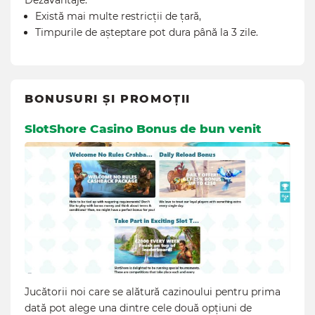
Dezavantaje:
Există mai multe restricții de țară,
Timpurile de așteptare pot dura până la 3 zile.
BONUSURI ȘI PROMOȚII
SlotShore Casino Bonus de bun venit
Jucătorii noi care se alătură cazinoului pentru prima
dată pot alege una dintre cele două opțiuni de