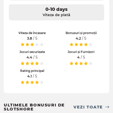
0-10 days
Viteza de plată
Viteza de încasare
Bonusuri și promoții
3.8
/ 5
4.2
/ 5
Jocuri securizate
Jocuri și Furnizori
4.4
/ 5
4
/ 5
Rating principal
4.1
/ 5
ULTIMELE BONUSURI DE
VEZI TOATE
SLOTSHORE