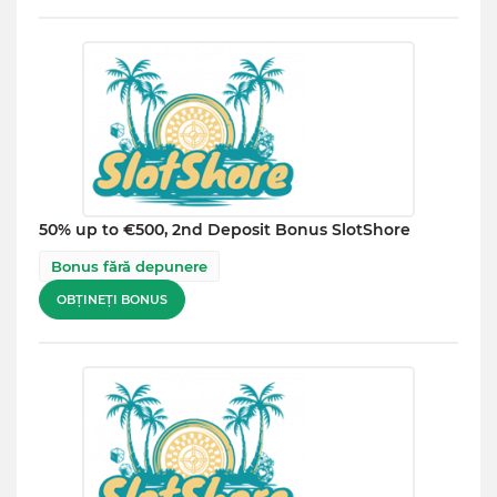
50% up to €500, 2nd Deposit Bonus SlotShore
Bonus fără depunere
OBȚINEȚI BONUS