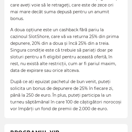
care aveți voie să le retrageți, care este de zece ori
mai mare decât suma depusă pentru un anumit
bonus.
A doua opțiune este un cashback fără pariu la
cazinoul SlotShore, care vă va returna 25% din prima
depunere, 20% din a doua și încă 25% din a treia.
Singura condiție este că trebuie să pariați doar pe
sloturi pentru a fi eligibil pentru această ofertă, în
rest, nu există alte restricții, cum ar fi pariul maxim,
data de expirare sau orice altceva.
După ce ați epuizat pachetul de bun venit, puteți
solicita un bonus de depunere de 25% în fiecare zi,
până la 250 de euro. În plus, puteți participa la un
turneu săptămânal în care 100 de câștigători norocoși
vor împărți un fond de premii de 2.000 de euro.