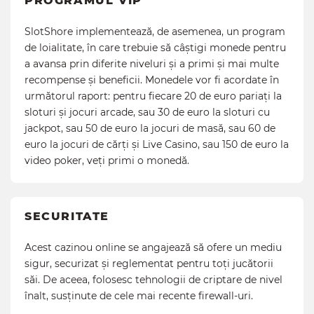
PROGRAMUL VIP
SlotShore implementează, de asemenea, un program
de loialitate, în care trebuie să câștigi monede pentru
a avansa prin diferite niveluri și a primi și mai multe
recompense și beneficii. Monedele vor fi acordate în
următorul raport: pentru fiecare 20 de euro pariați la
sloturi și jocuri arcade, sau 30 de euro la sloturi cu
jackpot, sau 50 de euro la jocuri de masă, sau 60 de
euro la jocuri de cărți și Live Casino, sau 150 de euro la
video poker, veți primi o monedă.
SECURITATE
Acest cazinou online se angajează să ofere un mediu
sigur, securizat și reglementat pentru toți jucătorii
săi. De aceea, folosesc tehnologii de criptare de nivel
înalt, susținute de cele mai recente firewall-uri.