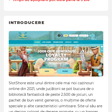
INTRODUCERE
SlotShore este unul dintre cele mai noi cazinouri
online din 2021, unde jucătorii se pot bucura de o
bibliotecă fantastică de peste 2.500 de jocuri, un
pachet de bun venit generos, o mulțime de oferte
speciale și alte caracteristici uimitoare. Site-ul său are
un design colorat de desene animate, cu un banner