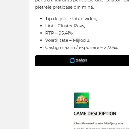
pietrele prețioase din mină.
Tip de joc – sloturi video,
Lini – Cluster Pays,
RTP – 95.41%,
Volatilitate – Mijlociu,
Câștig maxim / expunere – 223.6x.