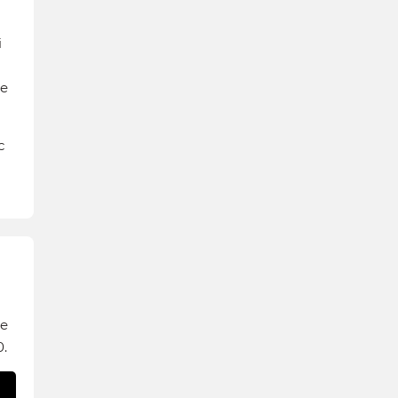
i
de
c
de
0.