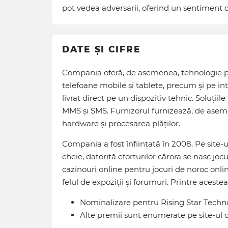
pot vedea adversarii, oferind un sentiment 
DATE ȘI CIFRE
Compania oferă, de asemenea, tehnologie pen
telefoane mobile și tablete, precum și pe int
livrat direct pe un dispozitiv tehnic. Soluți
MMS și SMS. Furnizorul furnizează, de asemene
hardware și procesarea plăților.
Compania a fost înființată în 2008. Pe site-ul 
cheie, datorită eforturilor cărora se nasc joc
cazinouri online pentru jocuri de noroc onli
felul de expoziții și forumuri. Printre acest
Nominalizare pentru Rising Star Techno
Alte premii sunt enumerate pe site-ul of