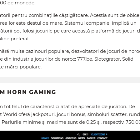
 100 de monede.
catorii pentru combinațiile câștigătoare. Aceștia sunt de obice
area lor este destul de mare. Sistemul companiei implică un
cătorii pot folosi jocurile pe care această platformă de jocuri 
line preferat.
ră multe cazinouri populare, dezvoltatori de jocuri de noro
 din industria jocurilor de noroc: 777.be, Slotegrator, Solid
te mărci populare.
OM HORN GAMING
n tot felul de caracteristici atât de apreciate de jucători. De
World oferă jackpoturi, jocuri bonus, simboluri scatter, run
i. Pariurile minime și maxime sunt de 0,25 și, respectiv, 750,0