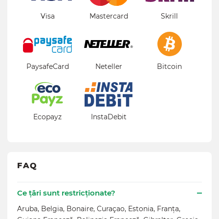
Visa
Mastercard
Skrill
PaysafeCard
Neteller
Bitcoin
Ecopayz
InstaDebit
FAQ
Ce țări sunt restricționate?
Aruba, Belgia, Bonaire, Curaçao, Estonia, Franța,