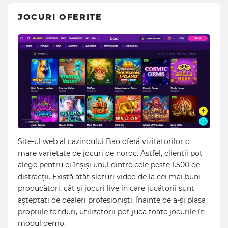
JOCURI OFERITE
Site-ul web al cazinoului Bao oferă vizitatorilor o
mare varietate de jocuri de noroc. Astfel, clienții pot
alege pentru ei înșiși unul dintre cele peste 1.500 de
distracții. Există atât sloturi video de la cei mai buni
producători, cât și jocuri live în care jucătorii sunt
așteptați de dealeri profesioniști. Înainte de a-și plasa
propriile fonduri, utilizatorii pot juca toate jocurile în
modul demo.