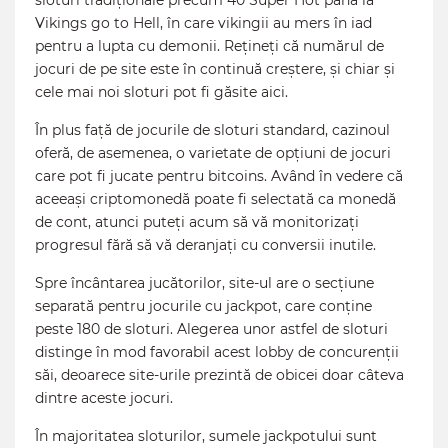
Vikings go to Hell, în care vikingii au mers în iad
pentru a lupta cu demonii. Rețineți că numărul de
jocuri de pe site este în continuă creștere, și chiar și
cele mai noi sloturi pot fi găsite aici.
În plus față de jocurile de sloturi standard, cazinoul
oferă, de asemenea, o varietate de opțiuni de jocuri
care pot fi jucate pentru bitcoins. Având în vedere că
aceeași criptomonedă poate fi selectată ca monedă
de cont, atunci puteți acum să vă monitorizați
progresul fără să vă deranjați cu conversii inutile.
Spre încântarea jucătorilor, site-ul are o secțiune
separată pentru jocurile cu jackpot, care conține
peste 180 de sloturi. Alegerea unor astfel de sloturi
distinge în mod favorabil acest lobby de concurenții
săi, deoarece site-urile prezintă de obicei doar câteva
dintre aceste jocuri.
În majoritatea sloturilor, sumele jackpotului sunt