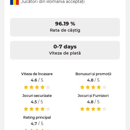
Jucători din Romania acceptați
96.19 %
Rata de câștig
0-7 days
Viteza de plată
Viteza de încasare
Bonusuri și promoții
4.6
/ 5
4.8
/ 5
Jocuri securizate
Jocuri și Furnizori
4.5
/ 5
4.8
/ 5
Rating principal
4.7
/ 5