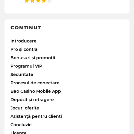
CONȚINUT
Introducere
Pro și contra
Bonusuri și promoții
Programul VIP
Securitate
Procesul de conectare
Bao Casino Mobile App
Depozit și retragere
Jocuri oferite
Asistență pentru clienți
Concluzie
Licențe