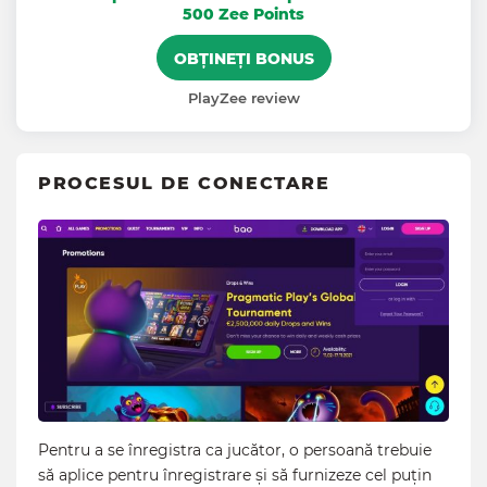
500 Zee Points
OBȚINEȚI BONUS
PlayZee review
PROCESUL DE CONECTARE
Pentru a se înregistra ca jucător, o persoană trebuie
să aplice pentru înregistrare și să furnizeze cel puțin