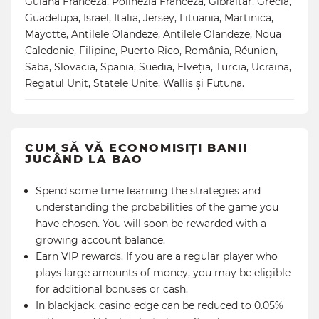
Guiana Franceză, Polinezia Franceză, Gibraltar, Grecia,
Guadelupa, Israel, Italia, Jersey, Lituania, Martinica,
Mayotte, Antilele Olandeze, Antilele Olandeze, Noua
Caledonie, Filipine, Puerto Rico, România, Réunion,
Saba, Slovacia, Spania, Suedia, Elveția, Turcia, Ucraina,
Regatul Unit, Statele Unite, Wallis și Futuna.
CUM SĂ VĂ ECONOMISIȚI BANII
JUCÂND LA BAO
Spend some time learning the strategies and
understanding the probabilities of the game you
have chosen. You will soon be rewarded with a
growing account balance.
Earn VIP rewards. If you are a regular player who
plays large amounts of money, you may be eligible
for additional bonuses or cash.
In blackjack, casino edge can be reduced to 0.05%