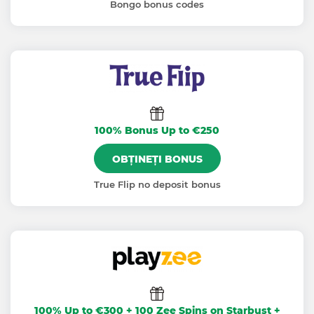
Bongo bonus codes
100% Bonus Up to €250
OBȚINEȚI BONUS
True Flip no deposit bonus
100% Up to €300 + 100 Zee Spins on Starbust +