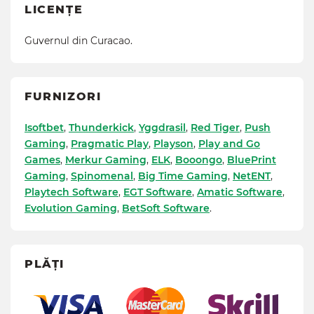
LICENȚE
Guvernul din Curacao.
FURNIZORI
Isoftbet
,
Thunderkick
,
Yggdrasil
,
Red Tiger
,
Push
Gaming
,
Pragmatic Play
,
Playson
,
Play and Go
Games
,
Merkur Gaming
,
ELK
,
Booongo
,
BluePrint
Gaming
,
Spinomenal
,
Big Time Gaming
,
NetENT
,
Playtech Software
,
EGT Software
,
Amatic Software
,
Evolution Gaming
,
BetSoft Software
.
PLĂȚI