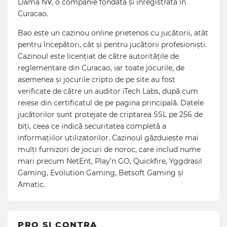
Dama NV, o companie fondată și înregistrată în
Curacao.
Bao este un cazinou online prietenos cu jucătorii, atât
pentru începători, cât și pentru jucătorii profesioniști.
Cazinoul este licențiat de către autoritățile de
reglementare din Curacao, iar toate jocurile, de
asemenea și jocurile cripto de pe site au fost
verificate de către un auditor iTech Labs, după cum
reiese din certificatul de pe pagina principală. Datele
jucătorilor sunt protejate de criptarea SSL pe 256 de
biți, ceea ce indică securitatea completă a
informațiilor utilizatorilor. Cazinoul găzduiește mai
mulți furnizori de jocuri de noroc, care includ nume
mari precum NetEnt, Play’n GO, Quickfire, Yggdrasil
Gaming, Evolution Gaming, Betsoft Gaming și
Amatic.
PRO ȘI CONTRA