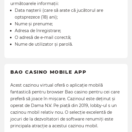
următoarele informații:
Data nașterii (care să arate că jucătorul are
optsprezece (18) ani);
Nume și prenume;
Adresa de înregistrare;
O adresă de e-mail corectă;
Nume de utilizator și parolă.
BAO CASINO MOBILE APP
Acest cazinou virtual oferă o aplicație mobilă
fantastică pentru browser Bao casino pentru cei care
preferă să joace în mișcare. Cazinoul este deținut și
operat de Dama N.V. Pe piață din 2019, lobby-ul s un
cazinou mobil relativ nou. O selecție excelentă de
jocuri de la dezvoltatori de software renumiți este
principala atracție a acestui cazinou mobil.