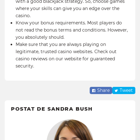
with a good blackjack strategy. So, choose games
where your skills can give you an edge over the
casino.
Know your bonus requirements. Most players do
not read the bonus terms and conditions. However,
you absolutely should.
Make sure that you are always playing on
legitimate, trusted casino websites. Check out
casino reviews on our website for guaranteed
security.
Share
Tweet
POSTAT DE SANDRA BUSH