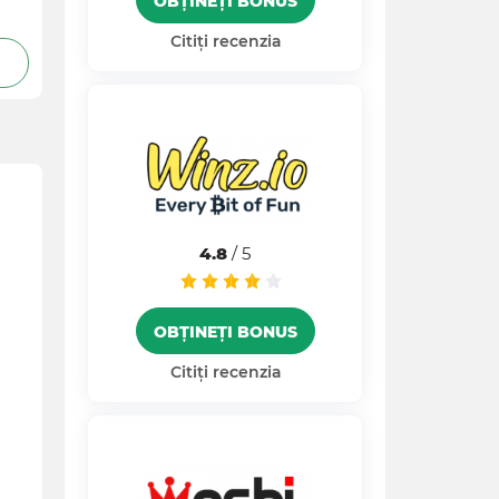
OBȚINEȚI BONUS
€100
ului
Valoarea
€7
Citiți recenzia
bonusului
știg
30x(d+b)
S
OBȚINEȚI BONUS
OBȚINEȚI BONUS
OBȚINEȚI B
30x(d+b)
Rata de câștig
sabil
Yes
Yes
Încasabil
4.8
/ 5
OBȚINEȚI BONUS
Citiți recenzia