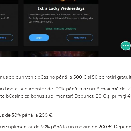
e bun venit bCasino până la 500 € și 50 de rotiri gratuit
a un bonus suplimentar de 100% până la o sumă maximă de 5
uite bCasino ca bonus suplimentar! Depuneți 20 € și primiți 
 de 50% până la 200 €.
 bonus suplimentar de 50% până la un maxim de 200 €. Depune