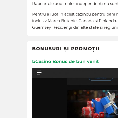
Rapoartele auditorilor independenți nu sunt
Pentru a juca în acest cazinou pentru bani rea
inclusiv Marea Britanie, Canada și Finlanda.
Guernsey. Rezidenții din alte state și regiun
BONUSURI ȘI PROMOȚII
bCasino Bonus de bun venit