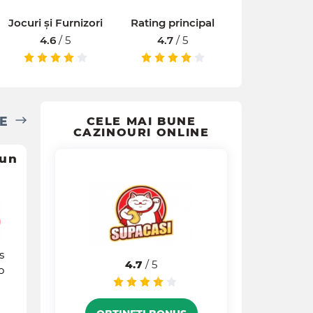
Jocuri și Furnizori
Rating principal
4.6
/ 5
4.7
/ 5
TE
CELE MAI BUNE
CAZINOURI ONLINE
iun
iun
Nu este necesar niciun
Nu este necesar niciun
Nu este n
Nu este n
cod.
cod.
s
Deposit €10 Play with €17
50% up to €
o
Wednesday Reload Bonus
Bonu
bCasino
ximă
€5000
€1000
Încasare maximă
s
Deposit €10 Play with €17
50% up to €
inim
€50
4.7
/ 5
o
Wednesday Reload Bonus
Bonu
€10
Depozit minim
Bonus de
onus
bCasino
reîncărcare
Bonus de
Bonus d
Tipul de bonus
reîncărcare
area
Bonus de reîncărcare