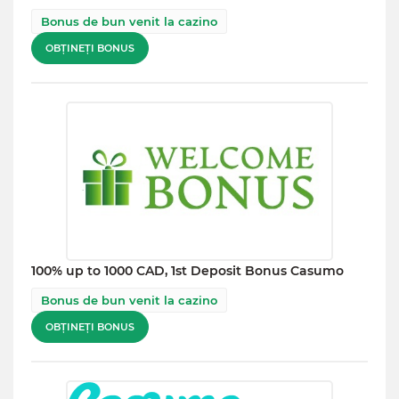
Bonus de bun venit la cazino
OBȚINEȚI BONUS
100% up to 1000 CAD, 1st Deposit Bonus Casumo
Bonus de bun venit la cazino
OBȚINEȚI BONUS