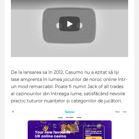
Play
De la lansarea sa în 2012, Casumo nu a ezitat să își
lase amprenta în lumea jocurilor de noroc online într-
un mod remarcabil. Poate fi numit Jack of all trades
al cazinourilor din întreaga lume, satisfăcând nevoile
practic tuturor nuanțelor și categoriilor de jucători.