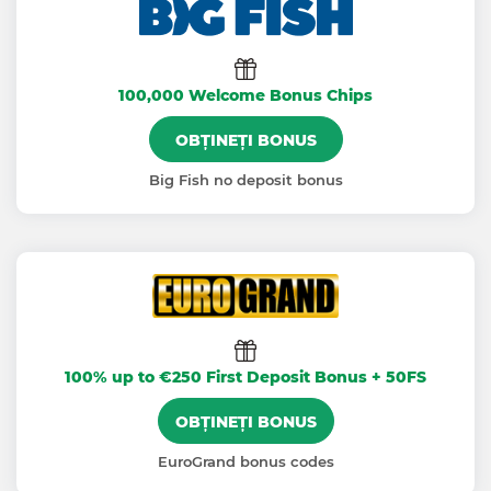
100,000 Welcome Bonus Chips
OBȚINEȚI BONUS
Big Fish no deposit bonus
100% up to ‎€250 First Deposit Bonus + 50FS
OBȚINEȚI BONUS
EuroGrand bonus codes