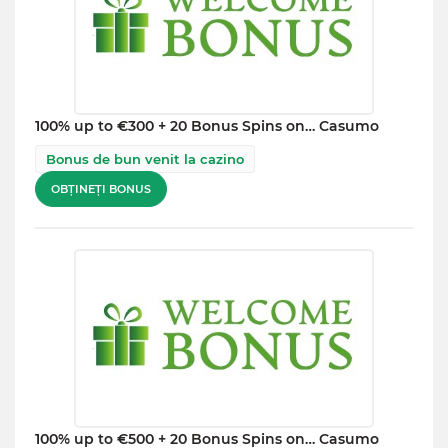
100% up to €300 + 20 Bonus Spins on… Casumo
Bonus de bun venit la cazino
OBȚINEȚI BONUS
100% up to €500 + 20 Bonus Spins on… Casumo