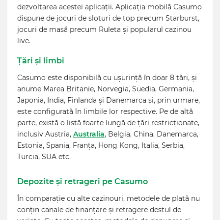
dezvoltarea acestei aplicații. Aplicația mobilă Casumo
dispune de jocuri de sloturi de top precum Starburst,
jocuri de masă precum Ruleta și popularul cazinou
live.
Țări și limbi
Casumo este disponibilă cu ușurință în doar 8 țări, și
anume Marea Britanie, Norvegia, Suedia, Germania,
Japonia, India, Finlanda și Danemarca și, prin urmare,
este configurată în limbile lor respective. Pe de altă
parte, există o listă foarte lungă de țări restricționate,
inclusiv Austria,
Australia
, Belgia, China, Danemarca,
Estonia, Spania, Franța, Hong Kong, Italia, Serbia,
Turcia, SUA etc.
Depozite și retrageri pe Casumo
În comparație cu alte cazinouri, metodele de plată nu
conțin canale de finanțare și retragere destul de