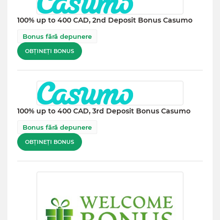
100% up to 400 CAD, 2nd Deposit Bonus Casumo
Bonus fără depunere
OBȚINEȚI BONUS
100% up to 400 CAD, 3rd Deposit Bonus Casumo
Bonus fără depunere
OBȚINEȚI BONUS