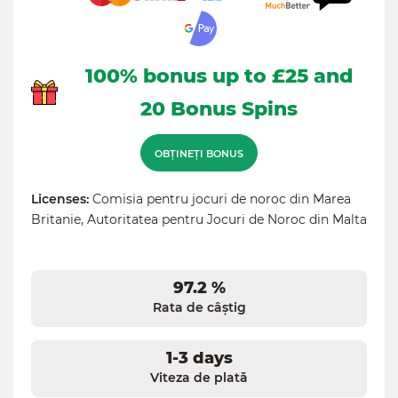
100% bonus up to £25 and
20 Bonus Spins
OBȚINEȚI BONUS
Licenses:
Comisia pentru jocuri de noroc din Marea
Britanie, Autoritatea pentru Jocuri de Noroc din Malta
97.2 %
Rata de câștig
1-3 days
Viteza de plată