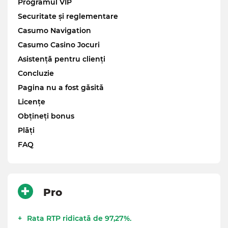
Programul VIP
Securitate și reglementare
Casumo Navigation
Casumo Casino Jocuri
Asistență pentru clienți
Concluzie
Pagina nu a fost găsită
Licențe
Obțineți bonus
Plăți
FAQ
Pro
Rata RTP ridicată de 97,27%.