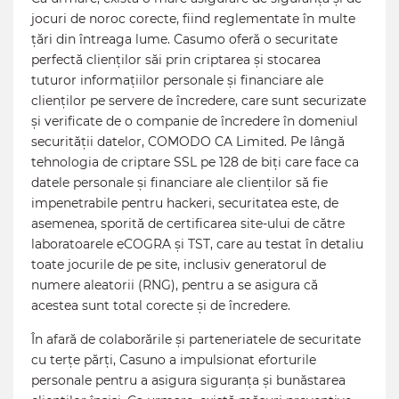
jocuri de noroc corecte, fiind reglementate în multe
țări din întreaga lume. Casumo oferă o securitate
perfectă clienților săi prin criptarea și stocarea
tuturor informațiilor personale și financiare ale
clienților pe servere de încredere, care sunt securizate
și verificate de o companie de încredere în domeniul
securității datelor, COMODO CA Limited. Pe lângă
tehnologia de criptare SSL pe 128 de biți care face ca
datele personale și financiare ale clienților să fie
impenetrabile pentru hackeri, securitatea este, de
asemenea, sporită de certificarea site-ului de către
laboratoarele eCOGRA și TST, care au testat în detaliu
toate jocurile de pe site, inclusiv generatorul de
numere aleatorii (RNG), pentru a se asigura că
acestea sunt total corecte și de încredere.
În afară de colaborările și parteneriatele de securitate
cu terțe părți, Casuno a impulsionat eforturile
personale pentru a asigura siguranța și bunăstarea