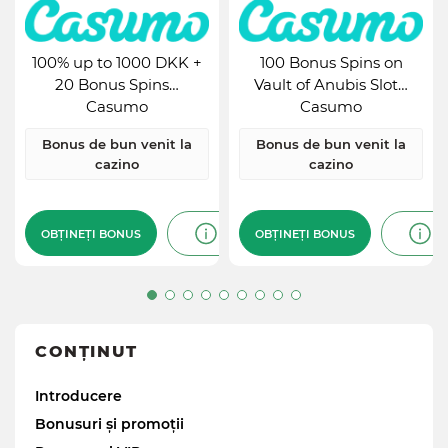
100% up to 1000 DKK +
100 Bonus Spins on
20 Bonus Spins…
Vault of Anubis Slot…
Casumo
Casumo
100% up to 1000 DKK +
100 Bonus Spins on
20 Bonus Spins…
Vault of Anubis Slot…
Depozit
Depozit
100 DKK
100 SEK
Casumo
Casumo
minim
minim
Bonus de bun
Tipul de
Bonus de bun
Tipul de
Bonus de bun venit la
Bonus de bun venit la
venit la cazino
bonus
venit la cazino
bonus
cazino
cazino
Valoarea
Yes
Încasabil
1000 DKK
bonusului
Rata de
OBȚINEȚI BONUS
OBȚINEȚI BONUS
OBȚINEȚI BONUS
OBȚINEȚI BONUS
10xb
câștig
Yes
Încasabil
CONȚINUT
Introducere
Bonusuri și promoții