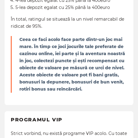
4-lea depozit egalat cu 25% până la 400euro
5-lea depozit egalat cu 25% până la 400euro
În total, ratingul se situează la un nivel remarcabil de
ridicat de 95%.
Ceea ce faci acolo face parte dintr-un joc mai
mare. În timp ce joci jocurile tale preferate de
cazinou online, iei parte și la aventura noastră
în joc, colectezi puncte și ești recompensat cu
obiecte de valoare pe măsură ce urci de nivel.
Aceste obiecte de valoare pot fi bani gratis,
bonusuri la depunere, bonusuri de bun venit,
rotiri bonus sau reîncărcări.
PROGRAMUL VIP
Strict vorbind, nu există programe VIP acolo. Cu toate