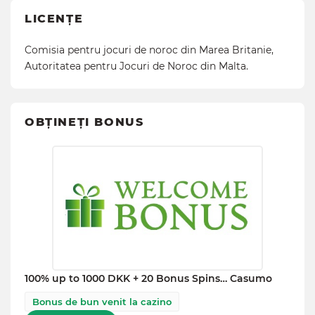
LICENȚE
Comisia pentru jocuri de noroc din Marea Britanie,
Autoritatea pentru Jocuri de Noroc din Malta.
OBȚINEȚI BONUS
100% up to 1000 DKK + 20 Bonus Spins… Casumo
Bonus de bun venit la cazino