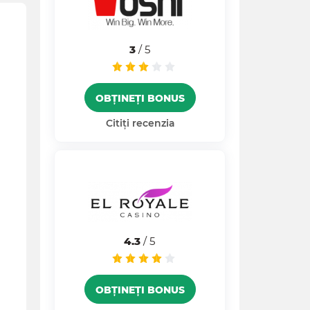
3
/ 5
OBȚINEȚI BONUS
Citiți recenzia
4.3
/ 5
OBȚINEȚI BONUS