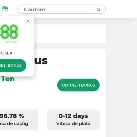
00 SEK
te Bonus
NEȚI BONUS
 Ten
OBȚINEȚI BONUS
96.78 %
0-12 days
ta de câștig
Viteza de plată