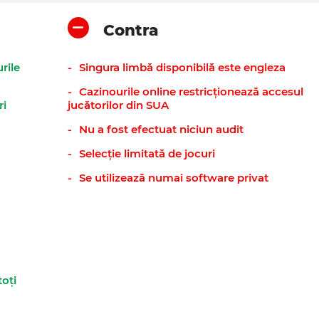
Contra
rile
Singura limbă disponibilă este engleza
Cazinourile online restricționează accesul
ri
jucătorilor din SUA
Nu a fost efectuat niciun audit
Selecție limitată de jocuri
Se utilizează numai software privat
toți