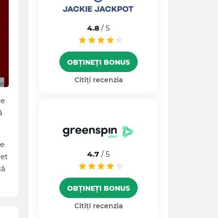
4.8
/ 5
OBȚINEȚI BONUS
Citiți recenzia
re
ă
le
4.7
/ 5
net
că
OBȚINEȚI BONUS
Citiți recenzia