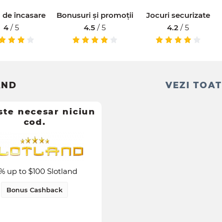
 de încasare
Bonusuri și promoții
Jocuri securizate
4
/ 5
4.5
/ 5
4.2
/ 5
AND
VEZI TOA
ste necesar niciun
ste necesar niciun
cod.
cod.
% up to $100 Slotland
Depozit minim
Cashback
Tipul de bonus
% up to $100 Slotland
Valoarea bonusului
Bonus Cashback
Rata de câștig
Încasabil