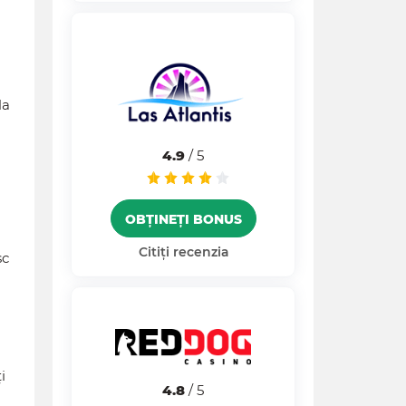
la
4.9
/ 5
OBȚINEȚI BONUS
Citiți recenzia
sc
i
4.8
/ 5