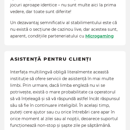
jocuri aproape identice – nu sunt multe aici la prima
vedere, dar toate sunt diferite!
Un dezavantaj semnificativ al stabilimentului este că
nu există o secțiune de cazinou live, dar acestea sunt,
aparent, condițiile parteneriatului cu
Microgaming
ASISTENȚĂ PENTRU CLIENȚI
Interfața multilingvă obligă literalmente această
instituție să ofere servicii de asistență în mai multe
limbi. Prin urmare, dacă limba engleză nu vi se
potrivește, există o mare probabilitate ca operatorul
să vă înțeleagă și să vă răspundă astfel încât răspunsul
său să fie în continuare inteligibil. În același timp,
puteți cere ajutor sau cu orice întrebări care apar în
orice moment al zilei sau al nopții, deoarece suportul
funcționează non-stop și șapte zile pe săptămână.