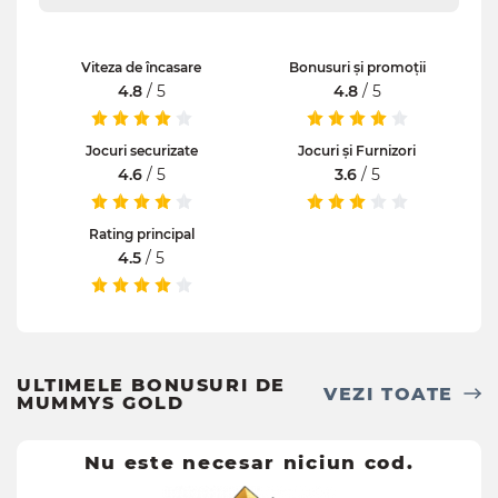
Viteza de încasare
Bonusuri și promoții
4.8
/ 5
4.8
/ 5
Jocuri securizate
Jocuri și Furnizori
4.6
/ 5
3.6
/ 5
Rating principal
4.5
/ 5
ULTIMELE BONUSURI DE
VEZI TOATE
MUMMYS GOLD
Nu este necesar niciun cod.
Nu este necesar niciun cod.
100% up to $500 Mummys Gold