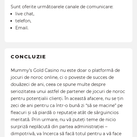
Sunt oferite următoarele canale de comunicare:
live chat,
telefon,
Email.
CONCLUZIE
Mummy’s Gold Casino nu este doar o platformă de
jocuri de noroc online, ci o poveste de succes de
douăzeci de ani, ceea ce spune multe despre
seriozitatea unui astfel de partener de jocuri de noroc
pentru potențialii clienți. În această afacere, nu se țin
zeci de ani pentru ca într-o bună zi “să se macine” pe
fleacuri și să piardă o reputație atât de sârguincios
meritată. Prin urmare, nu vă puteți teme de nicio
surpriză neplăcută din partea administrației –
dimpotrivă, va încerca să facă totul pentru a vă face