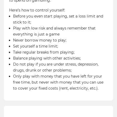
to spend on gambling.
Here’s how to control yourself:
Before you even start playing, set a loss limit and
stick to it;
Play with low risk and always remember that
everything is just a game
Never borrow money to play;
Set yourself a time limit;
Take regular breaks from playing;
Balance playing with other activities;
Do not play if you are under stress, depression,
drugs, drunk or other problems;
Only play with money that you have left for your
free time, but never with money that you can use
to cover your fixed costs (rent, electricity, etc.).