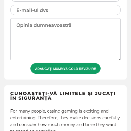
ADĂUGAȚI MUMMYS GOLD REVIZUIRE
CUNOAȘTEȚI-VĂ LIMITELE ȘI JUCAȚI
ÎN SIGURANȚĂ
For many people, casino gaming is exciting and
entertaining. Therefore, they make decisions carefully
and consider how much money and time they want