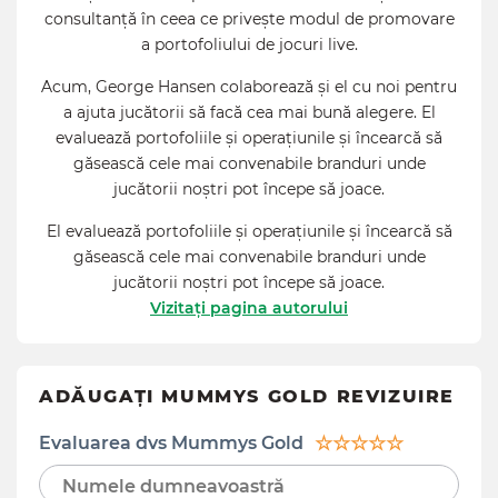
consultanță în ceea ce privește modul de promovare
a portofoliului de jocuri live.
Acum, George Hansen colaborează și el cu noi pentru
a ajuta jucătorii să facă cea mai bună alegere. El
evaluează portofoliile și operațiunile și încearcă să
găsească cele mai convenabile branduri unde
jucătorii noștri pot începe să joace.
El evaluează portofoliile și operațiunile și încearcă să
găsească cele mai convenabile branduri unde
jucătorii noștri pot începe să joace.
Vizitați pagina autorului
ADĂUGAȚI MUMMYS GOLD REVIZUIRE
Evaluarea dvs Mummys Gold
☆
☆
☆
☆
☆