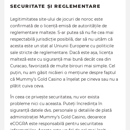
SECURITATE ȘI REGLEMENTARE
Legitimitatea site-ului de jocuri de noroc este
confirmată de o licență emisă de autoritățile de
reglementare malteze. S-ar putea să nu fie cea mai
respectabilă jurisdicție posibilă, dar să nu uităm că
acesta este un stat al Uniunii Europene cu politicile
sale stricte de reglementare. Dacă este așa, licența
malteză este cu siguranță mai bună decât cea din
Curacao, favorizată de multe birouri mai simple. Cel
puțin, nu am găsit nicăieri o mențiune despre faptul
că Mummy’s Gold Casino a înșelat pe cineva sau nu a
plătit cuiva ceva.
În ceea ce privește securitatea, nu vor exista
probleme nici cu aceasta. Puteți încredința în
siguranță datele dvs. personale și detaliile de plată
administrației Mummy’s Gold Casino, deoarece
eCOGRA este responsabilă pentru securitatea