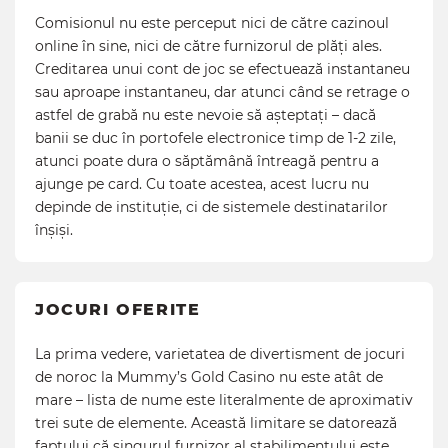
Comisionul nu este perceput nici de către cazinoul
online în sine, nici de către furnizorul de plăți ales.
Creditarea unui cont de joc se efectuează instantaneu
sau aproape instantaneu, dar atunci când se retrage o
astfel de grabă nu este nevoie să așteptați – dacă
banii se duc în portofele electronice timp de 1-2 zile,
atunci poate dura o săptămână întreagă pentru a
ajunge pe card. Cu toate acestea, acest lucru nu
depinde de instituție, ci de sistemele destinatarilor
înșiși.
JOCURI OFERITE
La prima vedere, varietatea de divertisment de jocuri
de noroc la Mummy’s Gold Casino nu este atât de
mare – lista de nume este literalmente de aproximativ
trei sute de elemente. Această limitare se datorează
faptului că singurul furnizor al stabilimentului este