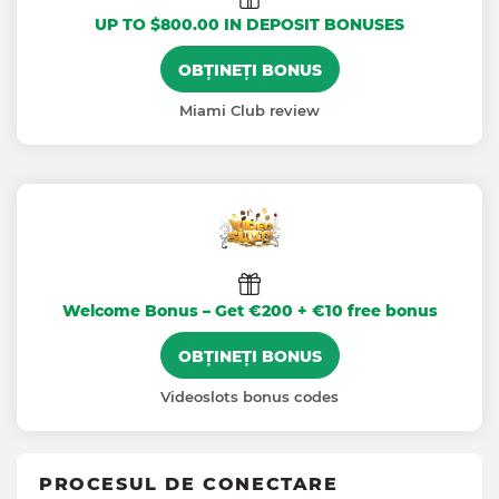
UP TO $800.00 IN DEPOSIT BONUSES
OBȚINEȚI BONUS
Miami Club review
Welcome Bonus – Get €200 + €10 free bonus
OBȚINEȚI BONUS
Videoslots bonus codes
PROCESUL DE CONECTARE