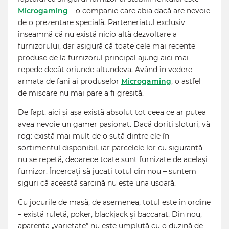
Microgaming
– o companie care abia dacă are nevoie
de o prezentare specială. Parteneriatul exclusiv
înseamnă că nu există nicio altă dezvoltare a
furnizorului, dar asigură că toate cele mai recente
produse de la furnizorul principal ajung aici mai
repede decât oriunde altundeva. Având în vedere
armata de fani ai produselor
Microgaming
, o astfel
de mișcare nu mai pare a fi greșită.
De fapt, aici și așa există absolut tot ceea ce ar putea
avea nevoie un gamer pasionat. Dacă doriți sloturi, vă
rog: există mai mult de o sută dintre ele în
sortimentul disponibil, iar parcelele lor cu siguranță
nu se repetă, deoarece toate sunt furnizate de același
furnizor. Încercați să jucați totul din nou – suntem
siguri că această sarcină nu este una ușoară.
Cu jocurile de masă, de asemenea, totul este în ordine
– există ruletă, poker, blackjack și baccarat. Din nou,
aparenta „varietate” nu este umplută cu o duzină de