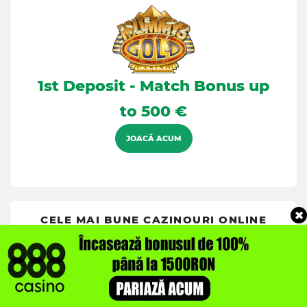
1st Deposit - Match Bonus up
to 500 €
JOACĂ ACUM
CELE MAI BUNE CAZINOURI ONLINE