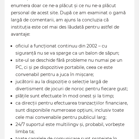
enumera doar ce ne-a plăcut și ce nu ne-a plăcut
personal de acest site. După ce am examinat o gamă
largă de comentarii, am ajuns la concluzia că
instituția este cel mai des lăudată pentru astfel de
avantaje:
oficiul a funcționat continuu din 2002 – cu
siguranță nu se va sparge ca un balon de săpun;
site-ul se deschide fără probleme nu numai pe un
PC, ci și pe dispozitive portabile, ceea ce este
convenabil pentru a juca în mișcare;
jucătorii au la dispoziție o selecție largă de
divertisment de jocuri de noroc pentru fiecare gust;
plățile sunt efectuate în mod onest și la timp;
ca direcții pentru efectuarea tranzacțiilor financiare,
sunt disponibile numeroase opțiuni, inclusiv toate
cele mai convenabile pentru publicul larg;
24/7 suportul este multilingv și, probabil, vorbește
limba ta;
toate canalele de comunicare sunt protejate în