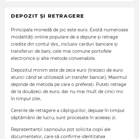
DEPOZIT ȘI RETRAGERE
Principala monedă de joc este euro. Există numeroase
modalități online populare de a depune și retrage
credite din contul dvs., inclusiv carduri bancare și
transferuri de bani, cele mai comune portofele
electronice și alte metode convenabile.
Depozitul minim este de zece euro (treizeci de euro
atunci când se utilizează un transfer bancar). Maximul
depinde de metoda pe care o preferați. Puteți retrage
de la douăzeci de euro, dar nu mai mult de cinci mii
în timpul zilei.
Cererile de retragere a câștigurilor, depuse în timpul
săptămânii de lucru, sunt procesate în aceeași zi.
Reprezentanții cazinoului pot solicita copii ale
documentelor, care să confirme identitatea