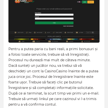
Pentru a putea paria cu bani reali, a primi bonusuri și
a folosi toate serviciile, trebuie să vă înregistrați.
Procesul nu durează mai mult de câteva minute.
Dacă sunteți un jucător nou, va trebui să vă
deschideți un cont la CasinoCasino înainte de a putea
juca orice joc. Procesul de înregistrare înainte este
foarte ușor. Trebuie să faceți clic pe butonul
Înregistrare și să completați informațiile solicitate.
După ce ai terminat, la scurt timp vei primi un e-mail.
Trebuie să urmați linkul pe care cazinoul vi l-a trimis
pentru a vă confirma contul.