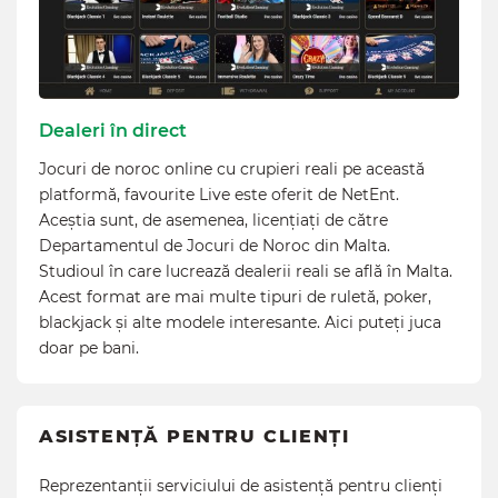
Dealeri în direct
Jocuri de noroc online cu crupieri reali pe această
platformă, favourite Live este oferit de NetEnt.
Aceștia sunt, de asemenea, licențiați de către
Departamentul de Jocuri de Noroc din Malta.
Studioul în care lucrează dealerii reali se află în Malta.
Acest format are mai multe tipuri de ruletă, poker,
blackjack și alte modele interesante. Aici puteți juca
doar pe bani.
ASISTENȚĂ PENTRU CLIENȚI
Reprezentanții serviciului de asistență pentru clienți