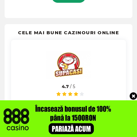
CELE MAI BUNE CAZINOURI ONLINE
4.7
/ 5
OBȚINEȚI BONUS
Citiți recenzia