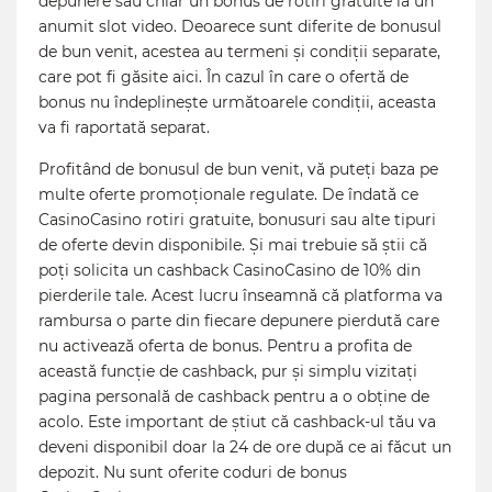
depunere sau chiar un bonus de rotiri gratuite la un
anumit slot video. Deoarece sunt diferite de bonusul
de bun venit, acestea au termeni și condiții separate,
care pot fi găsite aici. În cazul în care o ofertă de
bonus nu îndeplinește următoarele condiții, aceasta
va fi raportată separat.
Profitând de bonusul de bun venit, vă puteți baza pe
multe oferte promoționale regulate. De îndată ce
CasinoCasino rotiri gratuite, bonusuri sau alte tipuri
de oferte devin disponibile. Și mai trebuie să știi că
poți solicita un cashback CasinoCasino de 10% din
pierderile tale. Acest lucru înseamnă că platforma va
rambursa o parte din fiecare depunere pierdută care
nu activează oferta de bonus. Pentru a profita de
această funcție de cashback, pur și simplu vizitați
pagina personală de cashback pentru a o obține de
acolo. Este important de știut că cashback-ul tău va
deveni disponibil doar la 24 de ore după ce ai făcut un
depozit. Nu sunt oferite coduri de bonus