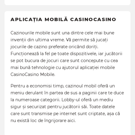
APLICAȚIA MOBILĂ CASINOCASINO
Cazinourile mobile sunt una dintre cele mai bune
invenții din ultima vreme. Vă permite să jucați
jocurile de cazino preferate oricând doriți.
Funcționează la fel pe toate dispozitivele, iar jucătorii
se pot bucura de jocuri care sunt concepute cu cea
mai bună tehnologie cu ajutorul aplicației mobile
CasinoCasino Mobile.
Pentru a economisi timp, cazinoul mobil oferă un
meniu derulant în partea de sus a paginii care te duce
la numeroase categorii. Lobby-ul oferă un mediu
sigur și securizat pentru jucătorii săi. Toate datele
care sunt transmise pe internet sunt criptate, așa că
nu există loc de îngrijorare aici.