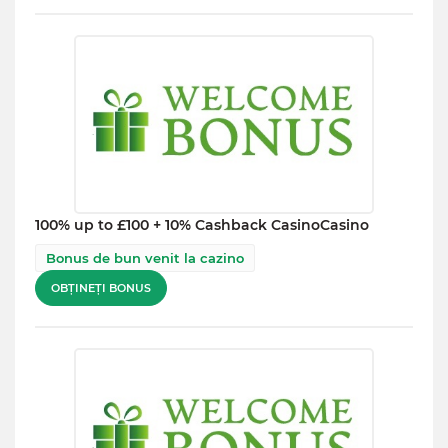
100% up to £100 + 10% Cashback CasinoCasino
Bonus de bun venit la cazino
OBȚINEȚI BONUS