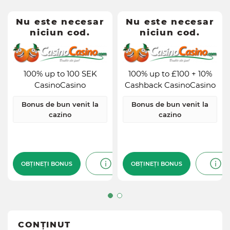
Nu este necesar
Nu este necesar
Nu este necesar
Nu este necesar
niciun cod.
niciun cod.
niciun cod.
niciun cod.
100% up to 100 SEK
100% up to £100 + 10%
CasinoCasino
Cashback CasinoCasino
100% up to 100 SEK
100% up to £100 + 10%
Bonus de bun
Tipul de
Depozit
£10
CasinoCasino
Cashback CasinoCasino
venit la cazino
bonus
minim
Valoarea
Bonus de bun
Tipul de
Bonus de bun venit la
Bonus de bun venit la
100 SEK
bonusului
venit la cazino
bonus
cazino
cazino
Rata de
Valoarea
40xb
£100
câștig
bonusului
Yes
Încasabil
Rata de
40xb
câștig
OBȚINEȚI BONUS
OBȚINEȚI BONUS
OBȚINEȚI BONUS
OBȚINEȚI BONUS
Yes
Încasabil
CONȚINUT