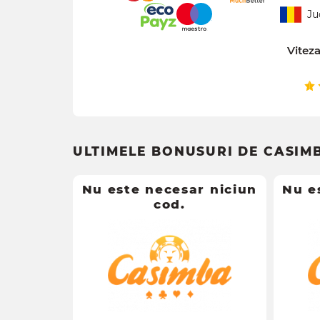
Ju
Viteza
ULTIMELE BONUSURI DE CASIM
Nu este necesar niciun
Nu este necesar niciun
Nu e
Nu e
cod.
cod.
100% up to £500 + 50 Bonus
25% 
Spins Casimba
Depozit
£20
£20
minim
Bonus f
Bonus de bun venit la
Tipul de
depune
cazino
bonus