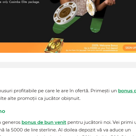
uri profitabile pe care le are în ofertă. Primești un
bonus 
te alte promoții ca jucător obișnuit.
no
un generos
bonus de bun venit
pentru jucătorii noi. Vei primi 
la 5000 de lire sterline. Al doilea depozit vă va aduce un