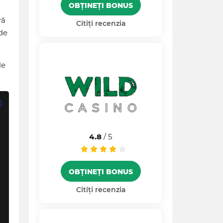
OBȚINEȚI BONUS
ră
Citiți recenzia
 de
le
4.8
/ 5
OBȚINEȚI BONUS
Citiți recenzia