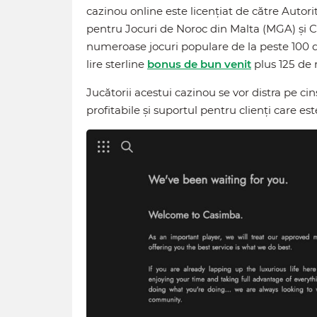
cazinou online este licențiat de către Auto
pentru Jocuri de Noroc din Malta (MGA) și 
numeroase jocuri populare de la peste 100 de
lire sterline
bonus de bun venit
plus 125 de r
Jucătorii acestui cazinou se vor distra pe cins
profitabile și suportul pentru clienți care est