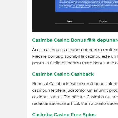
Casimba Casino Bonus fără depuner
Acest cazinou este cunoscut pentru multe ca
Fiecare bonus disponibil la cazinou este un 
pentru a fi eligibil pentru toate bonusurile o
Casimba Casino Cashback
Bonusul Cashback este o sumă bonus oferită ju
cazinouri le oferă jucătorilor un anumit pro
cazinou la altul. Din păcate, Casimba nu ar
redactării acestui articol. Vom actualiza ace
Casimba Casino Free Spins