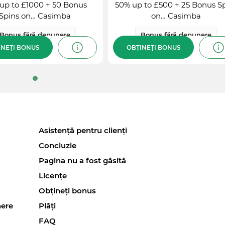
Valoarea
Valo
up to £1000 + 50 Bonus
50% up to £500 + 25 Bonus S
£500
bonusului
bonus
Spins on… Casimba
on… Casimba
)
Rata de câștig
35x(d+b)
Rata de câ
Bonus fără depunere
Bonus fără depunere
Încasabil
Yes
Înca
INEȚI BONUS
OBȚINEȚI BONUS
OBȚINEȚI BONUS
OBȚINEȚI BONU
Asistență pentru clienți
Concluzie
Pagina nu a fost găsită
Licențe
Obțineți bonus
nere
Plăți
FAQ