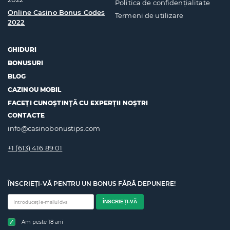
Politica de confidențialitate
Online Casino Bonus Codes
Termeni de utilizare
2022
GHIDURI
BONUSURI
BLOG
CAZINOU MOBIL
FACEȚI CUNOȘTINȚĂ CU EXPERȚII NOȘTRI
CONTACTE
info@casinobonustips.com
+1 (613) 416 89 01
ÎNSCRIEȚI-VĂ PENTRU UN BONUS FĂRĂ DEPUNERE!
ÎNSCRIEȚI-VĂ
Am peste 18 ani