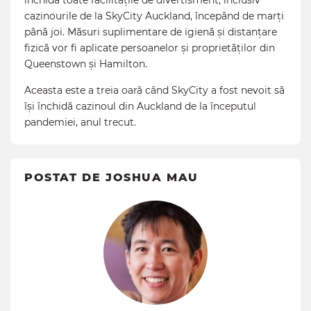
închidă toate facilitățile de divertisment, inclusiv
cazinourile de la SkyCity Auckland, începând de marți
până joi. Măsuri suplimentare de igienă și distanțare
fizică vor fi aplicate persoanelor și proprietăților din
Queenstown și Hamilton.
Aceasta este a treia oară când SkyCity a fost nevoit să
își închidă cazinoul din Auckland de la începutul
pandemiei, anul trecut.
POSTAT DE JOSHUA MAU