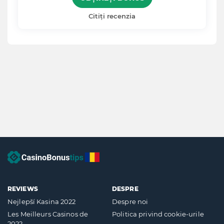
Citiți recenzia
REVIEWS
DESPRE
Nejlepší Kasina 2022
Despre noi
Les Meilleurs Casinos de
Politica privind cookie-urile
2022