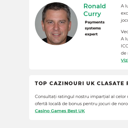
Ronald
A l
Curry
exc
joc
Payments
systems
Ved
expert
A l
ICO
de 
Viz
TOP CAZINOURI UK CLASATE 
Consultați ratingul nostru imparțial al cel
ofertă locală de bonus pentru jocuri de noroc 
Casino Games Best UK