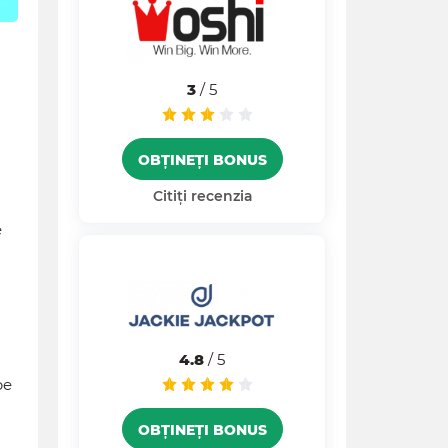
3
/ 5
OBȚINEȚI BONUS
Citiți recenzia
e
4.8
/ 5
pe
OBȚINEȚI BONUS