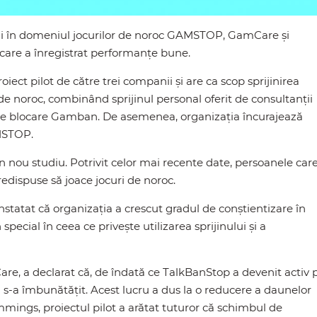
rvicii în domeniul jocurilor de noroc GAMSTOP, GamCare și
are a înregistrat performanțe bune.
iect pilot de către trei companii și are ca scop sprijinirea
 de noroc, combinând sprijinul personal oferit de consultanții
 de blocare Gamban. De asemenea, organizația încurajează
AMSTOP.
n nou studiu. Potrivit celor mai recente date, persoanele car
predispuse să joace jocuri de noroc.
onstatat că organizația a crescut gradul de conștientizare în
pecial în ceea ce privește utilizarea sprijinului și a
e, a declarat că, de îndată ce TalkBanStop a devenit activ 
ii s-a îmbunătățit. Acest lucru a dus la o reducere a daunelor
emmings, proiectul pilot a arătat tuturor că schimbul de