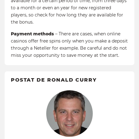
available for a certain period of time, from three days
to a month or even an year for new registered
players, so check for how long they are available for
the bonus.
Payment methods
– There are cases, when online
casinos offer free spins only when you make a deposit
through a Neteller for example. Be careful and do not
miss your opportunity to save money at the start.
POSTAT DE RONALD CURRY