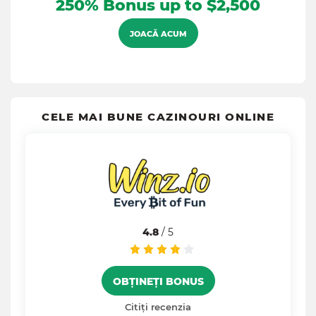
250% Bonus up to $2,500
JOACĂ ACUM
CELE MAI BUNE CAZINOURI ONLINE
4.8
/ 5
OBȚINEȚI BONUS
Citiți recenzia