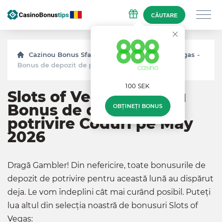
CĂUTARE
Cazinou Bonus Sfaturi
Bonusuri
Slots of Vegas
Bonus de depozit de potrivire
100 SEK
Slots of Vegas Cazinou
Bonus de depozit de
OBȚINEȚI BONUS
potrivire Coduri pe May
2026
Dragă Gambler! Din nefericire, toate bonusurile de
depozit de potrivire pentru această lună au dispărut
deja. Le vom îndeplini cât mai curând posibil. Puteți
lua altul din selecția noastră de bonusuri Slots of
Vegas: