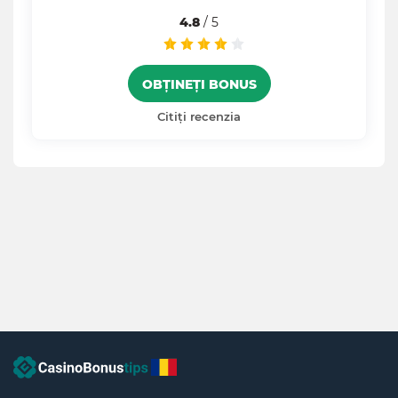
4.8
/ 5
OBȚINEȚI BONUS
Citiți recenzia