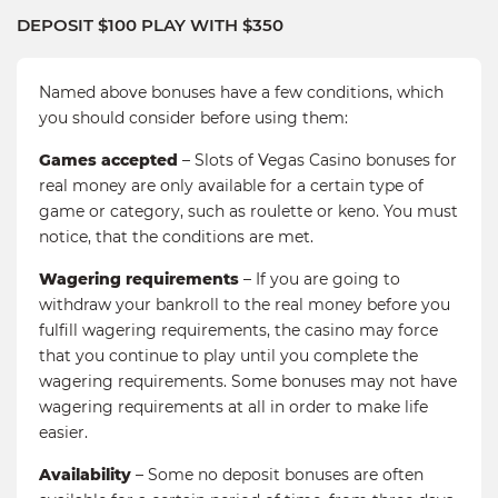
DEPOSIT $100 PLAY WITH $350
Named above bonuses have a few conditions, which
you should consider before using them:
Games accepted
– Slots of Vegas Casino bonuses for
real money are only available for a certain type of
game or category, such as roulette or keno. You must
notice, that the conditions are met.
Wagering requirements
– If you are going to
withdraw your bankroll to the real money before you
fulfill wagering requirements, the casino may force
that you continue to play until you complete the
wagering requirements. Some bonuses may not have
wagering requirements at all in order to make life
easier.
Availability
– Some no deposit bonuses are often