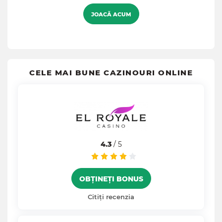
JOACĂ ACUM
CELE MAI BUNE CAZINOURI ONLINE
4.3
/ 5
OBȚINEȚI BONUS
Citiți recenzia