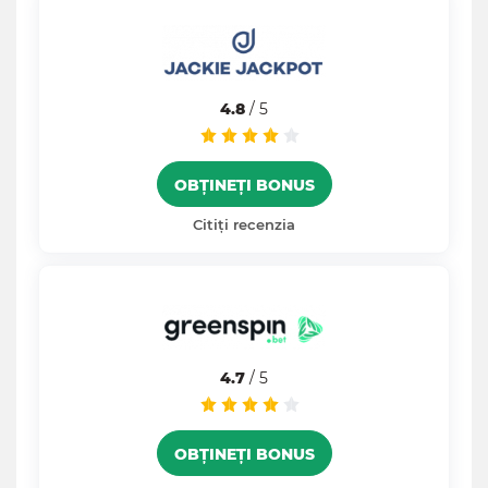
4.8
/ 5
OBȚINEȚI BONUS
Citiți recenzia
4.7
/ 5
OBȚINEȚI BONUS