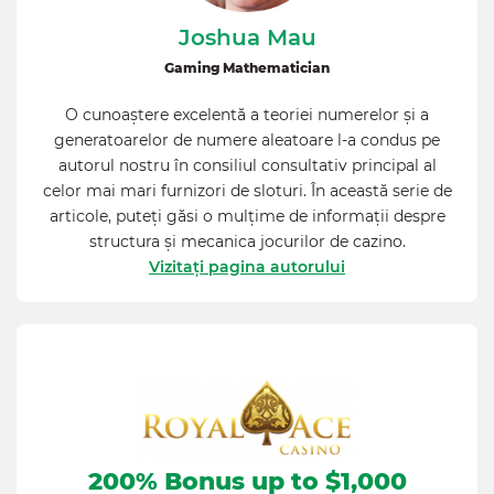
Joshua Mau
Gaming Mathematician
O cunoaștere excelentă a teoriei numerelor și a
generatoarelor de numere aleatoare l-a condus pe
autorul nostru în consiliul consultativ principal al
celor mai mari furnizori de sloturi. În această serie de
articole, puteți găsi o mulțime de informații despre
structura și mecanica jocurilor de cazino.
Vizitați pagina autorului
200% Вonus up to $1,000