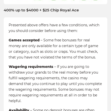
400% up to $4000 + $25 Chip Royal Ace
Presented above offers have a few conditions, which
you should consider before using them:
Games accepted
– Some free bonuses for real
money are only available for a certain type of game
or category, such as slots or craps. You must check,
that you have not violated the terms of the bonus.
Wagering requirements
– If you are going to
withdraw your grands to the real money before you
fulfill wagering requirements, the casino may
demand that you continue to play until you complete
the wagering requirements. Some bonuses may not
require wagering requirements at all in order to be
helpful.
Availability
– Some no deposit bonuses are often