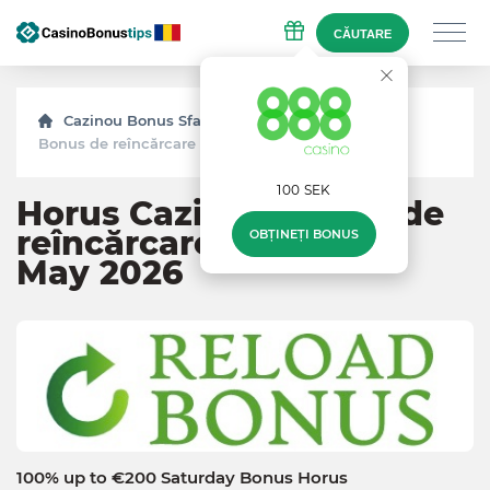
CĂUTARE
Cazinou Bonus Sfaturi
Bonusuri
Horus
Bonus de reîncărcare
100 SEK
Horus Cazinou Bonus de
reîncărcare Coduri pe
OBȚINEȚI BONUS
May 2026
100% up to €200 Saturday Bonus Horus