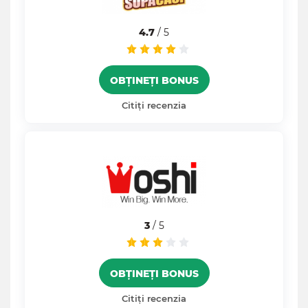
4.7
/ 5
OBȚINEȚI BONUS
Citiți recenzia
3
/ 5
OBȚINEȚI BONUS
Citiți recenzia