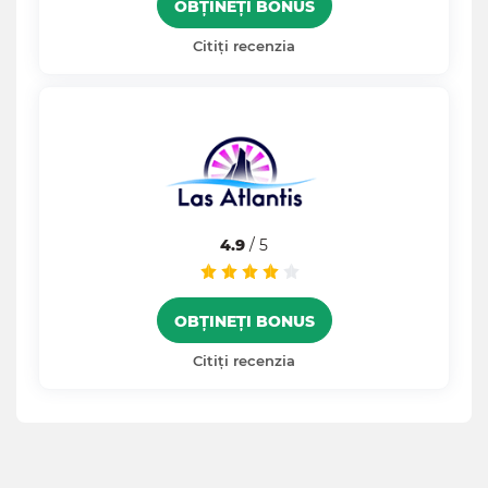
OBȚINEȚI BONUS
Citiți recenzia
4.9
/ 5
OBȚINEȚI BONUS
Citiți recenzia