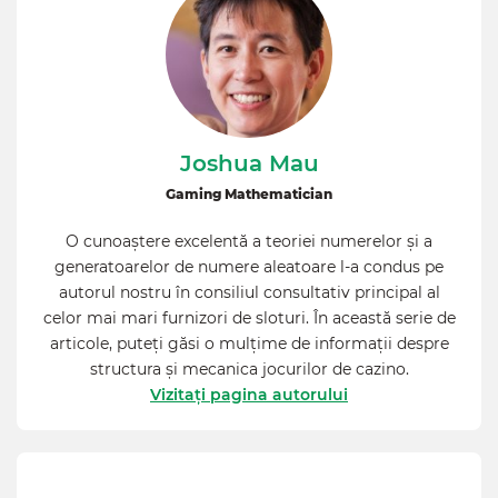
Joshua Mau
Gaming Mathematician
O cunoaștere excelentă a teoriei numerelor și a
generatoarelor de numere aleatoare l-a condus pe
autorul nostru în consiliul consultativ principal al
celor mai mari furnizori de sloturi. În această serie de
articole, puteți găsi o mulțime de informații despre
structura și mecanica jocurilor de cazino.
Vizitați pagina autorului