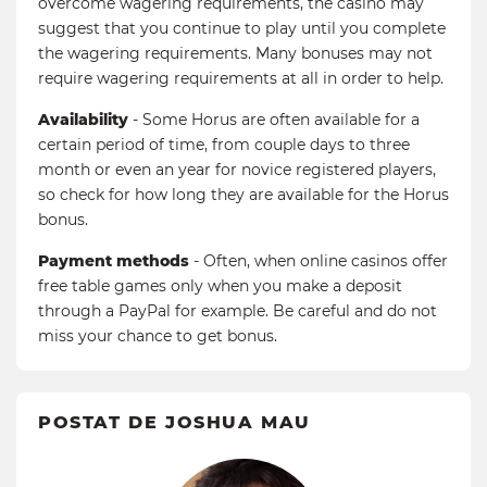
overcome wagering requirements, the casino may
suggest that you continue to play until you complete
the wagering requirements. Many bonuses may not
require wagering requirements at all in order to help.
Availability
- Some Horus are often available for a
certain period of time, from couple days to three
month or even an year for novice registered players,
so check for how long they are available for the Horus
bonus.
Payment methods
- Often, when online casinos offer
free table games only when you make a deposit
through a PayPal for example. Be careful and do not
miss your chance to get bonus.
POSTAT DE JOSHUA MAU