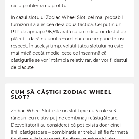
nicio problemă cu profitul.
În cazul slotului Zodiac Wheel Slot, cel mai probabil
furnizorul a ales cea de-a doua tactică. Cel puțin un
RTP de aproape 96,5% arată ca un indicator destul de
plăcut – dacă nu unul record, dar care impune totuși
respect. În același timp, volatilitatea slotului nu este
mai mică decât media, ceea ce înseamnă că
câștigurile se vor întâmpla relativ rar, dar vor fi destul
de plăcute.
CUM SĂ CÂȘTIGI ZODIAC WHEEL
SLOT?
Zodiac Wheel Slot este un slot tipic cu 5 role și 3
rânduri, cu relativ puține combinații câștigătoare.
Dezvoltatorii au considerat că pot exista doar cinci
linii câștigătoare – combinația ar trebui să fie formată