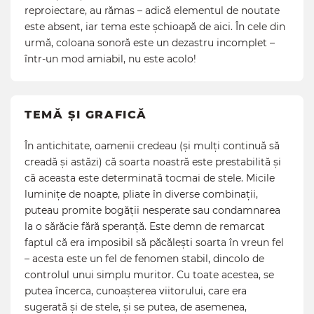
reproiectare, au rămas – adică elementul de noutate
este absent, iar tema este șchioapă de aici. În cele din
urmă, coloana sonoră este un dezastru incomplet –
într-un mod amiabil, nu este acolo!
TEMĂ ȘI GRAFICĂ
În antichitate, oamenii credeau (și mulți continuă să
creadă și astăzi) că soarta noastră este prestabilită și
că aceasta este determinată tocmai de stele. Micile
luminițe de noapte, pliate în diverse combinații,
puteau promite bogății nesperate sau condamnarea
la o sărăcie fără speranță. Este demn de remarcat
faptul că era imposibil să păcălești soarta în vreun fel
– acesta este un fel de fenomen stabil, dincolo de
controlul unui simplu muritor. Cu toate acestea, se
putea încerca, cunoașterea viitorului, care era
sugerată și de stele, și se putea, de asemenea,