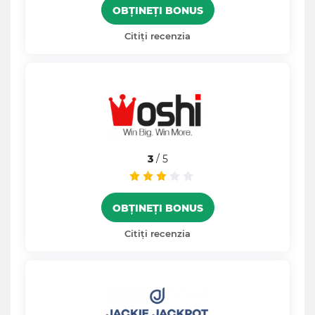
OBȚINEȚI BONUS
Citiți recenzia
3
/ 5
OBȚINEȚI BONUS
Citiți recenzia