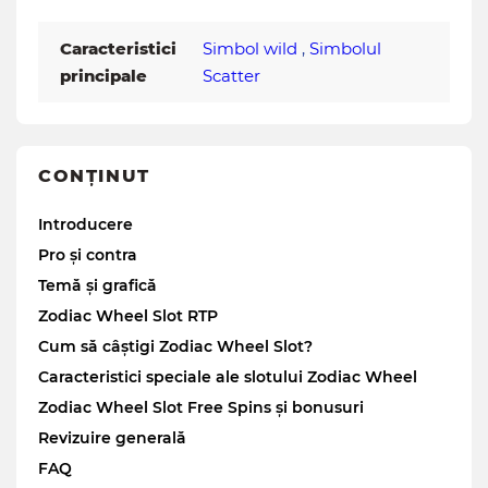
Caracteristici
Simbol wild
,
Simbolul
principale
Scatter
CONȚINUT
Introducere
Pro și contra
Temă și grafică
Zodiac Wheel Slot RTP
Cum să câștigi Zodiac Wheel Slot?
Caracteristici speciale ale slotului Zodiac Wheel
Zodiac Wheel Slot Free Spins și bonusuri
Revizuire generală
FAQ