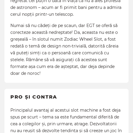
regretat cel puțin o dată în viață că nu a ales profesia
de astronom – acum ar fi primit bani pentru a admira
cerul nopții printr-un telescop.
Numai să nu cădeți de pe scaun, dar EGT se oferă să
corecteze această nedreptate! Da, aceasta nu este o
greșeală – în slotul numit Zodiac Wheel Slot, a fost
redată o temă de design non-trivială, datorită căreia
vă puteți simți ca o persoană care comunică cu
stelele. Rămâne să vă asigurați că acestea sunt
formate așa cum era de așteptat, dar deja depinde
doar de noroc!
PRO ȘI CONTRA
Principalul avantaj al acestui slot machine a fost deja
spus pe scurt – tema sa este fundamental diferită de
cea a colegilor și, prin urmare, atrage. Dezvoltatorii
nu au reușit să dezvolte tendința și să creeze un joc în