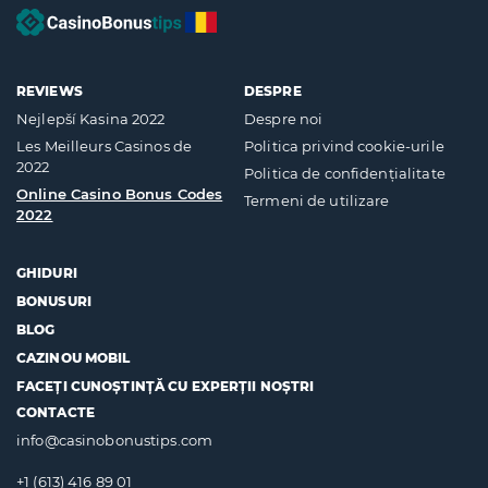
REVIEWS
DESPRE
Nejlepší Kasina 2022
Despre noi
Les Meilleurs Casinos de
Politica privind cookie-urile
2022
Politica de confidențialitate
Online Casino Bonus Codes
Termeni de utilizare
2022
GHIDURI
BONUSURI
BLOG
CAZINOU MOBIL
FACEȚI CUNOȘTINȚĂ CU EXPERȚII NOȘTRI
CONTACTE
info@casinobonustips.com
+1 (613) 416 89 01