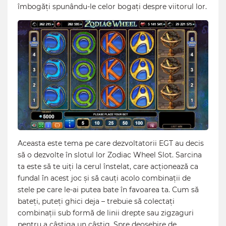
îmbogăți spunându-le celor bogați despre viitorul lor.
Aceasta este tema pe care dezvoltatorii EGT au decis
să o dezvolte în slotul lor Zodiac Wheel Slot. Sarcina
ta este să te uiți la cerul înstelat, care acționează ca
fundal în acest joc și să cauți acolo combinații de
stele pe care le-ai putea bate în favoarea ta. Cum să
bateți, puteți ghici deja – trebuie să colectați
combinații sub formă de linii drepte sau zigzaguri
pentru a câștiga un câștig. Spre deosebire de