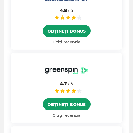
4.8
/ 5
OBȚINEȚI BONUS
Citiți recenzia
4.7
/ 5
OBȚINEȚI BONUS
Citiți recenzia