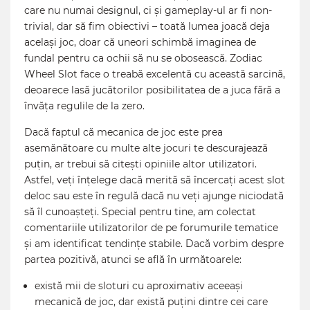
care nu numai designul, ci și gameplay-ul ar fi non-
trivial, dar să fim obiectivi – toată lumea joacă deja
același joc, doar că uneori schimbă imaginea de
fundal pentru ca ochii să nu se obosească. Zodiac
Wheel Slot face o treabă excelentă cu această sarcină,
deoarece lasă jucătorilor posibilitatea de a juca fără a
învăța regulile de la zero.
Dacă faptul că mecanica de joc este prea
asemănătoare cu multe alte jocuri te descurajează
puțin, ar trebui să citești opiniile altor utilizatori.
Astfel, veți înțelege dacă merită să încercați acest slot
deloc sau este în regulă dacă nu veți ajunge niciodată
să îl cunoașteți. Special pentru tine, am colectat
comentariile utilizatorilor de pe forumurile tematice
și am identificat tendințe stabile. Dacă vorbim despre
partea pozitivă, atunci se află în următoarele:
există mii de sloturi cu aproximativ aceeași
mecanică de joc, dar există puțini dintre cei care