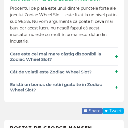
Procentul de plată este unul dintre punctele forte ale
jocului Zodiac Wheel Slot – este fixat la un nivel puțin
sub 96,5%. Nu vom argumenta că poate fi ceva mai
bun, dar acest lucru nu neagă faptul că acest
indicator nu este cu mult în urma recordului din
industrie.
Care este cel mai mare câștig disponibil la
Zodiac Wheel Slot?
Cât de volatil este Zodiac Wheel Slot?
Există un bonus de rotiri gratuite în Zodiac
Wheel Slot?
Share
Tweet
POSTAT DE GEORGE HANSEN