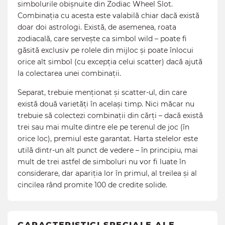
simbolurile obișnuite din Zodiac Wheel Slot.
Combinația cu acesta este valabilă chiar dacă există
doar doi astrologi. Există, de asemenea, roata
zodiacală, care servește ca simbol wild – poate fi
găsită exclusiv pe rolele din mijloc și poate înlocui
orice alt simbol (cu excepția celui scatter) dacă ajută
la colectarea unei combinații.
Separat, trebuie menționat și scatter-ul, din care
există două varietăți în același timp. Nici măcar nu
trebuie să colectezi combinații din cărți – dacă există
trei sau mai multe dintre ele pe terenul de joc (în
orice loc), premiul este garantat. Harta stelelor este
utilă dintr-un alt punct de vedere – în principiu, mai
mult de trei astfel de simboluri nu vor fi luate în
considerare, dar apariția lor în primul, al treilea și al
cincilea rând promite 100 de credite solide.
CARACTERISTICI SPECIALE ALE