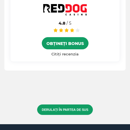
4.8
/ 5
OBȚINEȚI BONUS
Citiți recenzia
DERULAȚI ÎN PARTEA DE SUS