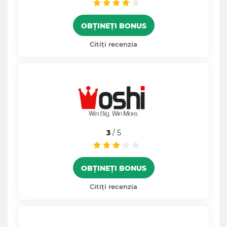
OBȚINEȚI BONUS
Citiți recenzia
3
/ 5
OBȚINEȚI BONUS
Citiți recenzia