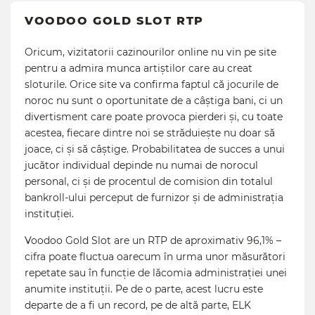
VOODOO GOLD SLOT RTP
Oricum, vizitatorii cazinourilor online nu vin pe site
pentru a admira munca artiștilor care au creat
sloturile. Orice site va confirma faptul că jocurile de
noroc nu sunt o oportunitate de a câștiga bani, ci un
divertisment care poate provoca pierderi și, cu toate
acestea, fiecare dintre noi se străduiește nu doar să
joace, ci și să câștige. Probabilitatea de succes a unui
jucător individual depinde nu numai de norocul
personal, ci și de procentul de comision din totalul
bankroll-ului perceput de furnizor și de administrația
instituției.
Voodoo Gold Slot are un RTP de aproximativ 96,1% –
cifra poate fluctua oarecum în urma unor măsurători
repetate sau în funcție de lăcomia administrației unei
anumite instituții. Pe de o parte, acest lucru este
departe de a fi un record, pe de altă parte, ELK