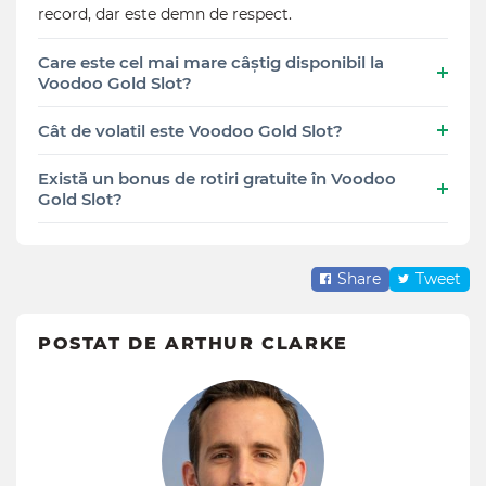
record, dar este demn de respect.
Care este cel mai mare câștig disponibil la
Voodoo Gold Slot?
Cât de volatil este Voodoo Gold Slot?
Există un bonus de rotiri gratuite în Voodoo
Gold Slot?
Share
Tweet
POSTAT DE ARTHUR CLARKE