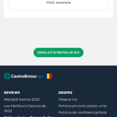
Citiți recenzia
DERULAȚI ÎN PARTEA DE SUS
REVIEWS
DESPRE
Nejlepší Kasina 2022
Despre noi
Les Meilleurs Casinos de
Politica privind cookie-urile
2022
Politica de confidențialitate