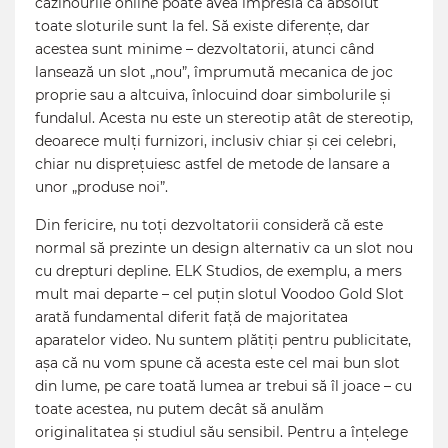
cazinourile online poate avea impresia că absolut
toate sloturile sunt la fel. Să existe diferențe, dar
acestea sunt minime – dezvoltatorii, atunci când
lansează un slot „nou”, împrumută mecanica de joc
proprie sau a altcuiva, înlocuind doar simbolurile și
fundalul. Acesta nu este un stereotip atât de stereotip,
deoarece mulți furnizori, inclusiv chiar și cei celebri,
chiar nu disprețuiesc astfel de metode de lansare a
unor „produse noi”.
Din fericire, nu toți dezvoltatorii consideră că este
normal să prezinte un design alternativ ca un slot nou
cu drepturi depline. ELK Studios, de exemplu, a mers
mult mai departe – cel puțin slotul Voodoo Gold Slot
arată fundamental diferit față de majoritatea
aparatelor video. Nu suntem plătiți pentru publicitate,
așa că nu vom spune că acesta este cel mai bun slot
din lume, pe care toată lumea ar trebui să îl joace – cu
toate acestea, nu putem decât să anulăm
originalitatea și studiul său sensibil. Pentru a înțelege