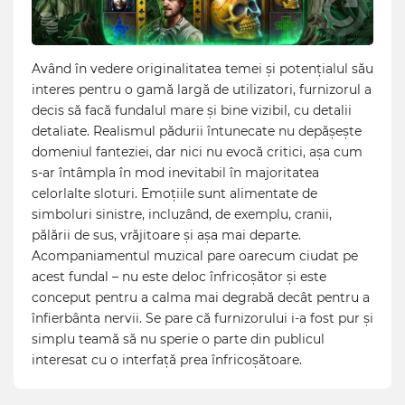
Având în vedere originalitatea temei și potențialul său
interes pentru o gamă largă de utilizatori, furnizorul a
decis să facă fundalul mare și bine vizibil, cu detalii
detaliate. Realismul pădurii întunecate nu depășește
domeniul fanteziei, dar nici nu evocă critici, așa cum
s-ar întâmpla în mod inevitabil în majoritatea
celorlalte sloturi. Emoțiile sunt alimentate de
simboluri sinistre, incluzând, de exemplu, cranii,
pălării de sus, vrăjitoare și așa mai departe.
Acompaniamentul muzical pare oarecum ciudat pe
acest fundal – nu este deloc înfricoșător și este
conceput pentru a calma mai degrabă decât pentru a
înfierbânta nervii. Se pare că furnizorului i-a fost pur și
simplu teamă să nu sperie o parte din publicul
interesat cu o interfață prea înfricoșătoare.