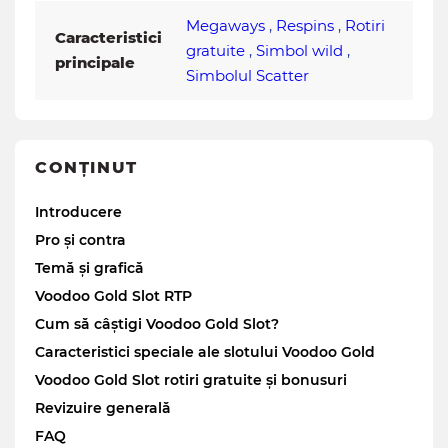
Megaways
,
Respins
,
Rotiri
Caracteristici
gratuite
,
Simbol wild
,
principale
Simbolul Scatter
CONȚINUT
Introducere
Pro și contra
Temă și grafică
Voodoo Gold Slot RTP
Cum să câștigi Voodoo Gold Slot?
Caracteristici speciale ale slotului Voodoo Gold
Voodoo Gold Slot rotiri gratuite și bonusuri
Revizuire generală
FAQ