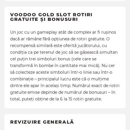
VOODOO GOLD SLOT ROTIRI
GRATUITE ȘI BONUSURI
Un joc cu un gameplay atât de complex ar fi rușinos
dacă ar rămâne fără opțiunea de rotiri gratuite. O
recompensă similară este oferită jucătorului, cu
condiția ca pe terenul de joc să se găsească simultan
cel puțin trei simboluri bonus (cele care se
transformă în bombe în cantitate mai mică). Nu cer
să colecteze aceste simboluri într-o linie sau într-o
combinație – principalul lucru este că o mulțime
dintre ele apar în același timp. Numărul exact de rotiri
gratuite emise depinde de numărul de bonusuri – în
total, puteți obține de la 6 la 15 rotiri gratuite.
REVIZUIRE GENERALĂ