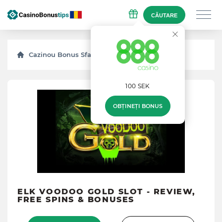
CĂUTARE
Cazinou Bonus Sfaturi
Sloturi
Voodoo Gold
100 SEK
OBȚINEȚI BONUS
ELK VOODOO GOLD SLOT - REVIEW,
FREE SPINS & BONUSES