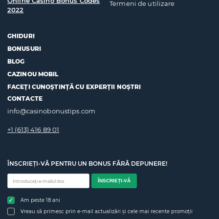
Online Casino Bonus Codes
Termeni de utilizare
2022
GHIDURI
BONUSURI
BLOG
CAZINOU MOBIL
FACEȚI CUNOȘTINȚĂ CU EXPERȚII NOȘTRI
CONTACTE
info@casinobonustips.com
+1 (613) 416 89 01
ÎNSCRIEȚI-VĂ PENTRU UN BONUS FĂRĂ DEPUNERE!
ÎNSCRIEȚI-VĂ
Am peste 18 ani
Vreau să primesc prin e-mail actualizări și cele mai recente promoții