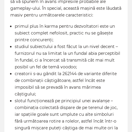
să vă spunem în avans impresiile probabile ale
gameplay-ului. În special, această mașină este lăudată
masiv pentru următoarele caracteristici:
primul plus în karma pentru dezvoltatori este un
subiect complet nefolosit, practic nu se găsește
printre concurenți;
studiul subiectului a fost făcut la un nivel decent –
furnizorul nu sa limitat la un fundal abia perceptibil
în fundal, ci a încercat să transmită cât mai mult
posibil un fel de temă voodoo;
creatorii s-au gândit la 262144 de variante diferite
de combinații câștigătoare, astfel încât este
imposibil să se prevadă în avans mărimea
câștigului;
slotul funcționează pe principiul unei avalanșe –
combinația colectată dispare de pe terenul de joc,
iar spațiile goale sunt umplute cu alte simboluri
fără următoarea rotire a rolelor, astfel încât într-o
singură mișcare puteți câștiga de mai multe ori la