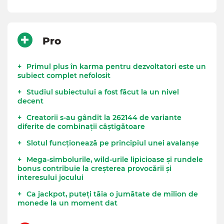
Pro
Primul plus în karma pentru dezvoltatori este un
subiect complet nefolosit
Studiul subiectului a fost făcut la un nivel
decent
Creatorii s-au gândit la 262144 de variante
diferite de combinații câștigătoare
Slotul funcționează pe principiul unei avalanșe
Mega-simbolurile, wild-urile lipicioase și rundele
bonus contribuie la creșterea provocării și
interesului jocului
Ca jackpot, puteți tăia o jumătate de milion de
monede la un moment dat