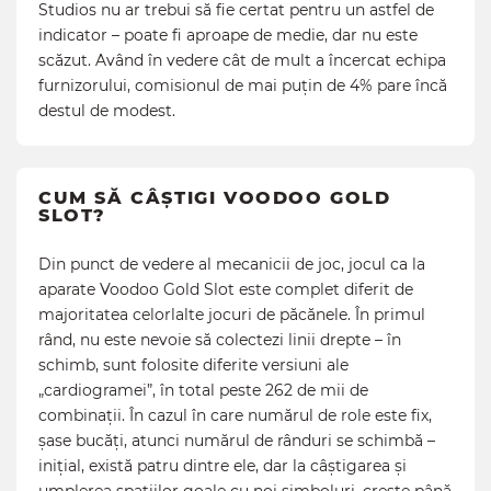
Studios nu ar trebui să fie certat pentru un astfel de
indicator – poate fi aproape de medie, dar nu este
scăzut. Având în vedere cât de mult a încercat echipa
furnizorului, comisionul de mai puțin de 4% pare încă
destul de modest.
CUM SĂ CÂȘTIGI VOODOO GOLD
SLOT?
Din punct de vedere al mecanicii de joc, jocul ca la
aparate Voodoo Gold Slot este complet diferit de
majoritatea celorlalte jocuri de păcănele. În primul
rând, nu este nevoie să colectezi linii drepte – în
schimb, sunt folosite diferite versiuni ale
„cardiogramei”, în total peste 262 de mii de
combinații. În cazul în care numărul de role este fix,
șase bucăți, atunci numărul de rânduri se schimbă –
inițial, există patru dintre ele, dar la câștigarea și
umplerea spațiilor goale cu noi simboluri, crește până