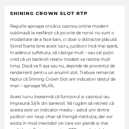
SHINING CROWN SLOT RTP
Regulile aproape oricărui cazinou online modern
subliniază la nesfârșit că jocurile de noroc nu sunt o
modalitate de a face bani, ci doar o distracție plăcută.
Știind foarte bine acest lucru, jucătorii încă mai speră,
în adâncul sufletului, să câștige mult – sau cel puțin
cred că un bankroll relativ modest va rezista mult
timp. Dacă va fi așa sau nu, depinde de procentul de
randament pentru un anumit slot. Trebuie remarcat
faptul că Shining Crown Slot are indicatori destul de
mari – aproape 96,4%.
Acest lucru înseamnă că furnizorul și cazinoul iau
împreună 3,6% din bankroll. Vă rugăm să rețineți că
acesta este un indicator mediu – adică unii dintre
jucători vor reuși chiar să învingă instituția, dar vor
exista în mod inevitabil cei care vor pierde și mai