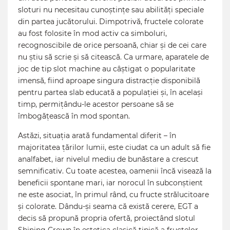
sloturi nu necesitau cunoștințe sau abilități speciale
din partea jucătorului. Dimpotrivă, fructele colorate
au fost folosite în mod activ ca simboluri,
recognoscibile de orice persoană, chiar și de cei care
nu știu să scrie și să citească. Ca urmare, aparatele de
joc de tip slot machine au câștigat o popularitate
imensă, fiind aproape singura distracție disponibilă
pentru partea slab educată a populației și, în același
timp, permițându-le acestor persoane să se
îmbogățească în mod spontan.
Astăzi, situația arată fundamental diferit – în
majoritatea țărilor lumii, este ciudat ca un adult să fie
analfabet, iar nivelul mediu de bunăstare a crescut
semnificativ. Cu toate acestea, oamenii încă visează la
beneficii spontane mari, iar norocul în subconștient
ne este asociat, în primul rând, cu fructe strălucitoare
și colorate. Dându-și seama că există cerere, EGT a
decis să propună propria ofertă, proiectând slotul