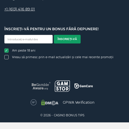
+1 (613) 416 89 01
ÎNSCRIEȚI-VĂ PENTRU UN BONUS FĂRĂ DEPUNERE!
ÎNSCRIEȚI-VĂ
Am peste 18 ani
Vreau să primesc prin e-mail actualizări și cele mai recente promoții
GPWA Verification
© 2026 - CASINO BONUS TIPS