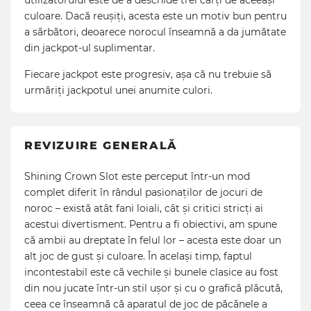
culoare. Dacă reușiți, acesta este un motiv bun pentru
a sărbători, deoarece norocul înseamnă a da jumătate
din jackpot-ul suplimentar.
Fiecare jackpot este progresiv, așa că nu trebuie să
urmăriți jackpotul unei anumite culori.
REVIZUIRE GENERALĂ
Shining Crown Slot este perceput într-un mod
complet diferit în rândul pasionaților de jocuri de
noroc – există atât fani loiali, cât și critici stricți ai
acestui divertisment. Pentru a fi obiectivi, am spune
că ambii au dreptate în felul lor – acesta este doar un
alt joc de gust și culoare. În același timp, faptul
incontestabil este că vechile și bunele clasice au fost
din nou jucate într-un stil ușor și cu o grafică plăcută,
ceea ce înseamnă că aparatul de joc de păcănele a