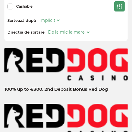
Cashable
Sortează după
Direcția de sortare
Rata de câștig
From:
To:
Cashout maxim
100% up to €300, 2nd Deposit Bonus Red Dog
From:
To: