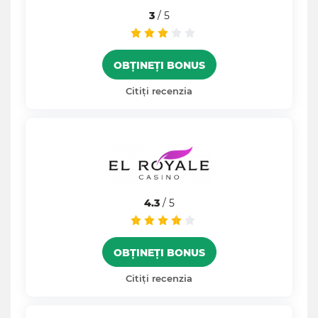
3
/ 5
OBȚINEȚI BONUS
Citiți recenzia
4.3
/ 5
OBȚINEȚI BONUS
Citiți recenzia