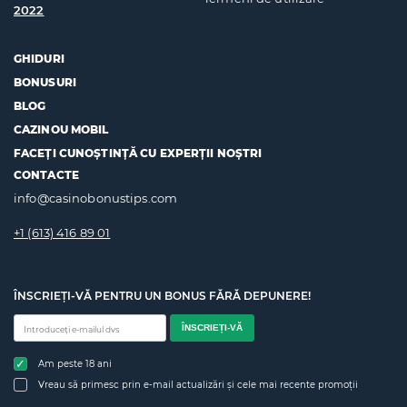
2022
GHIDURI
BONUSURI
BLOG
CAZINOU MOBIL
FACEȚI CUNOȘTINȚĂ CU EXPERȚII NOȘTRI
CONTACTE
info@casinobonustips.com
+1 (613) 416 89 01
ÎNSCRIEȚI-VĂ PENTRU UN BONUS FĂRĂ DEPUNERE!
ÎNSCRIEȚI-VĂ
Am peste 18 ani
Vreau să primesc prin e-mail actualizări și cele mai recente promoții