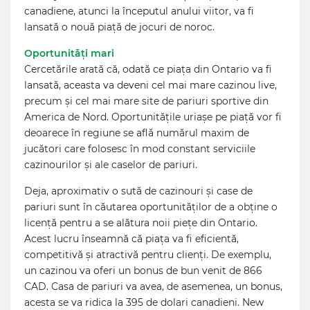
canadiene, atunci la începutul anului viitor, va fi
lansată o nouă piață de jocuri de noroc.
Oportunități mari
Cercetările arată că, odată ce piața din Ontario va fi
lansată, aceasta va deveni cel mai mare cazinou live,
precum și cel mai mare site de pariuri sportive din
America de Nord. Oportunitățile uriașe pe piață vor fi
deoarece în regiune se află numărul maxim de
jucători care folosesc în mod constant serviciile
cazinourilor și ale caselor de pariuri.
Deja, aproximativ o sută de cazinouri și case de
pariuri sunt în căutarea oportunităților de a obține o
licență pentru a se alătura noii piețe din Ontario.
Acest lucru înseamnă că piața va fi eficientă,
competitivă și atractivă pentru clienți. De exemplu,
un cazinou va oferi un bonus de bun venit de 866
CAD. Casa de pariuri va avea, de asemenea, un bonus,
acesta se va ridica la 395 de dolari canadieni. New