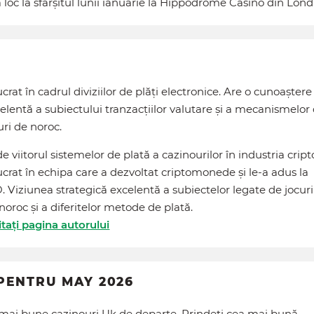
oc la sfârșitul lunii ianuarie la Hippodrome Casino din Lond
ucrat în cadrul diviziilor de plăți electronice. Are o cunoaștere
elentă a subiectului tranzacțiilor valutare și a mecanismelor
uri de noroc.
e viitorul sistemelor de plată a cazinourilor în industria cript
ucrat în echipa care a dezvoltat criptomonede și le-a adus la
. Viziunea strategică excelentă a subiectelor legate de jocuri
noroc și a diferitelor metode de plată.
itați pagina autorului
PENTRU MAY 2026
or mai bune cazinouri Uk de departe. Prindeți cea mai bună