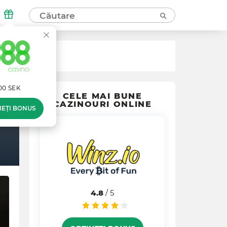
00 SEK
CELE MAI BUNE
CAZINOURI ONLINE
NEȚI BONUS
4.8
/ 5