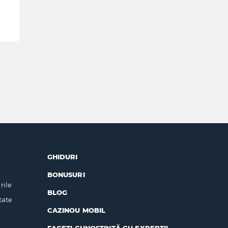
GHIDURI
BONUSURI
rile
BLOG
tate
CAZINOU MOBIL
FACEȚI CUNOȘTINȚĂ CU EXPERȚII