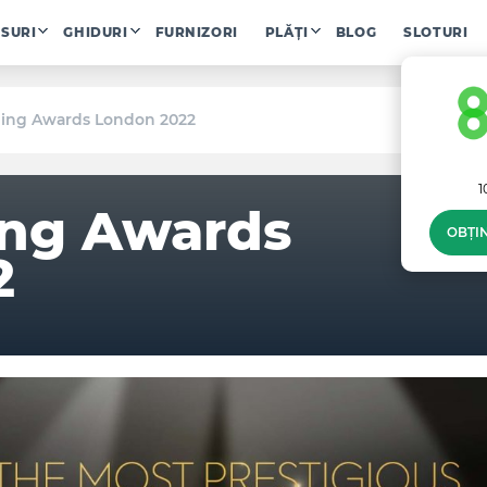
SURI
GHIDURI
FURNIZORI
PLĂȚI
BLOG
SLOTURI
ing Awards London 2022 ​​
1
ing Awards
OBȚI
​​