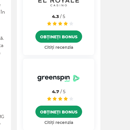
e
 În
4.3
/ 5
OBȚINEȚI BONUS
ă.
ta
Citiți recenzia
a
4.7
/ 5
OBȚINEȚI BONUS
PMG
Citiți recenzia
O