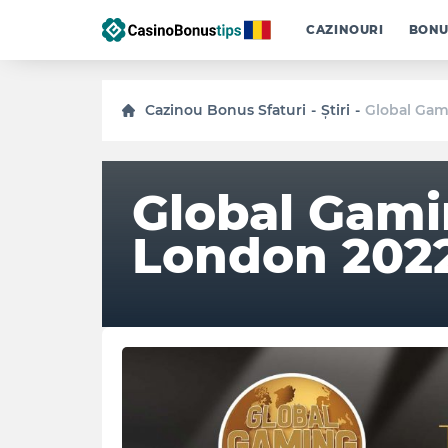
CAZINOURI
BONU
Cazinou Bonus Sfaturi
Știri
Global Gam
Global Gam
London 2022 