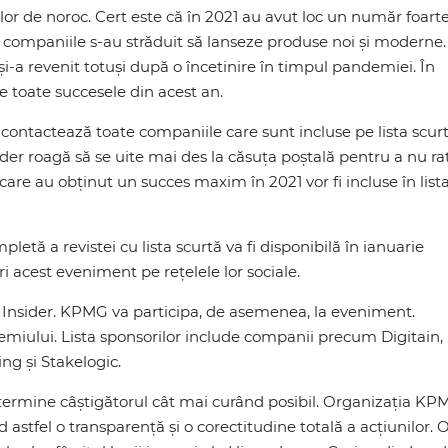
lor de noroc. Cert este că în 2021 au avut loc un număr foart
, companiile s-au străduit să lanseze produse noi și moderne.
u și-a revenit totuși după o încetinire în timpul pandemiei. În
te toate succesele din acest an.
contactează toate companiile care sunt incluse pe lista scurt
r roagă să se uite mai des la căsuța poștală pentru a nu ra
care au obținut un succes maxim în 2021 vor fi incluse în list
pletă a revistei cu lista scurtă va fi disponibilă în ianuarie
i acest eveniment pe rețelele lor sociale.
Insider. KPMG va participa, de asemenea, la eveniment.
emiului. Lista sponsorilor include companii precum Digitain,
g și Stakelogic.
determine câștigătorul cât mai curând posibil. Organizația K
astfel o transparență și o corectitudine totală a acțiunilor. 