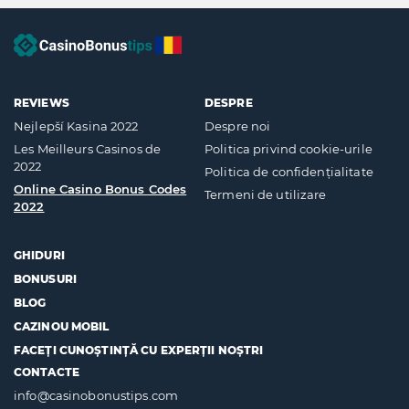
REVIEWS
DESPRE
Nejlepší Kasina 2022
Despre noi
Les Meilleurs Casinos de
Politica privind cookie-urile
2022
Politica de confidențialitate
Online Casino Bonus Codes
Termeni de utilizare
2022
GHIDURI
BONUSURI
BLOG
CAZINOU MOBIL
FACEȚI CUNOȘTINȚĂ CU EXPERȚII NOȘTRI
CONTACTE
info@casinobonustips.com