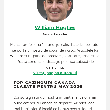
William Hughes
Senior Reporter
Munca profesională a unui jurnalist l-a adus pe autor
pe portalul nostru de jocuri de noroc. Articolele lui
William sunt pline de precizie și claritate jurnalistică.
Poate conduce o discuție pe orice subiect de
gambling.
Vizitați pagina autorului
TOP CAZINOURI CANADA
CLASATE PENTRU MAY 2026
Consultați ratingul nostru imparțial al celor mai
bune cazinouri Canada de departe. Prindeți cea
mai bună ofertă locală de bonus pentru jocuri