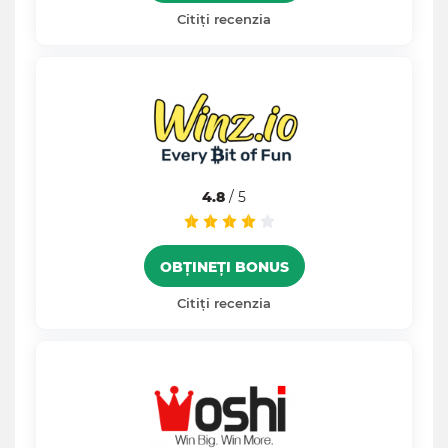
Citiți recenzia
4.8
/ 5
OBȚINEȚI BONUS
Citiți recenzia