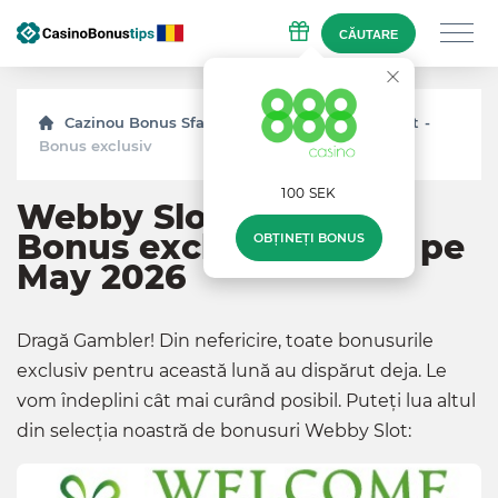
CĂUTARE
Cazinou Bonus Sfaturi
Bonusuri
Webby Slot
Bonus exclusiv
100 SEK
Webby Slot Cazinou
Bonus exclusiv Coduri pe
OBȚINEȚI BONUS
May 2026
Dragă Gambler! Din nefericire, toate bonusurile
exclusiv pentru această lună au dispărut deja. Le
vom îndeplini cât mai curând posibil. Puteți lua altul
din selecția noastră de bonusuri Webby Slot: