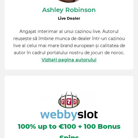
Ashley Robinson
Live Dealer
Angajat interimar al unui cazinou live. Autorul
reușește să îmbine munca de dealer într-un cazinou
live al celui mai mare brand european și calitatea de
autor în cadrul portalului nostru de jocuri de noroc.
Vizitați pagina autorului
100% up to €100 + 100 Bonus
Spins