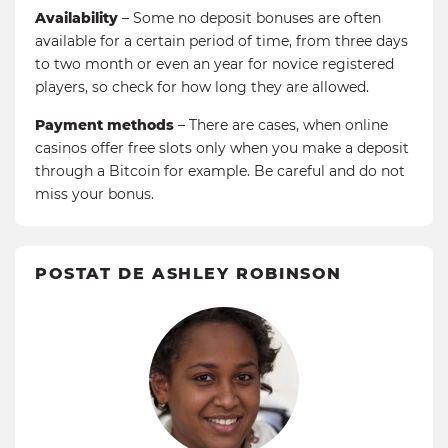
Availability
– Some no deposit bonuses are often
available for a certain period of time, from three days
to two month or even an year for novice registered
players, so check for how long they are allowed.
Payment methods
– There are cases, when online
casinos offer free slots only when you make a deposit
through a Bitcoin for example. Be careful and do not
miss your bonus.
POSTAT DE ASHLEY ROBINSON