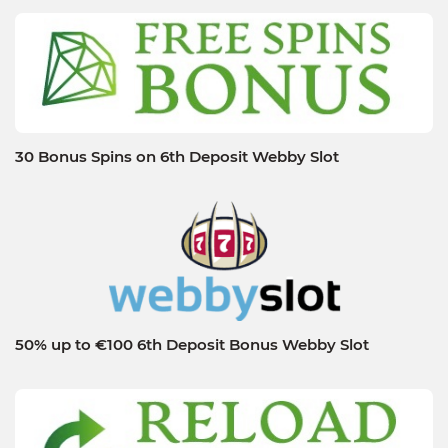
30 Bonus Spins on 6th Deposit Webby Slot
50% up to €100 6th Deposit Bonus Webby Slot