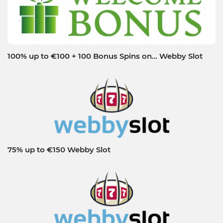
100% up to €100 + 100 Bonus Spins on… Webby Slot
75% up to €150 Webby Slot